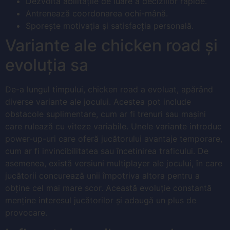
Dezvoltă abilitățile de luare a deciziilor rapide.
Antrenează coordonarea ochi-mână.
Sporește motivația și satisfacția personală.
Variante ale chicken road și
evoluția sa
De-a lungul timpului, chicken road a evoluat, apărând
diverse variante ale jocului. Acestea pot include
obstacole suplimentare, cum ar fi trenuri sau mașini
care rulează cu viteze variabile. Unele variante introduc
power-up-uri care oferă jucătorului avantaje temporare,
cum ar fi invincibilitatea sau încetinirea traficului. De
asemenea, există versiuni multiplayer ale jocului, în care
jucătorii concurează unii împotriva altora pentru a
obține cel mai mare scor. Această evoluție constantă
menține interesul jucătorilor și adaugă un plus de
provocare.