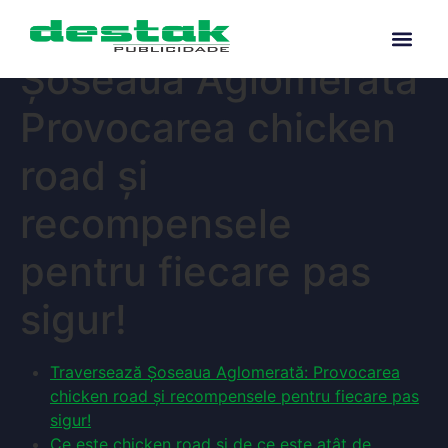
Traversează
Șoseaua Aglomerată
Provocarea chicken
road și
recompensele
pentru fiecare pas
sigur!
Traversează Șoseaua Aglomerată: Provocarea
chicken road și recompensele pentru fiecare pas
sigur!
Ce este chicken road și de ce este atât de