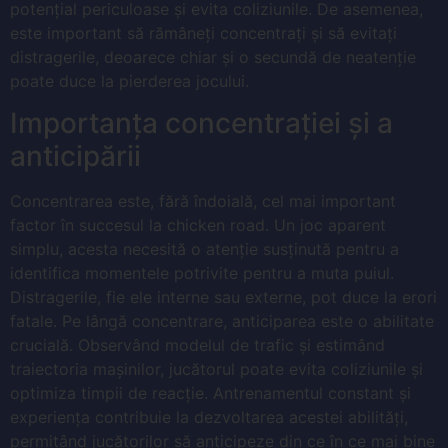
potențial periculoase și evita coliziunile. De asemenea,
este important să rămâneți concentrați și să evitați
distragerile, deoarece chiar și o secundă de neatenție
poate duce la pierderea jocului.
Importanța concentrației și a
anticipării
Concentrarea este, fără îndoială, cel mai important
factor în succesul la chicken road. Un joc aparent
simplu, acesta necesită o atenție susținută pentru a
identifica momentele potrivite pentru a muta puiul.
Distragerile, fie ele interne sau externe, pot duce la erori
fatale. Pe lângă concentrare, anticiparea este o abilitate
crucială. Observând modelul de trafic și estimând
traiectoria mașinilor, jucătorul poate evita coliziunile și
optimiza timpii de reacție. Antrenamentul constant și
experiența contribuie la dezvoltarea acestei abilități,
permițând jucătorilor să anticipeze din ce în ce mai bine