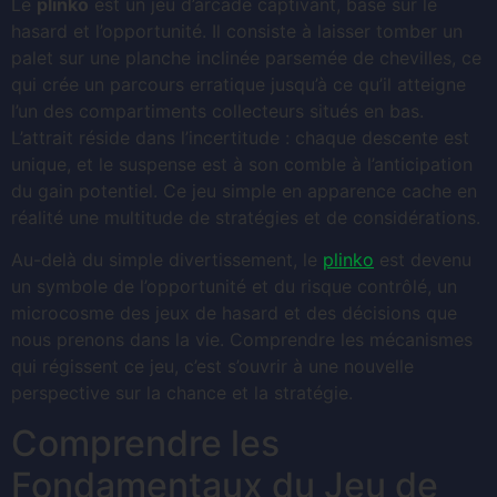
Le
plinko
est un jeu d’arcade captivant, basé sur le
hasard et l’opportunité. Il consiste à laisser tomber un
palet sur une planche inclinée parsemée de chevilles, ce
qui crée un parcours erratique jusqu’à ce qu’il atteigne
l’un des compartiments collecteurs situés en bas.
L’attrait réside dans l’incertitude : chaque descente est
unique, et le suspense est à son comble à l’anticipation
du gain potentiel. Ce jeu simple en apparence cache en
réalité une multitude de stratégies et de considérations.
Au-delà du simple divertissement, le
plinko
est devenu
un symbole de l’opportunité et du risque contrôlé, un
microcosme des jeux de hasard et des décisions que
nous prenons dans la vie. Comprendre les mécanismes
qui régissent ce jeu, c’est s’ouvrir à une nouvelle
perspective sur la chance et la stratégie.
Comprendre les
Fondamentaux du Jeu de