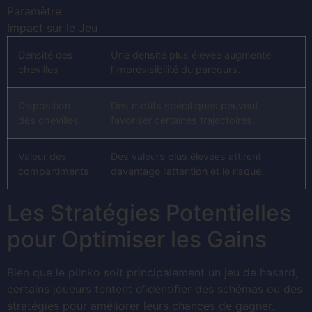
Paramètre
Impact sur le Jeu
Densité des
Une densité plus élevée augmente
chevilles
l’imprévisibilité du parcours.
Disposition
Des motifs spécifiques peuvent
des chevilles
favoriser certaines trajectoires.
Valeur des
Des valeurs plus élevées attirent
compartiments
davantage l’attention et le risque.
Les Stratégies Potentielles
pour Optimiser les Gains
Bien que le plinko soit principalement un jeu de hasard,
certains joueurs tentent d’identifier des schémas ou des
stratégies pour améliorer leurs chances de gagner.