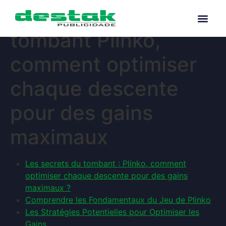
Les secrets du
tombant Plinko,
comment optimiser
chaque descente
pour des gains
maximaux
Les secrets du tombant : Plinko, comment
optimiser chaque descente pour des gains
maximaux ?
Comprendre les Fondamentaux du Jeu de Plinko
Les Stratégies Potentielles pour Optimiser les
Gains