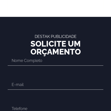
DESTAK PUBLICIDADE
SOLICITE UM
ORÇAMENTO