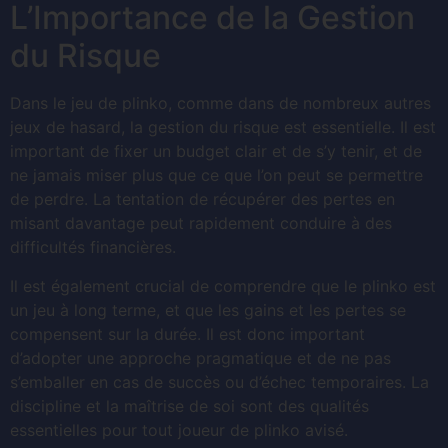
L’Importance de la Gestion
du Risque
Dans le jeu de plinko, comme dans de nombreux autres
jeux de hasard, la gestion du risque est essentielle. Il est
important de fixer un budget clair et de s’y tenir, et de
ne jamais miser plus que ce que l’on peut se permettre
de perdre. La tentation de récupérer des pertes en
misant davantage peut rapidement conduire à des
difficultés financières.
Il est également crucial de comprendre que le plinko est
un jeu à long terme, et que les gains et les pertes se
compensent sur la durée. Il est donc important
d’adopter une approche pragmatique et de ne pas
s’emballer en cas de succès ou d’échec temporaires. La
discipline et la maîtrise de soi sont des qualités
essentielles pour tout joueur de plinko avisé.