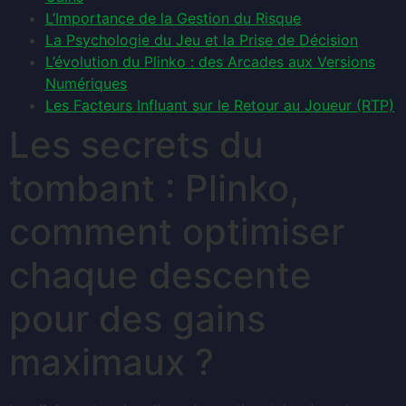
L’Importance de la Gestion du Risque
La Psychologie du Jeu et la Prise de Décision
L’évolution du Plinko : des Arcades aux Versions
Numériques
Les Facteurs Influant sur le Retour au Joueur (RTP)
Les secrets du
tombant : Plinko,
comment optimiser
chaque descente
pour des gains
maximaux ?