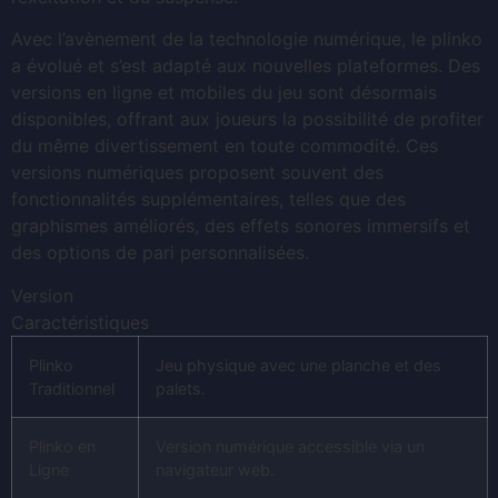
Avec l’avènement de la technologie numérique, le plinko
a évolué et s’est adapté aux nouvelles plateformes. Des
versions en ligne et mobiles du jeu sont désormais
disponibles, offrant aux joueurs la possibilité de profiter
du même divertissement en toute commodité. Ces
versions numériques proposent souvent des
fonctionnalités supplémentaires, telles que des
graphismes améliorés, des effets sonores immersifs et
des options de pari personnalisées.
Version
Caractéristiques
Plinko
Jeu physique avec une planche et des
Traditionnel
palets.
Plinko en
Version numérique accessible via un
Ligne
navigateur web.