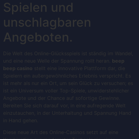
Spielen und
unschlagbaren
Angeboten.
Die Welt des Online-Glücksspiels ist ständig im Wandel,
und eine neue Welle der Spannung rollt heran.
beep
beep casino
stellt eine innovative Plattform dar, die
Spielern ein außergewöhnliches Erlebnis verspricht. Es
ist mehr als nur ein Ort, um sein Glück zu versuchen; es
ist ein Universum voller Top-Spiele, unwiderstehlicher
Angebote und der Chance auf sofortige Gewinne.
Bereiten Sie sich darauf vor, in eine aufregende Welt
einzutauchen, in der Unterhaltung und Spannung Hand
in Hand gehen.
Diese neue Art des Online-Casinos setzt auf eine