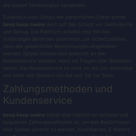
die besten Technologien verwendet.
Zusätzlich zum Schutz der persönlichen Daten achtet
beep beep casino
auch auf den Schutz vor Geldwäsche
und Betrug. Die Plattform arbeitet eng mit den
zuständigen Behörden zusammen, um sicherzustellen,
dass alle gesetzlichen Bestimmungen eingehalten
werden. Spieler können sich jederzeit an den
Kundenservice wenden, wenn sie Fragen oder Bedenken
haben. Der Kundenservice ist rund um die Uhr erreichbar
und steht den Spielern mit Rat und Tat zur Seite.
Zahlungsmethoden und
Kundenservice
beep beep casino
bietet eine Vielzahl an sicheren und
bequemen Zahlungsmethoden an, um den Bedürfnissen
aller Spieler gerecht zu werden. Kreditkarten, E-Wallets