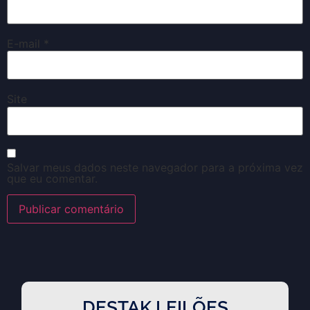
E-mail
*
Site
Salvar meus dados neste navegador para a próxima vez
que eu comentar.
DESTAK LEILÕES