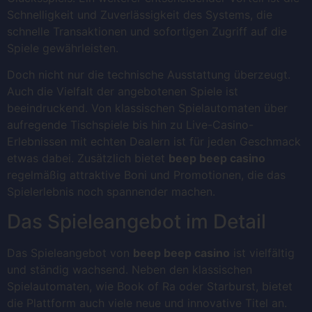
Schnelligkeit und Zuverlässigkeit des Systems, die
schnelle Transaktionen und sofortigen Zugriff auf die
Spiele gewährleisten.
Doch nicht nur die technische Ausstattung überzeugt.
Auch die Vielfalt der angebotenen Spiele ist
beeindruckend. Von klassischen Spielautomaten über
aufregende Tischspiele bis hin zu Live-Casino-
Erlebnissen mit echten Dealern ist für jeden Geschmack
etwas dabei. Zusätzlich bietet
beep beep casino
regelmäßig attraktive Boni und Promotionen, die das
Spielerlebnis noch spannender machen.
Das Spieleangebot im Detail
Das Spieleangebot von
beep beep casino
ist vielfältig
und ständig wachsend. Neben den klassischen
Spielautomaten, wie Book of Ra oder Starburst, bietet
die Plattform auch viele neue und innovative Titel an.