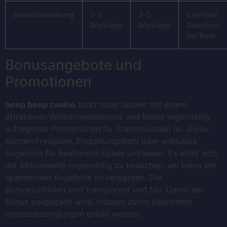
Banküberweisung
1-3
3-5
Eventuell
Werktage
Werktage
Gebühren
der Bank
Bonusangebote und
Promotionen
beep beep casino
lockt neue Spieler mit einem
attraktiven Willkommensbonus und bietet regelmäßig
aufregende Promotionen für Stammkunden an. Diese
können Freispiele, Einzahlungsboni oder exklusive
Angebote für bestimmte Spiele umfassen. Es lohnt sich,
die Aktionsseite regelmäßig zu besuchen, um keine der
spannenden Angebote zu verpassen. Die
Bonusrichtlinien sind transparent und fair. Damit ein
Bonus ausgezahlt wird, müssen zuvor bestimmte
Umsatzbedingungen erfüllt werden.