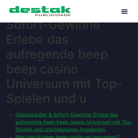
Glückszauber &
Sofort-Gewinne
Erlebe das
aufregende beep
beep casino
Universum mit Top-
Spielen und u
Glückszauber & Sofort-Gewinne: Erlebe das
aufregende beep beep casino Universum mit Top-
Spielen und unschlagbaren Angeboten.
Was macht beep beep casino so besonders?