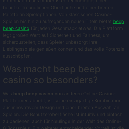
Kombination aus modernster Technologie, einer
benutzerfreundlichen Oberfläche und einer breiten
Palette an Spieloptionen. Von klassischen Casino-
Spielen bis hin zu aufregenden neuen Titeln bietet
beep
beep casino
für jeden Geschmack etwas. Die Plattform
legt großen Wert auf Sicherheit und Fairness, um
sicherzustellen, dass Spieler unbesorgt ihre
Lieblingsspiele genießen können und das volle Potenzial
ausschöpfen.
Was macht beep beep
casino so besonders?
Was
beep beep casino
von anderen Online-Casino-
Plattformen abhebt, ist seine einzigartige Kombination
aus innovativem Design und einer breiten Auswahl an
Spielen. Die Benutzeroberfläche ist intuitiv und einfach
zu bedienen, auch für Neulinge in der Welt des Online-
Glücksspiels. Ein weiterer entscheidender Vorteil ist die