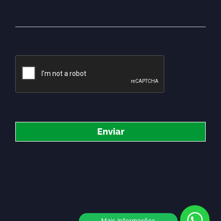
Enviar
Mais Informações