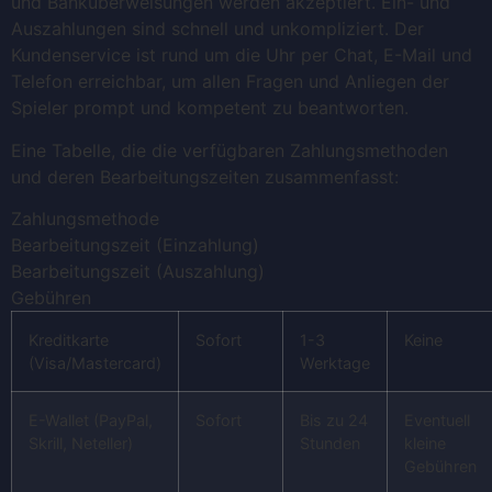
und Banküberweisungen werden akzeptiert. Ein- und
Auszahlungen sind schnell und unkompliziert. Der
Kundenservice ist rund um die Uhr per Chat, E-Mail und
Telefon erreichbar, um allen Fragen und Anliegen der
Spieler prompt und kompetent zu beantworten.
Eine Tabelle, die die verfügbaren Zahlungsmethoden
und deren Bearbeitungszeiten zusammenfasst:
Zahlungsmethode
Bearbeitungszeit (Einzahlung)
Bearbeitungszeit (Auszahlung)
Gebühren
Kreditkarte
Sofort
1-3
Keine
(Visa/Mastercard)
Werktage
E-Wallet (PayPal,
Sofort
Bis zu 24
Eventuell
Skrill, Neteller)
Stunden
kleine
Gebühren