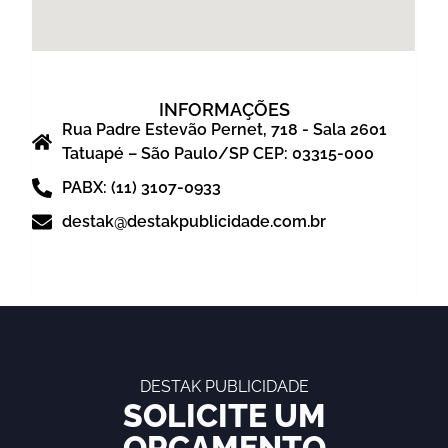
INFORMAÇÕES
Rua Padre Estevão Pernet, 718 - Sala 2601
Tatuapé – São Paulo/SP CEP: 03315-000
PABX: (11) 3107-0933
destak@destakpublicidade.com.br
DESTAK PUBLICIDADE
SOLICITE UM
ORÇAMENTO