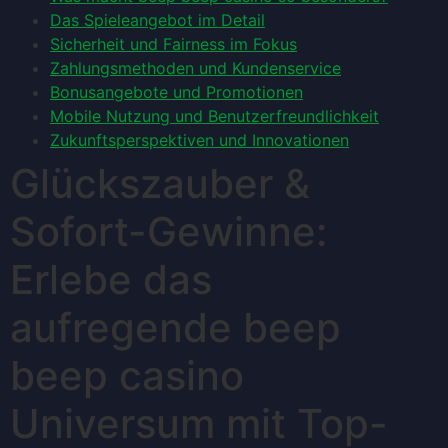
Das Spieleangebot im Detail
Sicherheit und Fairness im Fokus
Zahlungsmethoden und Kundenservice
Bonusangebote und Promotionen
Mobile Nutzung und Benutzerfreundlichkeit
Zukunftsperspektiven und Innovationen
Glückszauber &
Sofort-Gewinne:
Erlebe das
aufregende beep
beep casino
Universum mit Top-