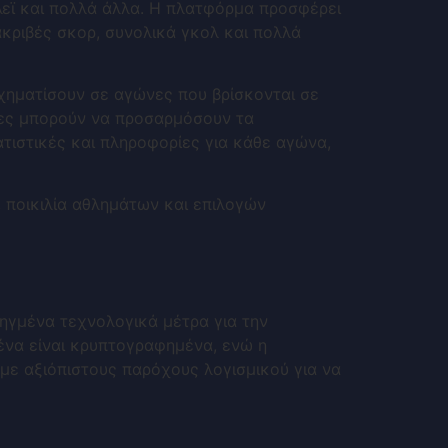
λεϊ και πολλά άλλα. Η πλατφόρμα προσφέρει
ακριβές σκορ, συνολικά γκολ και πολλά
ιχηματίσουν σε αγώνες που βρίσκονται σε
κτες μπορούν να προσαρμόσουν τα
τιστικές και πληροφορίες για κάθε αγώνα,
, ποικιλία αθλημάτων και επιλογών
οηγμένα τεχνολογικά μέτρα για την
να είναι κρυπτογραφημένα, ενώ η
με αξιόπιστους παρόχους λογισμικού για να