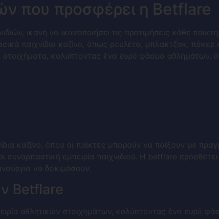
ών που προσφέρει η Betflare
ιδιών, ικανή να ικανοποιήσει τις προτιμήσεις κάθε παίκτ
ικά παιχνίδια καζίνο, όπως ρουλέτα, μπλακτζακ, πόκερ κ
ά στοιχήματα, καλύπτοντας ένα ευρύ φάσμα αθλημάτων, ό
ίδια καζίνο, όπου οι παίκτες μπορούν να παίξουν με πρα
ι συναρπαστική εμπειρία παιχνιδιού. Η betflare προσθέτει
ινούργιο να δοκιμάσουν.
 Betflare
πειρία αθλητικών στοιχημάτων, καλύπτοντας ένα ευρύ φά