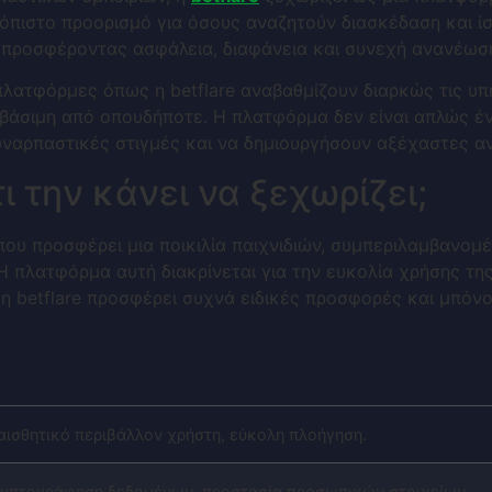
ξιόπιστο προορισμό για όσους αναζητούν διασκέδαση και ί
, προσφέροντας ασφάλεια, διαφάνεια και συνεχή ανανέωση
 πλατφόρμες όπως η betflare αναβαθμίζουν διαρκώς τις υπ
οσβάσιμη από οπουδήποτε. Η πλατφόρμα δεν είναι απλώς έν
ναρπαστικές στιγμές και να δημιουργήσουν αξέχαστες α
 τι την κάνει να ξεχωρίζει;
 που προσφέρει μια ποικιλία παιχνιδιών, συμπεριλαμβανομ
 πλατφόρμα αυτή διακρίνεται για την ευκολία χρήσης τη
η betflare προσφέρει συχνά ειδικές προσφορές και μπόνου
αισθητικό περιβάλλον χρήστη, εύκολη πλοήγηση.
υπτογράφηση δεδομένων, προστασία προσωπικών στοιχείων.