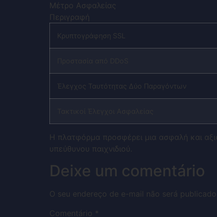
Μέτρο Ασφαλείας
Περιγραφή
Κρυπτογράφηση SSL
Προστασία από DDoS
Έλεγχος Ταυτότητας Δύο Παραγόντων
Τακτικοί Έλεγχοι Ασφαλείας
Η πλατφόρμα προσφέρει μια ασφαλή και αξιό
υπεύθυνου παιχνιδιού.
Deixe um comentário
O seu endereço de e-mail não será publicado
Comentário
*