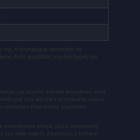
.
ν της. Η πλατφόρμα προσπαθεί να
ήσεις. Αυτό συμβάλλει στη διατήρηση του
φέρει μια μεγάλη ποικιλία παιχνιδιών, ώστε
 αποδόσεις στα αθλητικά στοιχήματα, καθώς
 στοιχείων είναι επίσης σημαντικά
ι οποιαδήποτε στιγμή, μέσω υπολογιστή,
ς του κάθε παίκτη. Επιτέλους, η betflare