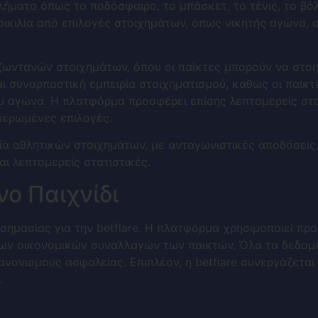
ήματα όπως το ποδόσφαιρο, το μπάσκετ, το τένις, το βό
οικιλία από επιλογές στοιχημάτων, όπως νικητής αγώνα, 
 ζωντανών στοιχημάτων, όπου οι παίκτες μπορούν να στο
και συναρπαστική εμπειρία στοιχηματισμού, καθώς οι παί
υ αγώνα. Η πλατφόρμα προσφέρει επίσης λεπτομερείς στα
μερωμένες επιλογές.
ρία αθλητικών στοιχημάτων, με ανταγωνιστικές αποδόσεις
ι λεπτομερείς στατιστικές.
ο Παιχνίδι
σημασίας για την betflare. Η πλατφόρμα χρησιμοποιεί πρ
ων οικονομικών συναλλαγών των παικτών. Όλα τα δεδομέ
νισμούς ασφαλείας. Επιπλέον, η betflare συνεργάζεται 
.