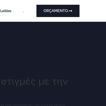
στιγμές με την
ORÇAMENTO.
Leilões
.
.
στιγμές με την
μα που προσφέρει μια ευρεία γκάμα