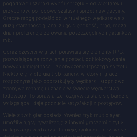
pogodowe i szeroki wybór sprzętu – od wiertarek i
przyponów, po lodowe szałasy i sprzęt nawigacyjny.
Gracze mogą podejść do wirtualnego wędkarstwa z
dużą starannością, analizując głębokość, prąd, rodzaj
dna i preferencje żerowania poszczególnych gatunków
ryb.
Coraz częściej w grach pojawiają się elementy RPG,
pozwalające na rozwijanie postaci, odblokowywanie
nowych umiejętności i zdobyczenie lepszego sprzętu.
Niektóre gry oferują tryb kariery, w którym gracz
rozpoczyna jako początkujący wędkarz i stopniowo
zdobywa renomę i uznanie w świecie wędkarstwa
lodowego. To sprawia, że rozgrywka staje się bardziej
wciągająca i daje poczucie satysfakcji z postępów.
Wiele z tych gier posiada również tryb multiplayer,
umożliwiający rywalizację z innymi graczami o tytuł
najlepszego wędkarza. Turnieje, rankingi i możliwość
dzielenia się swoimi osiągnięciami sprawiają, że gra