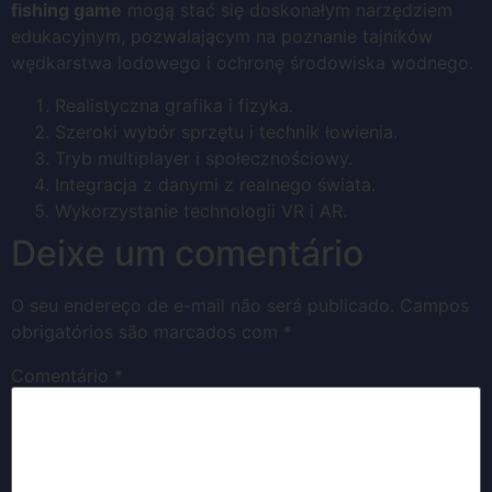
fishing game
mogą stać się doskonałym narzędziem
edukacyjnym, pozwalającym na poznanie tajników
wędkarstwa lodowego i ochronę środowiska wodnego.
Realistyczna grafika i fizyka.
Szeroki wybór sprzętu i technik łowienia.
Tryb multiplayer i społecznościowy.
Integracja z danymi z realnego świata.
Wykorzystanie technologii VR i AR.
Deixe um comentário
O seu endereço de e-mail não será publicado.
Campos
obrigatórios são marcados com
*
Comentário
*