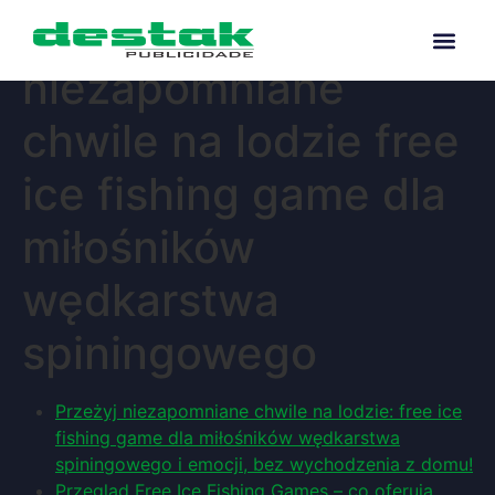
Przeżyj
niezapomniane
chwile na lodzie free
ice fishing game dla
miłośników
wędkarstwa
spiningowego
Przeżyj niezapomniane chwile na lodzie: free ice
fishing game dla miłośników wędkarstwa
spiningowego i emocji, bez wychodzenia z domu!
Przegląd Free Ice Fishing Games – co oferują