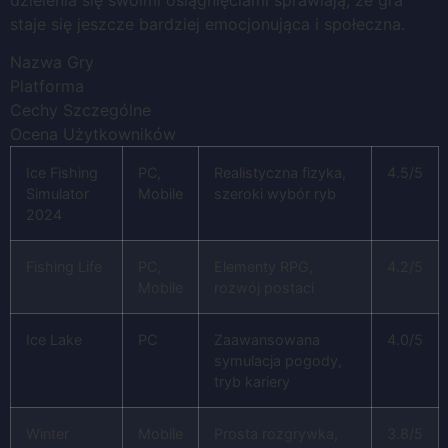
staje się jeszcze bardziej emocjonująca i społeczna.
Nazwa Gry
Platforma
Cechy Szczególne
Ocena Użytkowników
Ice Fishing
PC,
Realistyczna fizyka,
4.5/5
Simulator
Mobile
szeroki wybór ryb
2024
Fishing Life
PC,
Elementy RPG,
4.2/5
Mobile
rozwój postaci
Ice Lake
PC
Zaawansowana
4.0/5
symulacja pogody,
tryb kariery
Winter
Mobile
Prosta rozgrywka,
3.8/5