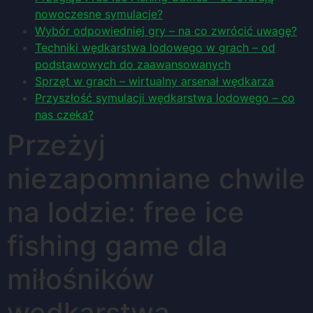
nowoczesne symulacje?
Wybór odpowiedniej gry – na co zwrócić uwagę?
Techniki wędkarstwa lodowego w grach – od
podstawowych do zaawansowanych
Sprzęt w grach – wirtualny arsenał wędkarza
Przyszłość symulacji wędkarstwa lodowego – co
nas czeka?
Przeżyj
niezapomniane chwile
na lodzie: free ice
fishing game dla
miłośników
wędkarstwa