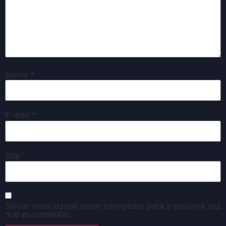
Nome
*
E-mail
*
Site
Salvar meus dados neste navegador para a próxima vez
que eu comentar.