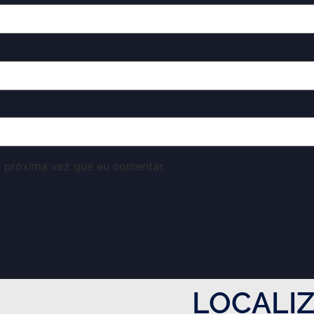
 próxima vez que eu comentar.
LOCALI