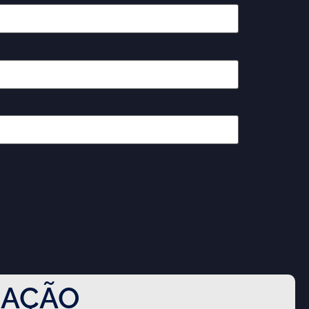
ZAÇÃO