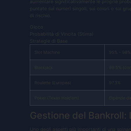
aumentare significativamente le proprie probab
puntate sui numeri singoli, sui colori o sui gru
di rischio.
Gioco
Probabilità di Vincita (Stima)
Strategie di Base
Slot Machine
95% – 98%
Blackjack
99.5% (con
Roulette (Europea)
97.3%
Poker (Texas Hold’em)
Dipende dall
Gestione del Bankroll:
Uno degli aspetti più importanti di una spinan