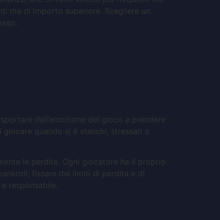
nti ma di importo superiore. Scegliere un
esso.
rasportare dall’emozione del gioco e prendere
 giocare quando si è stanchi, stressati o
amente le perdite. Ogni giocatore ha il proprio
nkroll, fissare dei limiti di perdita e di
 e responsabile.