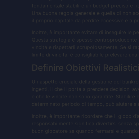
fondamentale stabilire un budget preciso e ri
Una buona regola generale è quella di non s
il proprio capitale da perdite eccessive e a p
Inoltre, è importante evitare di inseguire le 
Questa strategia è spesso controproducente e p
vincita e rispettarli scrupolosamente. Se si ra
limite di vincita, è consigliabile prelevare un
Definire Obiettivi Realistic
Un aspetto cruciale della gestione del bankroll
ingenti, il che li porta a prendere decisioni a
e che le vincite non sono garantite. Stabilire
determinato periodo di tempo, può aiutare a m
Inoltre, è importante ricordare che il gioco d
responsabilmente significa divertirsi senza s
buon giocatore sa quando fermarsi e quando p