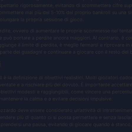
spettarlo rigorosamente, evitando di scommettere cifre supe
commettere mai più del 5-10% del proprio bankroll su una 
rolungare la propria sessione di gioco.
perdite, ovvero di aumentare le proprie scommesse nel tentat
uò portare a perdite ancora maggiori. Al contrario, è consigl
ggiunge il limite di perdita, è meglio fermarsi e riprovare i
a parte dei guadagni e continuare a giocare con il resto del b
i
 è la definizione di obiettivi realistici. Molti giocatori cado
vventate e a rischiare più del dovuto. È importante accettare
 obiettivi modesti e raggiungibili, come vincere una percentu
antenere la calma e a evitare decisioni impulsive.
’azzardo deve essere considerato un’attività di intrattenime
pendere più di quanto ci si possa permettere e senza lasciar
rendersi una pausa, evitando di giocare quando è stanco, 