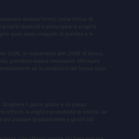
o assumere diverse forme, come bonus di
 proprio bankroll e prolungare la propria
re quali sono i requisiti di puntata e le
no 200€, si riceveranno altri 200€ di bonus,
bonus, potrebbe essere necessario effettuare
 attentamente se le condizioni del bonus sono
a. Scegliere il gioco giusto è un passo
offrono le migliori probabilità di vincita. Se
e, e poi passare gradualmente a giochi più
arianza, che offrono vincite più frequenti ma