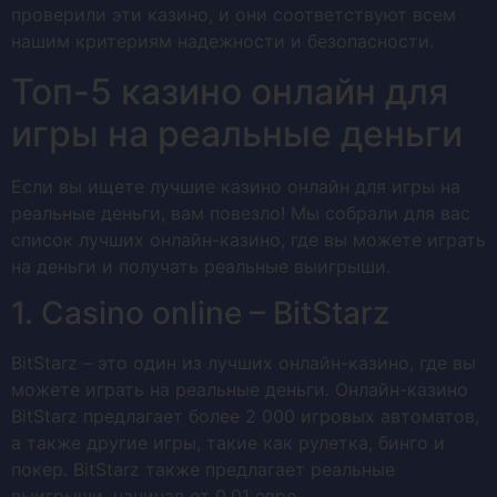
проверили эти казино, и они соответствуют всем
нашим критериям надежности и безопасности.
Топ-5 казино онлайн для
игры на реальные деньги
Если вы ищете лучшие казино онлайн для игры на
реальные деньги, вам повезло! Мы собрали для вас
список лучших онлайн-казино, где вы можете играть
на деньги и получать реальные выигрыши.
1. Casino online – BitStarz
BitStarz – это один из лучших онлайн-казино, где вы
можете играть на реальные деньги. Онлайн-казино
BitStarz предлагает более 2 000 игровых автоматов,
а также другие игры, такие как рулетка, бинго и
покер. BitStarz также предлагает реальные
выигрыши, начиная от 0,01 евро.