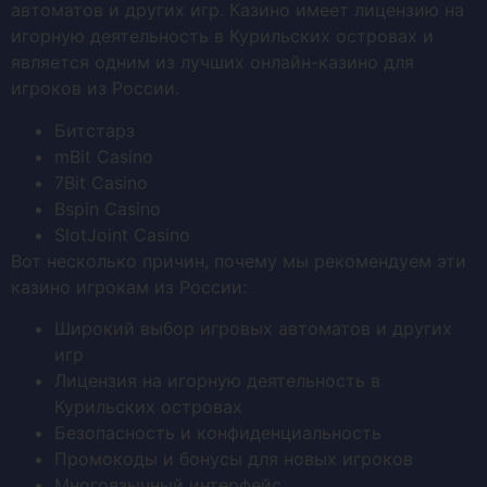
автоматов и других игр. Казино имеет лицензию на
игорную деятельность в Курильских островах и
является одним из лучших онлайн-казино для
игроков из России.
Битстарз
mBit Casino
7Bit Casino
Bspin Casino
SlotJoint Casino
Вот несколько причин, почему мы рекомендуем эти
казино игрокам из России:
Широкий выбор игровых автоматов и других
игр
Лицензия на игорную деятельность в
Курильских островах
Безопасность и конфиденциальность
Промокоды и бонусы для новых игроков
Многоязычный интерфейс