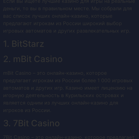
Если вы ищете лучшие казино для игры на реальные
деньги, то вы в правильном месте. Мы собрали для
вас список лучших онлайн-казино, которые
предлагают игрокам из России широкий выбор
игровых автоматов и других развлекательных игр.
1. BitStarz
2. mBit Casino
mBit Casino – это онлайн-казино, которое
предлагает игрокам из России более 1 000 игровых
автоматов и других игр. Казино имеет лицензию на
игорную деятельность в Курильских островах и
является одним из лучших онлайн-казино для
игроков из России.
3. 7Bit Casino
7Bit Casino – это онлайн-казино, которое предлагает