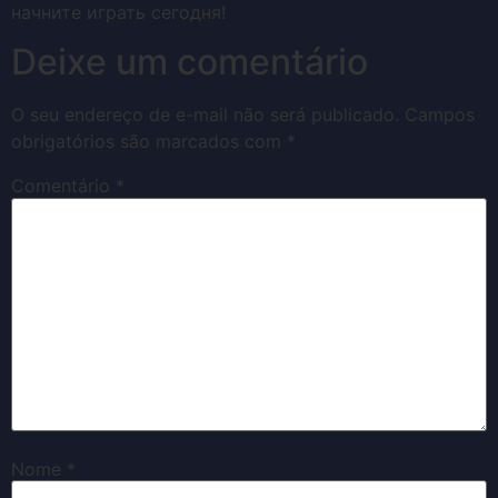
начните играть сегодня!
Deixe um comentário
O seu endereço de e-mail não será publicado.
Campos
obrigatórios são marcados com
*
Comentário
*
Nome
*