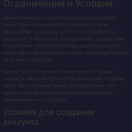
Ограничения и Условия
Важно помнить, что 1win букмекерская контора
имеет свои ограничения и условия, которые
необходимо соблюдать для успешной работы с
ресурсом. В частности, контора имеет возрастные
ограничения, согласно которым доступ к ресурсу
может быть предоставлен только лицам, достигшим
18-летнего возраста.
Кроме того, 1win имеет ограничения по сумме
ставок, а также по количеству аккаунтов, которые
могут быть созданы одним пользователем. Это
сделано для предотвращения мошенничества и
обеспечения честной игры.
Условия для создания
аккаунта