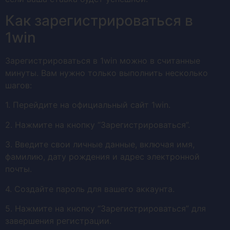
Как зарегистрироваться в
1win
Зарегистрироваться в 1win можно в считанные
минуты. Вам нужно только выполнить несколько
шагов:
1. Перейдите на официальный сайт 1win.
2. Нажмите на кнопку “Зарегистрироваться”.
3. Введите свои личные данные, включая имя,
фамилию, дату рождения и адрес электронной
почты.
4. Создайте пароль для вашего аккаунта.
5. Нажмите на кнопку “Зарегистрироваться” для
завершения регистрации.