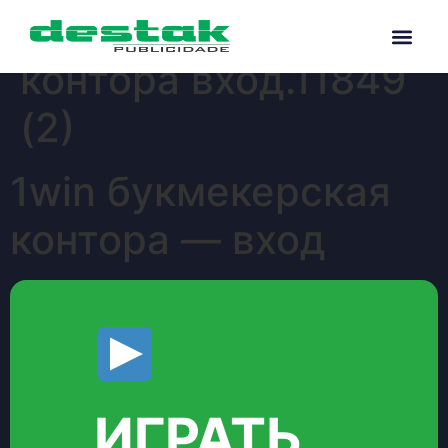
1win букмекерская
контора вход.11849
(2)
1win букмекерская
контора — вход
ИГРАТЬ