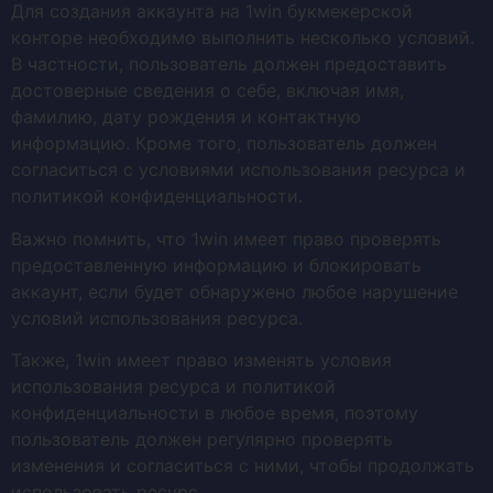
Для создания аккаунта на 1win букмекерской
конторе необходимо выполнить несколько условий.
В частности, пользователь должен предоставить
достоверные сведения о себе, включая имя,
фамилию, дату рождения и контактную
информацию. Кроме того, пользователь должен
согласиться с условиями использования ресурса и
политикой конфиденциальности.
Важно помнить, что 1win имеет право проверять
предоставленную информацию и блокировать
аккаунт, если будет обнаружено любое нарушение
условий использования ресурса.
Также, 1win имеет право изменять условия
использования ресурса и политикой
конфиденциальности в любое время, поэтому
пользователь должен регулярно проверять
изменения и согласиться с ними, чтобы продолжать
использовать ресурс.