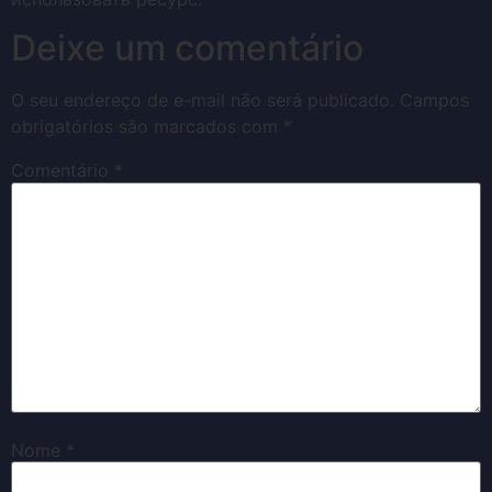
Deixe um comentário
O seu endereço de e-mail não será publicado.
Campos
obrigatórios são marcados com
*
Comentário
*
Nome
*