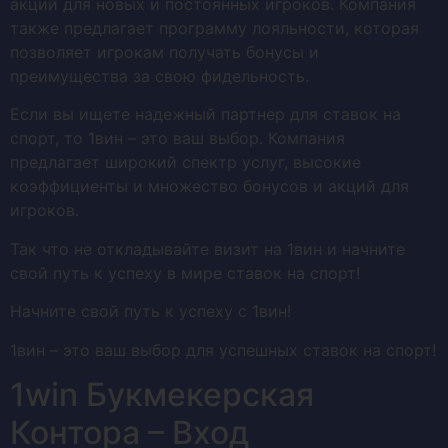
акций для новых и постоянных игроков. Компания
также предлагает программу лояльности, которая
позволяет игрокам получать бонусы и
преимущества за свою фидельность.
Если вы ищете надежный партнер для ставок на
спорт, то 1вин – это ваш выбор. Компания
предлагает широкий спектр услуг, высокие
коэффициенты и множество бонусов и акций для
игроков.
Так что не откладывайте визит на 1вин и начните
свой путь к успеху в мире ставок на спорт!
Начните свой путь к успеху с 1вин!
1вин – это ваш выбор для успешных ставок на спорт!
1win Букмекерская
Контора – Вход