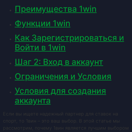
Преимущества 1win
Функции 1win
Как Зарегистрироваться и
Войти в 1win
Шаг 2: Вход в аккаунт
Ограничения и Условия
Условия для создания
аккаунта
Если вы ищете надежный партнер для ставок на
спорт, то 1вин – это ваш выбор. В этой статье мы
рассмотрим, почему 1вин является лучшим выбором