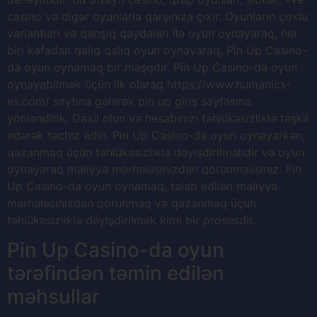
casino və digər oyunlarla qarşınıza çıxır. Oyunların çoxlu
variantları və qarışıq qaydaları ilə oyun oynayaraq, her
biri kafadan qalıq qalıq oyun oynayaraq, Pin Up Casino-
da oyun oynamaq bir məşqdir. Pin Up Casino-da oyun
oynayabilmək üçün ilk olaraq https://www.humanics-
es.com/ saytına gələrək pin up giriş sayfasına
yönləndirik. Daxil olun və hesabınızı təhlükəsizliklə təşkil
edərək təchiz edin. Pin Up Casino-da oyun oynayarkən,
qazanmaq üçün təhlükəsizliklə dəyişdirilməlidir və oyun
oynayaraq maliyyə mərhələsinizdən qorunmalısınız. Pin
Up Casino-da oyun oynamaq, tələb edilən maliyyə
mərhələsinizdən qorunmaq və qazanmaq üçün
təhlükəsizliklə dəyişdirilmək kimi bir prosesdir.
Pin Up Casino-da oyun
tərəfindən təmin edilən
məhsullar