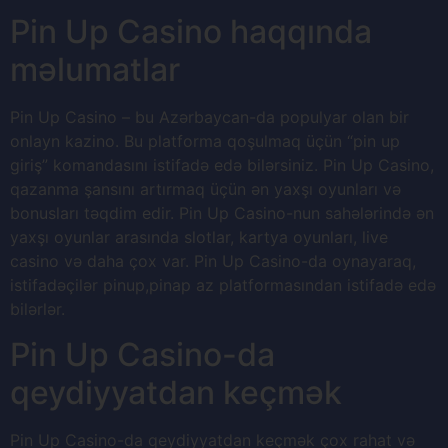
Pin Up Casino haqqında
məlumatlar
Pin Up Casino – bu Azərbaycan-da populyar olan bir
onlayn kazino. Bu platforma qoşulmaq üçün “pin up
giriş” komandasını istifadə edə bilərsiniz. Pin Up Casino,
qazanma şansını artırmaq üçün ən yaxşı oyunları və
bonusları təqdim edir. Pin Up Casino-nun sahələrində ən
yaxşı oyunlar arasında slotlar, kartya oyunları, live
casino və daha çox var. Pin Up Casino-da oynayaraq,
istifadəçilər pinup,pinap az platformasından istifadə edə
bilərlər.
Pin Up Casino-da
qeydiyyatdan keçmək
Pin Up Casino-da qeydiyyatdan keçmək çox rahat və