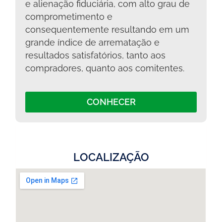
e alienação fiduciária, com alto grau de
comprometimento e
consequentemente resultando em um
grande índice de arrematação e
resultados satisfatórios, tanto aos
compradores, quanto aos comitentes.
CONHECER
LOCALIZAÇÃO