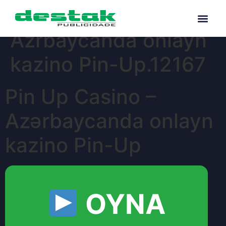
Pin Up Casino –
Azrbaycanda onlayn
kazino Pin-Up.12167
Pin Up Casino –
Azərbaycanda onlayn
kazino Pin-Up
OYNA