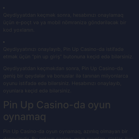
Qeydiyyatdan keçmək sonra, hesabınızı onaylamaq
üçün e-poçt və ya mobil nömrənizə göndəriləcək bir
kod yoxlanın.
Qeydiyyatınızı onaylayıb, Pin Up Casino-da istifadə
etmək üçün “pin up giriş” butonuna keçid edə bilərsiniz.
Qeydiyyatdan keçməkdan sonra, Pin Up Casino-da
geniş bir qeydələr və bonuslar ilə tanınan milyonlarca
oyunu istifadə edə bilərsiniz. Hesabınızı onaylayıb,
oyunlara keçid edə bilərsiniz.
Pin Up Casino-da oyun
oynamaq
Pin Up Casino-da oyun oynamaq, azınlıq olmayan bir
deneyimdir. Bu onlayn casino, qrup oyunları, slotlar, live