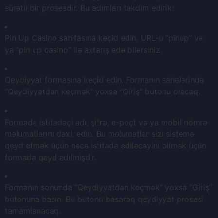
sürətli bir prosesdir. Bu adımları takdim edirik:
Pin Up Casino sahifasına keçid edin. URL-u “pinup” və
ya “pin up casino” ilə axtarış edə bilərsiniz.
Qeydiyyat formasına keçid edin. Formanın sahələrində
“Qeydiyyatdan keçmək” yoxsa “Giriş” butonu olacaq.
Formada istifadəçi adı, şifrə, e-poçt və ya mobil nömrə
məlumatlarını daxil edin. Bu məlumatlar sizi sistemə
qeyd etmək üçün necə istifadə ediləcəyini bilmək üçün
formada qeyd edilmişdir.
Formanın sonunda “Qeydiyyatdan keçmək” yoxsa “Giriş”
butonuna basın. Bu butonu basaraq qeydiyyat prosesi
tamamlanacaq.