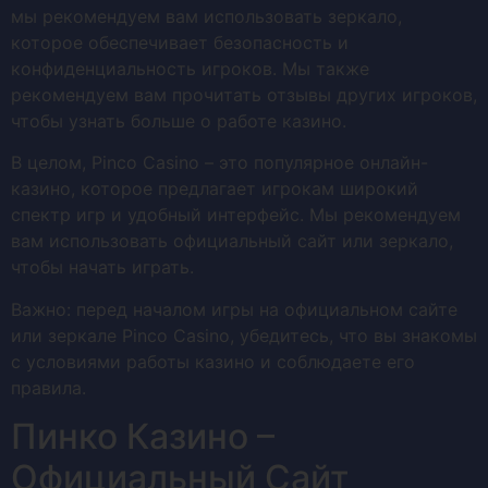
мы рекомендуем вам использовать зеркало,
которое обеспечивает безопасность и
конфиденциальность игроков. Мы также
рекомендуем вам прочитать отзывы других игроков,
чтобы узнать больше о работе казино.
В целом, Pinco Casino – это популярное онлайн-
казино, которое предлагает игрокам широкий
спектр игр и удобный интерфейс. Мы рекомендуем
вам использовать официальный сайт или зеркало,
чтобы начать играть.
Важно: перед началом игры на официальном сайте
или зеркале Pinco Casino, убедитесь, что вы знакомы
с условиями работы казино и соблюдаете его
правила.
Пинко Казино –
Официальный Сайт