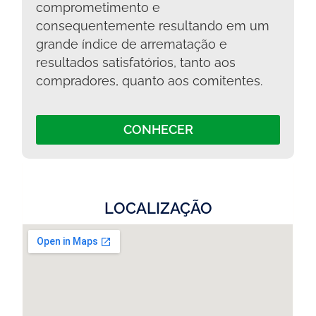
comprometimento e
consequentemente resultando em um
grande índice de arrematação e
resultados satisfatórios, tanto aos
compradores, quanto aos comitentes.
CONHECER
LOCALIZAÇÃO