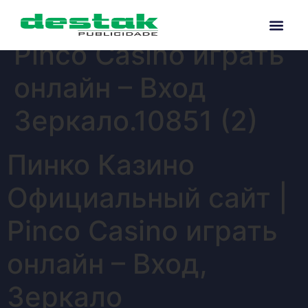
Официальный сайт
Pinco Casino играть
онлайн – Вход
Зеркало.10851 (2)
Пинко Казино
Официальный сайт |
Pinco Casino играть
онлайн – Вход,
Зеркало