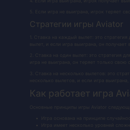
4. Если игра выиграна, игрок получает в
5. Если игра не выиграна, игрок теряет св
Стратегии игры Aviator
1. Ставка на каждый вылет: это стратеги
вылет, и если игра выиграна, он получае
2. Ставка на один вылет: это стратегия д
игра не выиграна, он теряет только свою с
3. Ставка на несколько вылетов: это стра
несколько вылетов, и если игра выиграна
Как работает игра Av
Основные принципы игры Aviator следующ
Игра основана на принципе случайнос
Игра имеет несколько уровней сложн