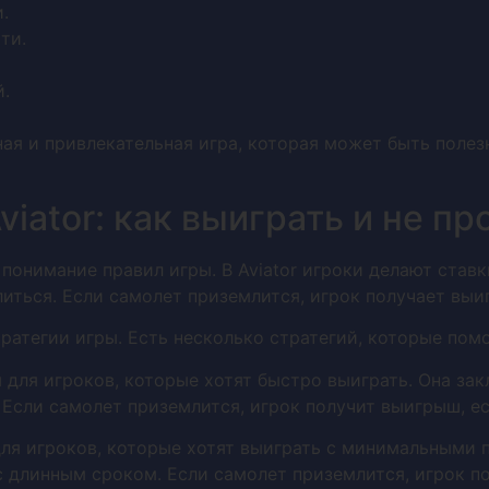
.
ти.
.
сная и привлекательная игра, которая может быть поле
iator: как выиграть и не пр
 понимание правил игры. В Aviator игроки делают став
иться. Если самолет приземлится, игрок получает выи
атегии игры. Есть несколько стратегий, которые помог
 для игроков, которые хотят быстро выиграть. Она зак
 Если самолет приземлится, игрок получит выигрыш, е
для игроков, которые хотят выиграть с минимальными п
 с длинным сроком. Если самолет приземлится, игрок п