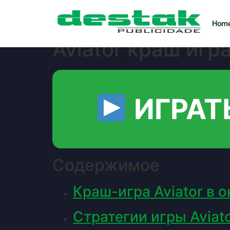
Aviator краш игр
Hom
Aviator краш игр
ИГРАТ
Содержимое
Краш-игра Aviator в о
Стратегии игры Aviat