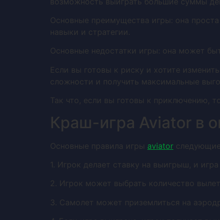
возможность выиграть большие суммы ден
Основные преимущества игры: она проста 
навыки и стратегии.
Основные недостатки игры: она может быт
Если вы готовы к риску и хотите изменит
сложности и получить максимальные выго
Так что, если вы готовы к приключению, то
Краш-игра Aviator в 
Основные правила игры
aviator
следующие
1. Игрок делает ставку на выигрыш, и игра
2. Игрок может выбрать количество вылето
3. Самолет может приземлиться на аэродр