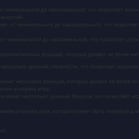
 от минимальной до максимальной, что позволяет игро
ожностей.
ей: от минимального до максимального, что позволяе
 от минимальной до максимальной, что позволяет игро
о дополнительных функций, которые делают ее более ин
 несколько уровней сложности, что позволяет игрокам
имеет несколько функций, которые делают ее более ин
окам ускорить игру.
ра имеет несколько уровней бонусов, что позволяет иг
 привлекательная игра, которая может быть полезной д
ие: