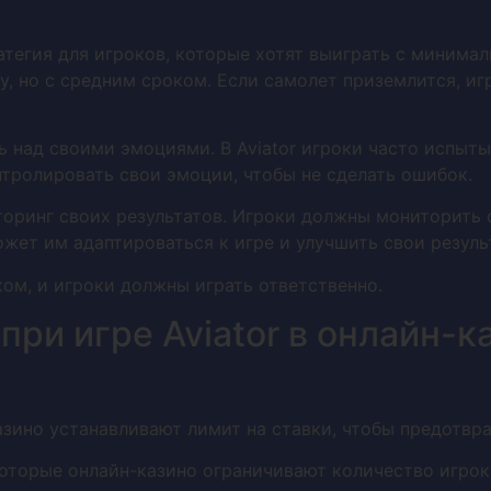
атегия для игроков, которые хотят выиграть с минима
у, но с средним сроком. Если самолет приземлится, иг
ь над своими эмоциями. В Aviator игроки часто испыты
тролировать свои эмоции, чтобы не сделать ошибок.
оринг своих результатов. Игроки должны мониторить с
ожет им адаптироваться к игре и улучшить свои резуль
ском, и игроки должны играть ответственно.
при игре Aviator в онлайн-к
азино устанавливают лимит на ставки, чтобы предотвр
оторые онлайн-казино ограничивают количество игроков