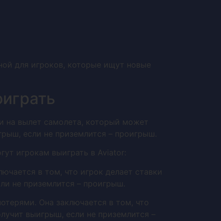
зной для игроков, которые ищут новые
оиграть
ки на вылет самолета, который может
грыш, если не приземлится – проигрыш.
ут игрокам выиграть в Aviator:
лючается в том, что игрок делает ставки
сли не приземлится – проигрыш.
отерями. Она заключается в том, что
олучит выигрыш, если не приземлится –