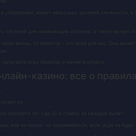
ег.
в управлении, имеет несколько уровней сложности, а
ь сложной для начинающих игроков, а также может по
ь свою жизнь, то Авиатор – это игра для вас. Она мож
ды.
 загрузите игру Авиатор и начните играть!
онлайн-казино: все о правил
:
 начается.
в самолета (от 1 до 5) и ставку на каждый вылет.
ом, или он может не приземлиться, если игра не будет