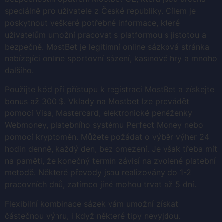
speciálně pro uživatele z České republiky. Cílem je
poskytnout veškeré potřebné informace, které
uživatelům umožní pracovat s platformou s jistotou a
bezpečně. MostBet je legitimní online sázková stránka
nabízející online sportovní sázení, kasinové hry a mnoho
dalšího.
Použijte kód při přístupu k registraci MostBet a získejte
bonus až 300 $. Vklady na Mostbet lze provádět
pomocí Visa, Mastercard, elektronické peněženky
Webmoney, platebního systému Perfect Money nebo
pomocí kryptoměn. Můžete požádat o výběr výher 24
hodin denně, každý den, bez omezení. Je však třeba mít
na paměti, že konečný termín závisí na zvolené platební
metodě. Některé převody jsou realizovány do 1-2
pracovních dnů, zatímco jiné mohou trvat až 5 dní.
Flexibilní kombinace sázek vám umožní získat
částečnou výhru, i když některé tipy nevyjdou.