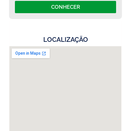
CONHECER
LOCALIZAÇÃO