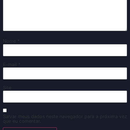
Nome
*
E-mail
*
Site
Salvar meus dados neste navegador para a próxima vez
que eu comentar.