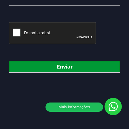
Enviar
Mais Informações