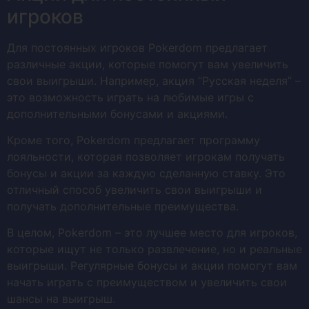
игроков
Для постоянных игроков Pokerdom предлагает
различные акции, которые помогут вам увеличить
свои выигрыши. Например, акция “Русская неделя” –
это возможность играть на любимые игры с
дополнительными бонусами и акциями.
Кроме того, Pokerdom предлагает программу
лояльности, которая позволяет игрокам получать
бонусы и акции за каждую сделанную ставку. Это
отличный способ увеличить свои выигрыши и
получать дополнительные преимущества.
В целом, Pokerdom – это лучшее место для игроков,
которые ищут не только развлечение, но и реальные
выигрыши. Регулярные бонусы и акции помогут вам
начать играть с преимуществом и увеличить свои
шансы на выигрыш.