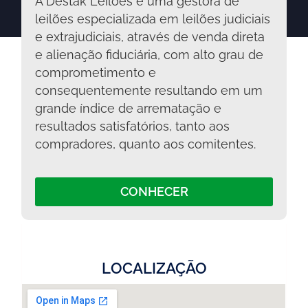
A Destak Leilões é uma gestora de
leilões especializada em leilões judiciais
e extrajudiciais, através de venda direta
e alienação fiduciária, com alto grau de
comprometimento e
consequentemente resultando em um
grande índice de arrematação e
resultados satisfatórios, tanto aos
compradores, quanto aos comitentes.
CONHECER
LOCALIZAÇÃO