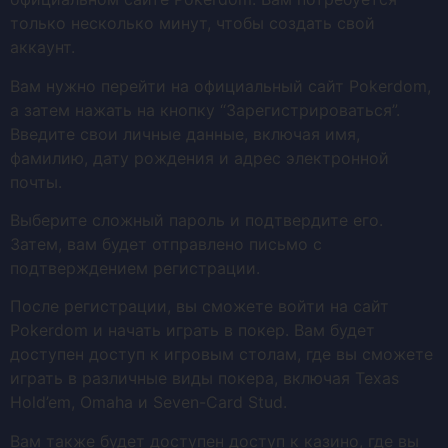
только несколько минут, чтобы создать свой
аккаунт.
Вам нужно перейти на официальный сайт Pokerdom,
а затем нажать на кнопку “Зарегистрироваться”.
Введите свои личные данные, включая имя,
фамилию, дату рождения и адрес электронной
почты.
Выберите сложный пароль и подтвердите его.
Затем, вам будет отправлено письмо с
подтверждением регистрации.
После регистрации, вы сможете войти на сайт
Pokerdom и начать играть в покер. Вам будет
доступен доступ к игровым столам, где вы сможете
играть в различные виды покера, включая Texas
Hold’em, Omaha и Seven-Card Stud.
Вам также будет доступен доступ к казино, где вы