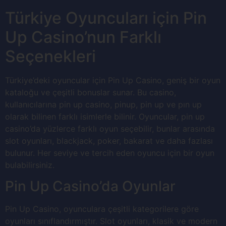
Türkiye Oyuncuları için Pin
Up Casino’nun Farklı
Seçenekleri
Türkiye’deki oyuncular için Pin Up Casino, geniş bir oyun
kataloğu ve çeşitli bonuslar sunar. Bu casino,
kullanıcılarına pin up casino, pinup, pin up ve pın up
olarak bilinen farklı isimlerle bilinir. Oyuncular, pin up
casino’da yüzlerce farklı oyun seçebilir, bunlar arasında
slot oyunları, blackjack, poker, bakarat ve daha fazlası
bulunur. Her seviye ve tercih eden oyuncu için bir oyun
bulabilirsiniz.
Pin Up Casino’da Oyunlar
Pin Up Casino, oyunculara çeşitli kategorilere göre
oyunları sınıflandırmıştır. Slot oyunları, klasik ve modern