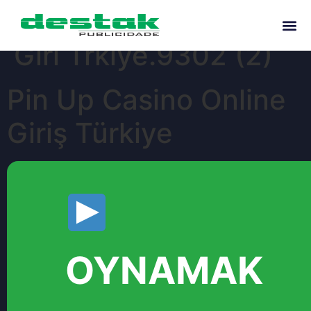
Pin Up Casino Online
Giri Trkiye.9302 (2)
Pin Up Casino Online
Giriş Türkiye
OYNAMAK