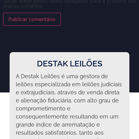
Salvar meus dados neste navegador para a próxima vez
que eu comentar.
DESTAK LEILÕES
A Destak Leilões é uma gestora de
leilões especializada em leilões judiciais
e extrajudiciais, através de venda direta
e alienação fiduciária, com alto grau de
comprometimento e
consequentemente resultando em um
grande índice de arrematação e
resultados satisfatórios, tanto aos