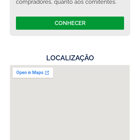
compradores, quanto aos comitentes.
CONHECER
LOCALIZAÇÃO