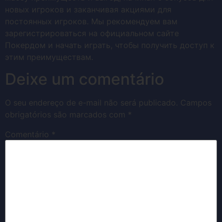
новых игроков и заканчивая акциями для
постоянных игроков. Мы рекомендуем вам
зарегистрироваться на официальном сайте
Покердом и начать играть, чтобы получить доступ к
этим преимуществам.
Deixe um comentário
O seu endereço de e-mail não será publicado.
Campos
obrigatórios são marcados com
*
Comentário
*