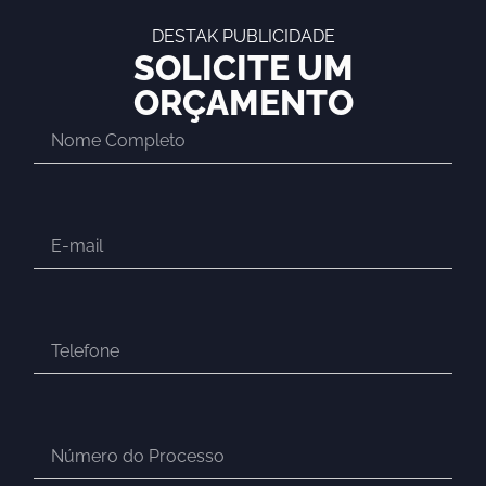
DESTAK PUBLICIDADE
SOLICITE UM
ORÇAMENTO