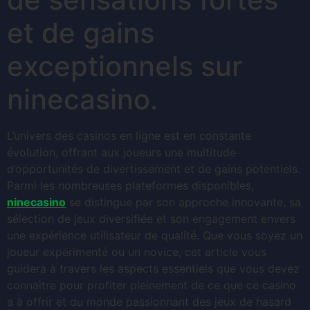
et de gains
exceptionnels sur
ninecasino.
L’univers des casinos en ligne est en constante
évolution, offrant aux joueurs une multitude
d’opportunités de divertissement et de gains potentiels.
Parmi les nombreuses plateformes disponibles,
ninecasino
se distingue par son approche innovante, sa
sélection de jeux diversifiée et son engagement envers
une expérience utilisateur de qualité. Que vous soyez un
joueur expérimenté ou un novice, cet article vous
guidera à travers les aspects essentiels que vous devez
connaître pour profiter pleinement de ce que ce casino
a à offrir et du monde passionnant des jeux de hasard