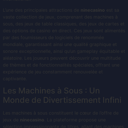
L’une des principales attractions de
ninecasino
est sa
vaste collection de jeux, comprenant des machines à
sous, des jeux de table classiques, des jeux de cartes et
des options de casino en direct. Ces jeux sont alimentés
par des fournisseurs de logiciels de renommée
mondiale, garantissant ainsi une qualité graphique et
sonore exceptionnelle, ainsi qu’un gameplay équitable et
aléatoire. Les joueurs peuvent découvrir une multitude
de thèmes et de fonctionnalités spéciales, offrant une
expérience de jeu constamment renouvelée et
captivante.
Les Machines à Sous : Un
Monde de Divertissement Infini
Les machines à sous constituent le cœur de l’offre de
jeux de
ninecasino
. La plateforme propose une
sélection impressionnante de titres, allant des machines