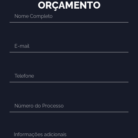
ORÇAMENTO