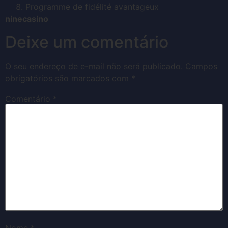
Programme de fidélité avantageux
ninecasino
Deixe um comentário
O seu endereço de e-mail não será publicado.
Campos
obrigatórios são marcados com
*
Comentário
*