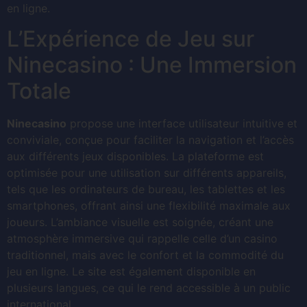
en ligne.
L’Expérience de Jeu sur
Ninecasino : Une Immersion
Totale
Ninecasino
propose une interface utilisateur intuitive et
conviviale, conçue pour faciliter la navigation et l’accès
aux différents jeux disponibles. La plateforme est
optimisée pour une utilisation sur différents appareils,
tels que les ordinateurs de bureau, les tablettes et les
smartphones, offrant ainsi une flexibilité maximale aux
joueurs. L’ambiance visuelle est soignée, créant une
atmosphère immersive qui rappelle celle d’un casino
traditionnel, mais avec le confort et la commodité du
jeu en ligne. Le site est également disponible en
plusieurs langues, ce qui le rend accessible à un public
international.