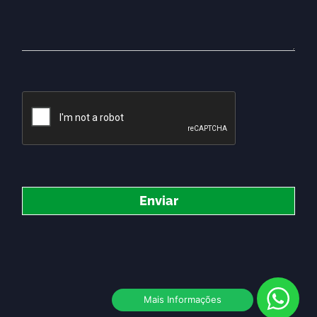
Enviar
Mais Informações