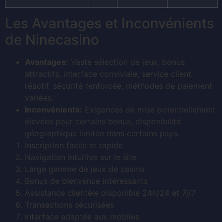
Les Avantages et Inconvénients
de Ninecasino
Avantages:
Vaste sélection de jeux, bonus
attractifs, interface conviviale, service client
réactif, sécurité renforcée, méthodes de paiement
variées.
Inconvénients:
Exigences de mise potentiellement
élevées pour certains bonus, disponibilité
géographique limitée dans certains pays.
Inscription facile et rapide
Navigation intuitive sur le site
Large gamme de jeux de casino
Bonus de bienvenue intéressants
Assistance clientèle disponible 24h/24 et 7j/7
Transactions sécurisées
Interface adaptée aux mobiles