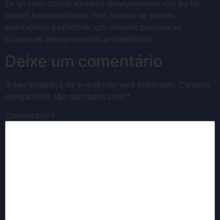
En iyi canlı casino sitelerini deneyimlemek için bu tür
siteleri kullanabilirsiniz. Her oyunun ve sitenin
avantajlarını keşfetmek için deneme bonuslarını
kullanarak deneyimlerinizi artırabilirsiniz.
Deixe um comentário
O seu endereço de e-mail não será publicado.
Campos
obrigatórios são marcados com
*
Comentário
*