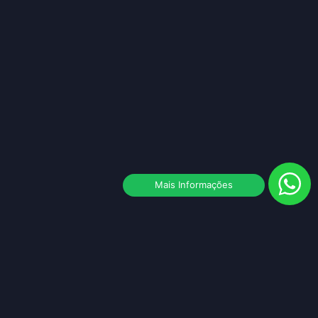
Mais Informações