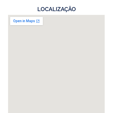
LOCALIZAÇÃO