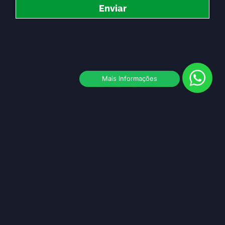
Enviar
Mais Informações