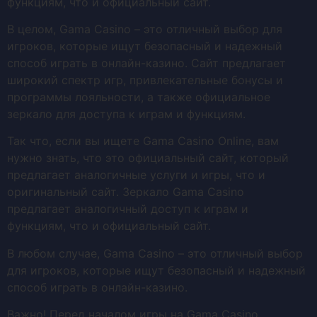
функциям, что и официальный сайт.
В целом, Gama Casino – это отличный выбор для
игроков, которые ищут безопасный и надежный
способ играть в онлайн-казино. Сайт предлагает
широкий спектр игр, привлекательные бонусы и
программы лояльности, а также официальное
зеркало для доступа к играм и функциям.
Так что, если вы ищете Gama Casino Online, вам
нужно знать, что это официальный сайт, который
предлагает аналогичные услуги и игры, что и
оригинальный сайт. Зеркало Gama Casino
предлагает аналогичный доступ к играм и
функциям, что и официальный сайт.
В любом случае, Gama Casino – это отличный выбор
для игроков, которые ищут безопасный и надежный
способ играть в онлайн-казино.
Важно! Перед началом игры на Gama Casino,