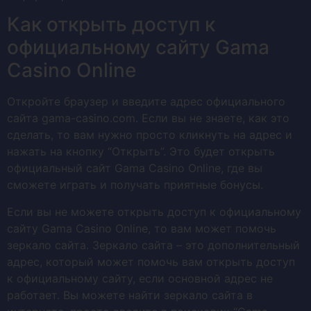
Как открыть доступ к
официальному сайту Gama
Casino Online
Откройте браузер и введите адрес официального
сайта gama-casino.com. Если вы не знаете, как это
сделать, то вам нужно просто кликнуть на адрес и
нажать на кнопку “Открыть”. Это будет открыть
официальный сайт Gama Casino Online, где вы
сможете играть и получать приятные бонусы.
Если вы не можете открыть доступ к официальному
сайту Gama Casino Online, то вам может помочь
зеркало сайта. Зеркало сайта – это дополнительный
адрес, который может помочь вам открыть доступ
к официальному сайту, если основной адрес не
работает. Вы можете найти зеркало сайта в