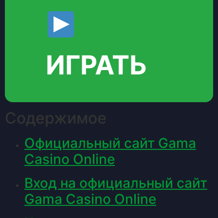
ИГРАТЬ
Содержимое
Официальный сайт Gama
Casino Online
Вход на официальный сайт
Gama Casino Online