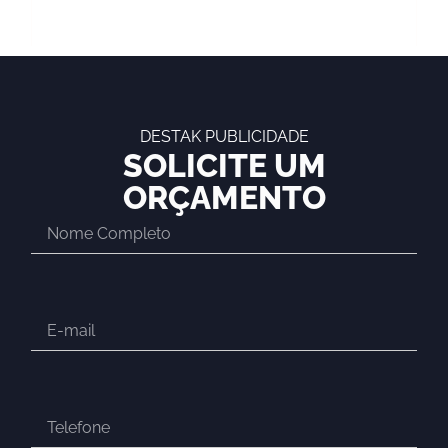
DESTAK PUBLICIDADE
SOLICITE UM
ORÇAMENTO