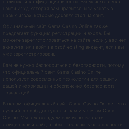
политикой конфиденциальности. Вы можете легко
найти игру, которая вам нравится, или узнать о
новых играх, которые добавляются на сайт.
Официальный сайт Gama Casino Online также
предлагает функцию регистрации и входа. Вы
можете зарегистрироваться на сайте, если у вас нет
аккаунта, или войти в свой existing аккаунт, если вы
уже зарегистрированы.
Вам не нужно беспокоиться о безопасности, потому
что официальный сайт Gama Casino Online
использует современные технологии для защиты
вашей информации и обеспечения безопасности
транзакций.
В целом, официальный сайт Gama Casino Online – это
лучший способ доступа к играм и услугам Gama
Casino. Мы рекомендуем вам использовать
официальный сайт, чтобы обеспечить безопасность