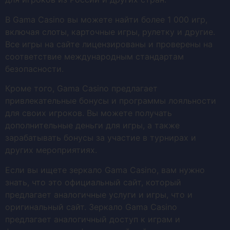
В Gama Casino вы можете найти более 1 000 игр,
включая слоты, карточные игры, рулетку и другие.
Все игры на сайте лицензированы и проверены на
соответствие международным стандартам
безопасности.
Кроме того, Gama Casino предлагает
привлекательные бонусы и программы лояльности
для своих игроков. Вы можете получать
дополнительные деньги для игры, а также
зарабатывать бонусы за участие в турнирах и
других мероприятиях.
Если вы ищете зеркало Gama Casino, вам нужно
знать, что это официальный сайт, который
предлагает аналогичные услуги и игры, что и
оригинальный сайт. Зеркало Gama Casino
предлагает аналогичный доступ к играм и