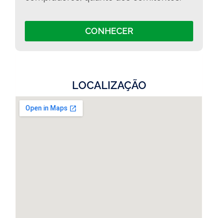
CONHECER
LOCALIZAÇÃO