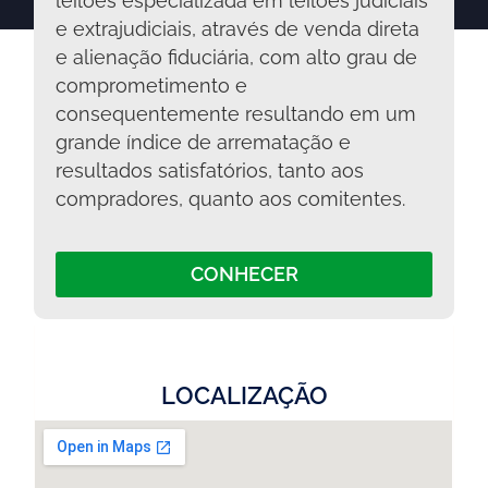
leilões especializada em leilões judiciais
e extrajudiciais, através de venda direta
e alienação fiduciária, com alto grau de
comprometimento e
consequentemente resultando em um
grande índice de arrematação e
resultados satisfatórios, tanto aos
compradores, quanto aos comitentes.
CONHECER
LOCALIZAÇÃO