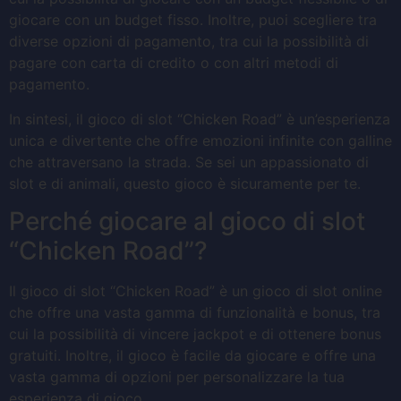
giocare con un budget fisso. Inoltre, puoi scegliere tra
diverse opzioni di pagamento, tra cui la possibilità di
pagare con carta di credito o con altri metodi di
pagamento.
In sintesi, il gioco di slot “Chicken Road” è un’esperienza
unica e divertente che offre emozioni infinite con galline
che attraversano la strada. Se sei un appassionato di
slot e di animali, questo gioco è sicuramente per te.
Perché giocare al gioco di slot
“Chicken Road”?
Il gioco di slot “Chicken Road” è un gioco di slot online
che offre una vasta gamma di funzionalità e bonus, tra
cui la possibilità di vincere jackpot e di ottenere bonus
gratuiti. Inoltre, il gioco è facile da giocare e offre una
vasta gamma di opzioni per personalizzare la tua
esperienza di gioco.