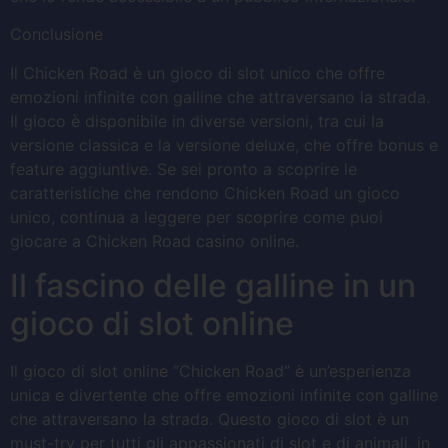
Conclusione
Il Chicken Road è un gioco di slot unico che offre
emozioni infinite con galline che attraversano la strada.
Il gioco è disponibile in diverse versioni, tra cui la
versione classica e la versione deluxe, che offre bonus e
feature aggiuntive. Se sei pronto a scoprire le
caratteristiche che rendono Chicken Road un gioco
unico, continua a leggere per scoprire come puoi
giocare a Chicken Road casino online.
Il fascino delle galline in un
gioco di slot online
Il gioco di slot online “Chicken Road” è un’esperienza
unica e divertente che offre emozioni infinite con galline
che attraversano la strada. Questo gioco di slot è un
must-try per tutti gli appassionati di slot e di animali, in