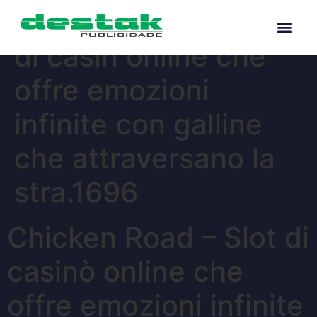
Chicken Road – Slot
di casin online che
offre emozioni
infinite con galline
che attraversano la
stra.1696
Chicken Road – Slot di
casinò online che
offre emozioni infinite