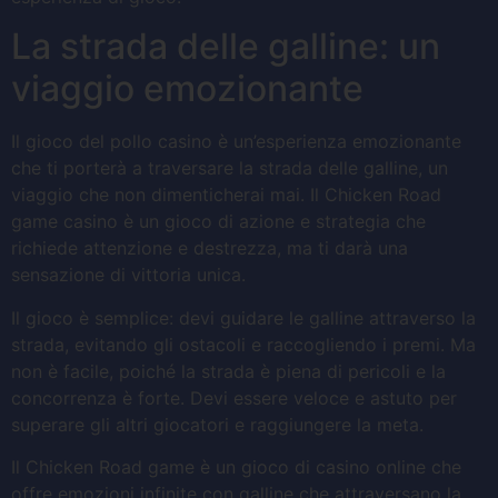
La strada delle galline: un
viaggio emozionante
Il gioco del pollo casino è un’esperienza emozionante
che ti porterà a traversare la strada delle galline, un
viaggio che non dimenticherai mai. Il Chicken Road
game casino è un gioco di azione e strategia che
richiede attenzione e destrezza, ma ti darà una
sensazione di vittoria unica.
Il gioco è semplice: devi guidare le galline attraverso la
strada, evitando gli ostacoli e raccogliendo i premi. Ma
non è facile, poiché la strada è piena di pericoli e la
concorrenza è forte. Devi essere veloce e astuto per
superare gli altri giocatori e raggiungere la meta.
Il Chicken Road game è un gioco di casino online che
offre emozioni infinite con galline che attraversano la