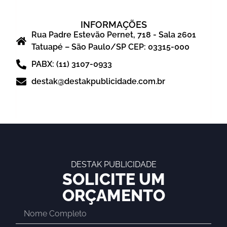
INFORMAÇÕES
Rua Padre Estevão Pernet, 718 - Sala 2601
Tatuapé – São Paulo/SP CEP: 03315-000
PABX: (11) 3107-0933
destak@destakpublicidade.com.br
DESTAK PUBLICIDADE
SOLICITE UM
ORÇAMENTO