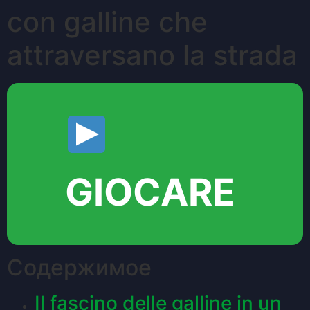
con galline che
attraversano la strada
GIOCARE
Содержимое
Il fascino delle galline in un