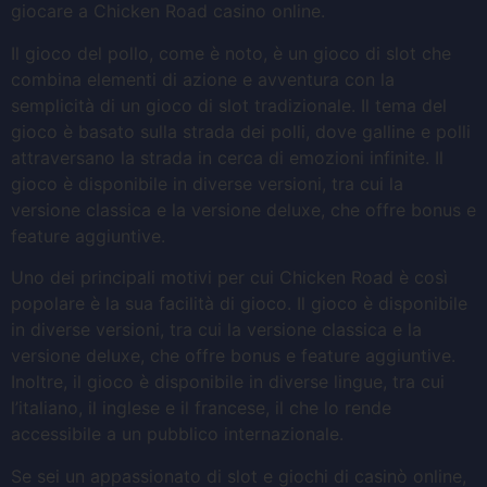
giocare a Chicken Road casino online.
Il gioco del pollo, come è noto, è un gioco di slot che
combina elementi di azione e avventura con la
semplicità di un gioco di slot tradizionale. Il tema del
gioco è basato sulla strada dei polli, dove galline e polli
attraversano la strada in cerca di emozioni infinite. Il
gioco è disponibile in diverse versioni, tra cui la
versione classica e la versione deluxe, che offre bonus e
feature aggiuntive.
Uno dei principali motivi per cui Chicken Road è così
popolare è la sua facilità di gioco. Il gioco è disponibile
in diverse versioni, tra cui la versione classica e la
versione deluxe, che offre bonus e feature aggiuntive.
Inoltre, il gioco è disponibile in diverse lingue, tra cui
l’italiano, il inglese e il francese, il che lo rende
accessibile a un pubblico internazionale.
Se sei un appassionato di slot e giochi di casinò online,