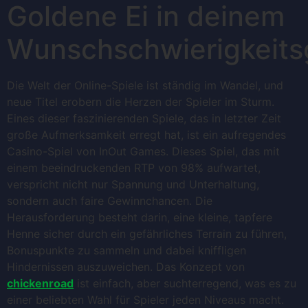
Goldene Ei in deinem
Wunschschwierigkeits
Die Welt der Online-Spiele ist ständig im Wandel, und
neue Titel erobern die Herzen der Spieler im Sturm.
Eines dieser faszinierenden Spiele, das in letzter Zeit
große Aufmerksamkeit erregt hat, ist ein aufregendes
Casino-Spiel von InOut Games. Dieses Spiel, das mit
einem beeindruckenden RTP von 98% aufwartet,
verspricht nicht nur Spannung und Unterhaltung,
sondern auch faire Gewinnchancen. Die
Herausforderung besteht darin, eine kleine, tapfere
Henne sicher durch ein gefährliches Terrain zu führen,
Bonuspunkte zu sammeln und dabei kniffligen
Hindernissen auszuweichen. Das Konzept von
chickenroad
ist einfach, aber suchterregend, was es zu
einer beliebten Wahl für Spieler jeden Niveaus macht.