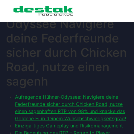
Aufregende Hühner-
Odyssee Navigiere
deine Federfreunde
sicher durch Chicken
Road, nutze einen
sagenh
Aufregende Hühner-Odyssee: Navigiere deine
Federfreunde sicher durch Chicken Road, nutze
einen sagenhaften RTP von 98% und knacke das
Goldene Ei in deinem Wunschschwierigkeitsgrad!
Einzigartiges Gameplay und Risikomanagement
Die Bedeutung des RTP – Return to Player