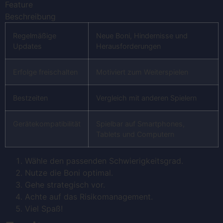
Feature
Beschreibung
Regelmäßige
Neue Boni, Hindernisse und
Updates
Herausforderungen
Erfolge freischalten
Motiviert zum Weiterspielen
Bestzeiten
Vergleich mit anderen Spielern
Gerätekompatibilität
Spielbar auf Smartphones,
Tablets und Computern
Wähle den passenden Schwierigkeitsgrad.
Nutze die Boni optimal.
Gehe strategisch vor.
Achte auf das Risikomanagement.
Viel Spaß!