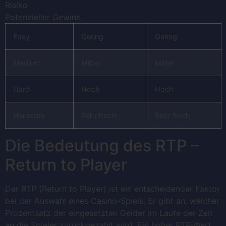
Risiko
Potenzieller Gewinn
Easy
Gering
Gering
Medium
Mittel
Mittel
Hard
Hoch
Hoch
Hardcore
Sehr hoch
Sehr hoch
Die Bedeutung des RTP –
Return to Player
Der RTP (Return to Player) ist ein entscheidender Faktor
bei der Auswahl eines Casino-Spiels. Er gibt an, welcher
Prozentsatz der eingesetzten Gelder im Laufe der Zeit
an die Spieler zurückgezahlt wird. Ein hoher RTP-Wert