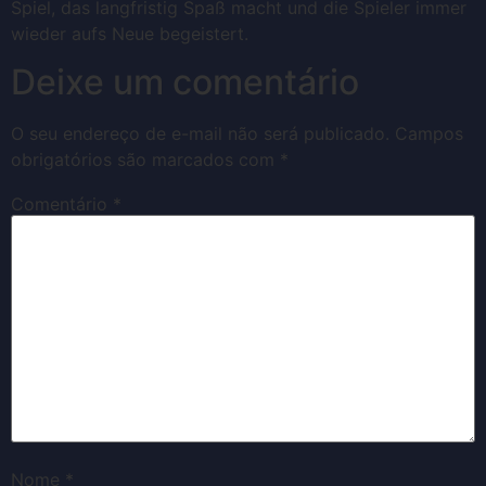
Spiel, das langfristig Spaß macht und die Spieler immer
wieder aufs Neue begeistert.
Deixe um comentário
O seu endereço de e-mail não será publicado.
Campos
obrigatórios são marcados com
*
Comentário
*
Nome
*