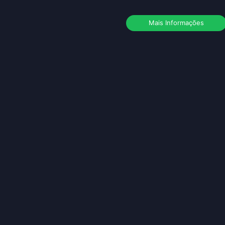
Mais Informações