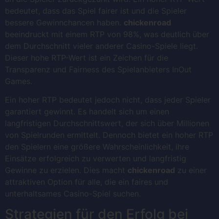
bedeutet, dass das Spiel fairer ist und die Spieler
bessere Gewinnchancen haben.
chickenroad
beeindruckt mit einem RTP von 98%, was deutlich über
dem Durchschnitt vieler anderer Casino-Spiele liegt.
Dieser hohe RTP-Wert ist ein Zeichen für die
Transparenz und Fairness des Spielanbieters InOut
Games.
Ein hoher RTP bedeutet jedoch nicht, dass jeder Spieler
garantiert gewinnt. Es handelt sich um einen
langfristigen Durchschnittswert, der sich über Millionen
von Spielrunden ermittelt. Dennoch bietet ein hoher RTP
den Spielern eine größere Wahrscheinlichkeit, ihre
Einsätze erfolgreich zu verwerten und langfristig
Gewinne zu erzielen. Dies macht
chickenroad
zu einer
attraktiven Option für alle, die ein faires und
unterhaltsames Casino-Spiel suchen.
Strategien für den Erfolg bei