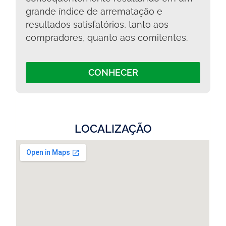
grande índice de arrematação e
resultados satisfatórios, tanto aos
compradores, quanto aos comitentes.
CONHECER
LOCALIZAÇÃO