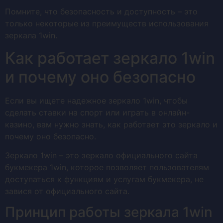
Помните, что безопасность и доступность – это
только некоторые из преимуществ использования
зеркала 1win.
Как работает зеркало 1win
и почему оно безопасно
Если вы ищете надежное зеркало 1win, чтобы
сделать ставки на спорт или играть в онлайн-
казино, вам нужно знать, как работает это зеркало и
почему оно безопасно.
Зеркало 1win – это зеркало официального сайта
букмекера 1win, которое позволяет пользователям
доступаться к функциям и услугам букмекера, не
завися от официального сайта.
Принцип работы зеркала 1win