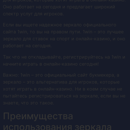
Оно работает на сегодня и предлагает широкий
спектр услуг для игроков.
Если вы ищете надежное зеркало официального
сайта 1win, то вы на правом пути. 1win – это лучшее
зеркало для ставок на спорт и онлайн-казино, и оно
работает на сегодня.
Так что не откладывайте, регистрируйтесь на 1win и
начните играть в онлайн-казино сегодня!
Важно: 1win – это официальный сайт букмекера, а
зеркало – это альтернатива для игроков, которые
хотят играть в онлайн-казино. Ни в коем случае не
пытайтесь регистрироваться на зеркале, если вы не
знаете, что это такое.
Преимущества
использования зеркала