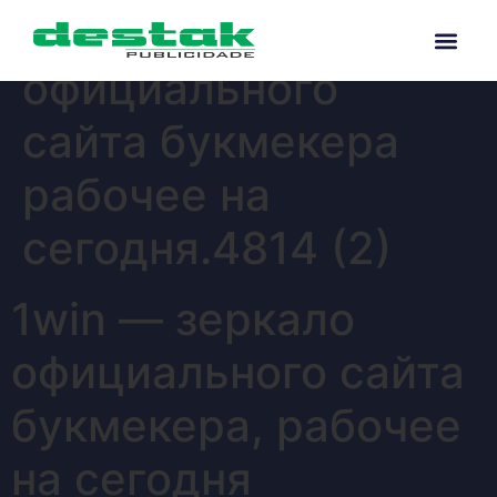
1win зеркало
официального
сайта букмекера
рабочее на
сегодня.4814 (2)
1win — зеркало
официального сайта
букмекера, рабочее
на сегодня