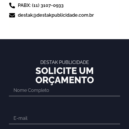
PABX: (11) 3107-0933
destak@destakpublicidade.com.br
DESTAK PUBLICIDADE
SOLICITE UM
ORÇAMENTO