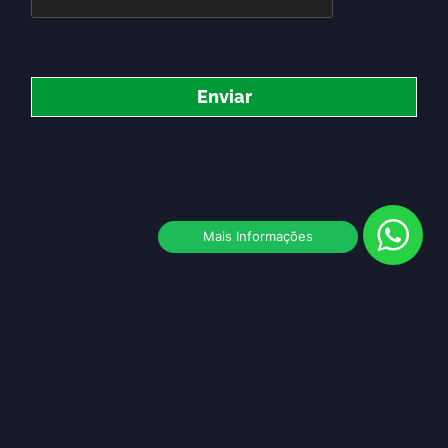
Enviar
Mais Informações