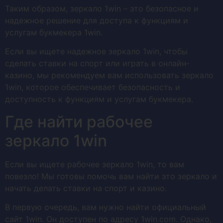
Таким образом, зеркало 1win – это безопасное и
надежное решение для доступа к функциям и
услугам букмекера 1win.
Если вы ищете надежное зеркало 1win, чтобы
сделать ставки на спорт или играть в онлайн-
казино, мы рекомендуем вам использовать зеркало
1win, которое обеспечивает безопасность и
доступность к функциям и услугам букмекера.
Где найти рабочее
зеркало 1win
Если вы ищете рабочее зеркало 1win, то вам
повезло! Мы готовы помочь вам найти это зеркало и
начать делать ставки на спорт и казино.
В первую очередь, вам нужно найти официальный
сайт 1win. Он доступен по адресу 1win.com. Однако,