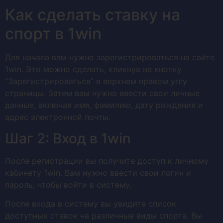
Как сделать ставку на
спорт в 1win
Для начала вам нужно зарегистрироваться на сайте
1win. Это можно сделать, кликнув на кнопку
“Зарегистрироваться” в верхнем правом углу
страницы. Затем вам нужно ввести свои личные
данные, включая имя, фамилию, дату рождения и
адрес электронной почты.
Шаг 2: Вход в 1win
После регистрации вы получите доступ к личному
кабинету 1win. Вам нужно ввести свои логин и
пароль, чтобы войти в систему.
После входа в систему вы увидите список
доступных ставок на различные виды спорта. Вы