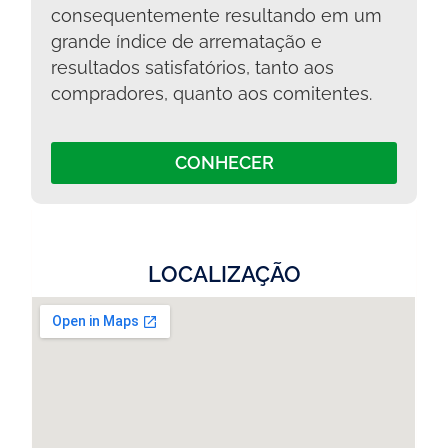
consequentemente resultando em um
grande índice de arrematação e
resultados satisfatórios, tanto aos
compradores, quanto aos comitentes.
CONHECER
LOCALIZAÇÃO