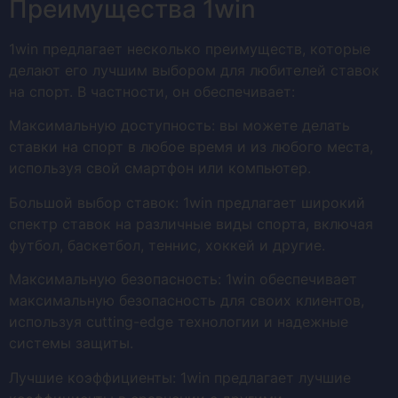
Преимущества 1win
1win предлагает несколько преимуществ, которые
делают его лучшим выбором для любителей ставок
на спорт. В частности, он обеспечивает:
Максимальную доступность: вы можете делать
ставки на спорт в любое время и из любого места,
используя свой смартфон или компьютер.
Большой выбор ставок: 1win предлагает широкий
спектр ставок на различные виды спорта, включая
футбол, баскетбол, теннис, хоккей и другие.
Максимальную безопасность: 1win обеспечивает
максимальную безопасность для своих клиентов,
используя cutting-edge технологии и надежные
системы защиты.
Лучшие коэффициенты: 1win предлагает лучшие