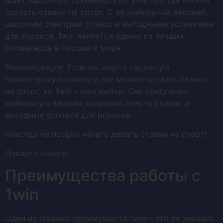
ищет надежную букмекерскую контору, где можно
сделать ставки на спорт. С ее мобильной версией,
широким спектром ставок и выгодными условиями
для игроков, 1win является одним из лучших
букмекеров в России и мире.
Рекомендация: Если вы ищете надежную
букмекерскую контору, где можно сделать ставки
на спорт, то 1win – ваш выбор. Она предлагает
мобильную версию, широкий спектр ставок и
выгодные условия для игроков.
Никогда не поздно начать делать ставки на спорт!
Давайте начать!
Преимущества работы с
1win
Один из главных преимуществ 1win – это ее зеркало.