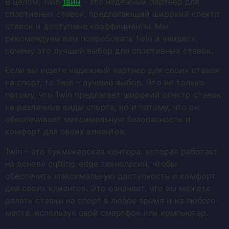
В целом, 1win
1вин
– это надежный партнер для
спортивных ставок, предлагающий широкий спектр
ставок и доступные коэффициенты. Мы
рекомендуем вам попробовать 1win и увидеть,
почему это лучший выбор для спортивных ставок.
Если вы ищете надежный партнер для своих ставок
на спорт, то 1win – лучший выбор. Это не только
потому, что 1win предлагает широкий спектр ставок
на различные виды спорта, но и потому, что он
обеспечивает максимальную безопасность и
комфорт для своих клиентов.
1win – это букмекерская контора, которая работает
на основе cutting-edge технологий, чтобы
обеспечить максимальную доступность и комфорт
для своих клиентов. Это означает, что вы можете
делать ставки на спорт в любое время и из любого
места, используя свой смартфон или компьютер.