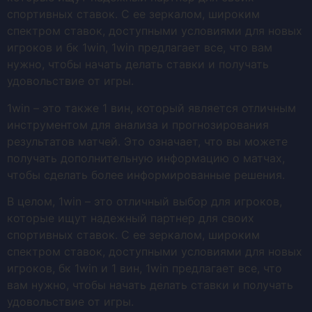
спортивных ставок. С ее зеркалом, широким
спектром ставок, доступными условиями для новых
игроков и бк 1win, 1win предлагает все, что вам
нужно, чтобы начать делать ставки и получать
удовольствие от игры.
1win – это также 1 вин, который является отличным
инструментом для анализа и прогнозирования
результатов матчей. Это означает, что вы можете
получать дополнительную информацию о матчах,
чтобы сделать более информированные решения.
В целом, 1win – это отличный выбор для игроков,
которые ищут надежный партнер для своих
спортивных ставок. С ее зеркалом, широким
спектром ставок, доступными условиями для новых
игроков, бк 1win и 1 вин, 1win предлагает все, что
вам нужно, чтобы начать делать ставки и получать
удовольствие от игры.