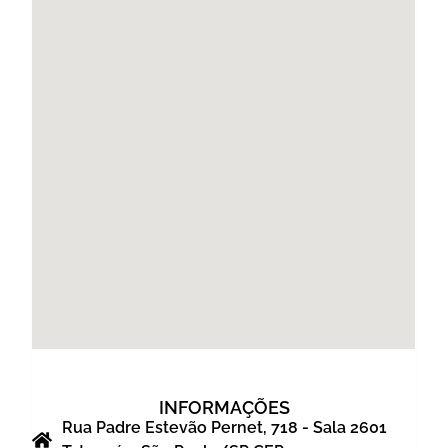
INFORMAÇÕES
Rua Padre Estevão Pernet, 718 - Sala 2601