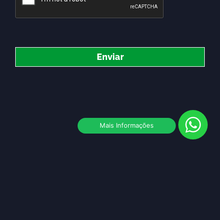
Enviar
Mais Informações