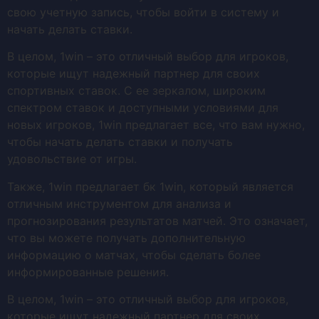
свою учетную запись, чтобы войти в систему и
начать делать ставки.
В целом, 1win – это отличный выбор для игроков,
которые ищут надежный партнер для своих
спортивных ставок. С ее зеркалом, широким
спектром ставок и доступными условиями для
новых игроков, 1win предлагает все, что вам нужно,
чтобы начать делать ставки и получать
удовольствие от игры.
Также, 1win предлагает бк 1win, который является
отличным инструментом для анализа и
прогнозирования результатов матчей. Это означает,
что вы можете получать дополнительную
информацию о матчах, чтобы сделать более
информированные решения.
В целом, 1win – это отличный выбор для игроков,
которые ищут надежный партнер для своих