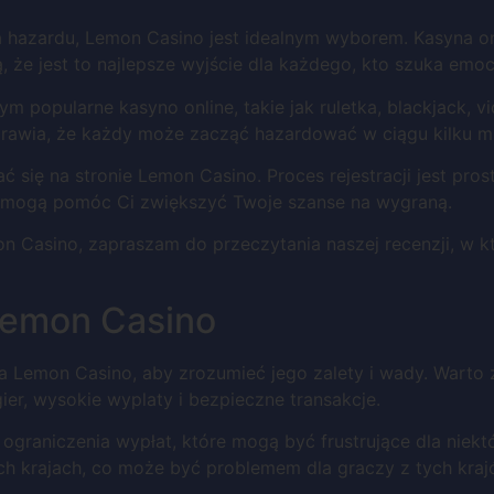
 hazardu, Lemon Casino jest idealnym wyborem. Kasyna onl
ją, że jest to najlepsze wyjście dla każdego, kto szuka em
m popularne kasyno online, takie jak ruletka, blackjack, v
prawia, że każdy może zacząć hazardować w ciągu kilku mi
się na stronie Lemon Casino. Proces rejestracji jest prost
re mogą pomóc Ci zwiększyć Twoje szanse na wygraną.
n Casino, zapraszam do przeczytania naszej recenzji, w 
Lemon Casino
a Lemon Casino, aby zrozumieć jego zalety i wady. Warto
gier, wysokie wyplaty i bezpieczne transakcje.
ograniczenia wypłat, które mogą być frustrujące dla nie
ych krajach, co może być problemem dla graczy z tych kraj