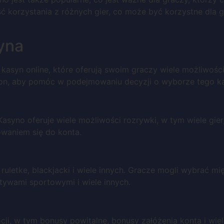
 korzystania z różnych gier, co może być korzystne dla gr
yna
kasyn online, które oferują swoim graczy wiele możliwości 
on, aby pomóc w podejmowaniu decyzji o wyborze tego k
asyno oferuje wiele możliwości rozrywki, w tym wiele gier
waniem się do konta.
, ruletke, blackjacki i wiele innych. Gracze mogli wybrać 
tywami sportowymi i wiele innych.
ji, w tym bonusy powitalne, bonusy załóżenia konta i wiel