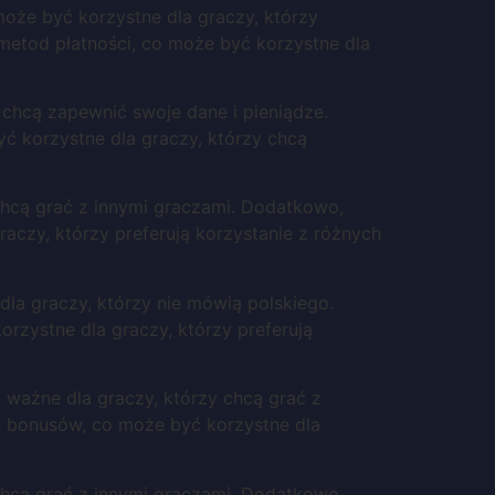
może być korzystne dla graczy, którzy
etod płatności, co może być korzystne dla
 chcą zapewnić swoje dane i pieniądze.
 korzystne dla graczy, którzy chcą
chcą grać z innymi graczami. Dodatkowo,
aczy, którzy preferują korzystanie z różnych
la graczy, którzy nie mówią polskiego.
rzystne dla graczy, którzy preferują
ważne dla graczy, którzy chcą grać z
h bonusów, co może być korzystne dla
chcą grać z innymi graczami. Dodatkowo,