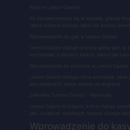
Witaj w Lemon Casino!
Po zarejestrowaniu się w kasynie, gracze mogą
także różne promocje, takie jak bonusy powi
Wprowadzenie do gier w Lemon Casino
Lemon Casino oferuje szeroką gamę gier, w ty
korzystając z różnych funkcji, takich jak kasy
Wprowadzenie do promocji w Lemon Casino
Lemon Casino oferuje różne promocje, takie 
aby zwiększyć swoje szanse na wygraną.
Zakładka “Lemon Casino” – Recenzja
Lemon Casino to kasyno, które oferuje szer
jak i urządzeń mobilnych. Kasyno oferuje tak
Wprowadzenie do kas