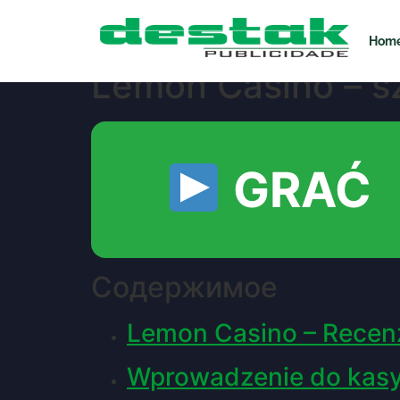
Lemon Casino – 
Hom
Lemon Casino – s
GRAĆ
Содержимое
Lemon Casino – Recen
Wprowadzenie do kas