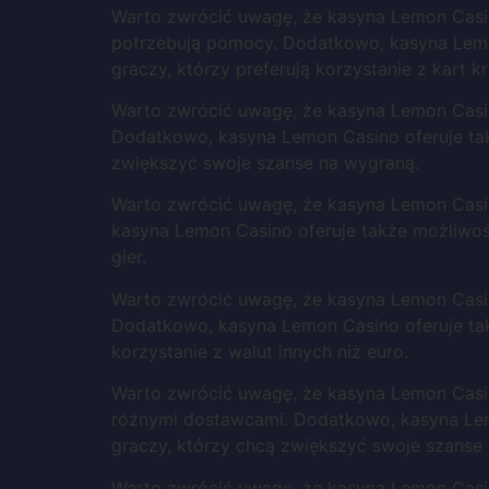
Warto zwrócić uwagę, że kasyna Lemon Casino 
potrzebują pomocy. Dodatkowo, kasyna Lemon
graczy, którzy preferują korzystanie z kart 
Warto zwrócić uwagę, że kasyna Lemon Casino
Dodatkowo, kasyna Lemon Casino oferuje tak
zwiększyć swoje szanse na wygraną.
Warto zwrócić uwagę, że kasyna Lemon Casino
kasyna Lemon Casino oferuje także możliwość
gier.
Warto zwrócić uwagę, że kasyna Lemon Casino
Dodatkowo, kasyna Lemon Casino oferuje takż
korzystanie z walut innych niż euro.
Warto zwrócić uwagę, że kasyna Lemon Casin
różnymi dostawcami. Dodatkowo, kasyna Lem
graczy, którzy chcą zwiększyć swoje szanse
Warto zwrócić uwagę, że kasyna Lemon Casino