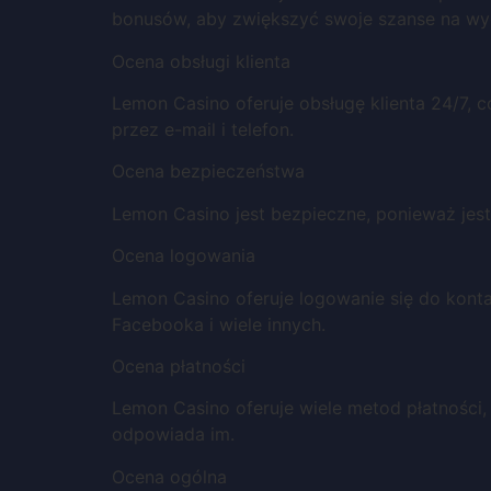
bonusów, aby zwiększyć swoje szanse na wy
Ocena obsługi klienta
Lemon Casino oferuje obsługę klienta 24/7, 
przez e-mail i telefon.
Ocena bezpieczeństwa
Lemon Casino jest bezpieczne, ponieważ jes
Ocena logowania
Lemon Casino oferuje logowanie się do kont
Facebooka i wiele innych.
Ocena płatności
Lemon Casino oferuje wiele metod płatności, 
odpowiada im.
Ocena ogólna