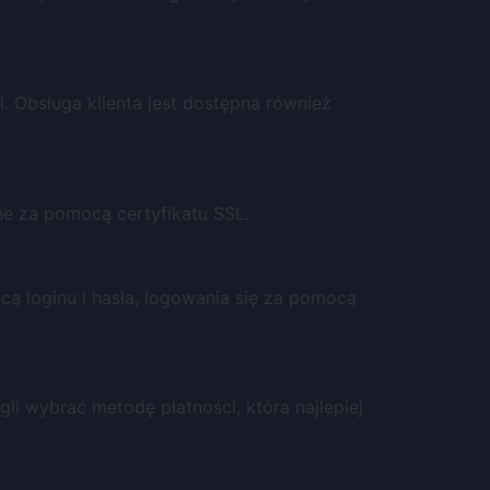
. Obsługa klienta jest dostępna również
ne za pomocą certyfikatu SSL.
ą loginu i hasła, logowania się za pomocą
li wybrać metodę płatności, która najlepiej