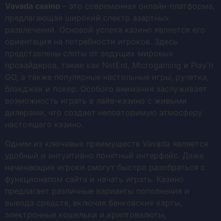
Vavada casino
– это современная онлайн-платформа,
предлагающая широкий спектр азартных
развлечений. Основой успеха казино является его
ориентация на потребности игроков. Здесь
представлены слоты от ведущих мировых
провайдеров, такие как NetEnt, Microgaming и Play’n
GO, а также популярные настольные игры, рулетка,
блэкджек и покер. Особого внимания заслуживает
возможность играть в лайв-казино с живыми
дилерами, что создает неповторимую атмосферу
настоящего казино.
Одним из ключевых преимуществ Vavada является
удобный и интуитивно понятный интерфейс. Даже
начинающие игроки смогут быстро разобраться с
функционалом сайта и начать играть. Казино
предлагает различные варианты пополнения и
вывода средств, включая банковские карты,
электронные кошельки и криптовалюты,