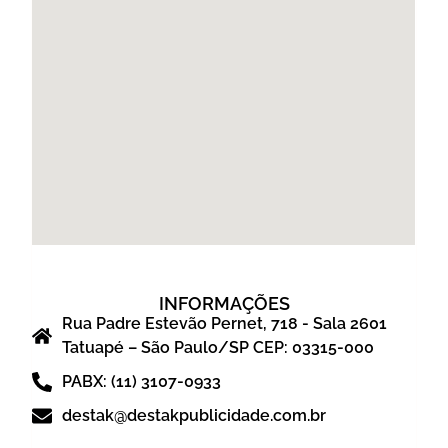
INFORMAÇÕES
Rua Padre Estevão Pernet, 718 - Sala 2601
Tatuapé – São Paulo/SP CEP: 03315-000
PABX: (11) 3107-0933
destak@destakpublicidade.com.br