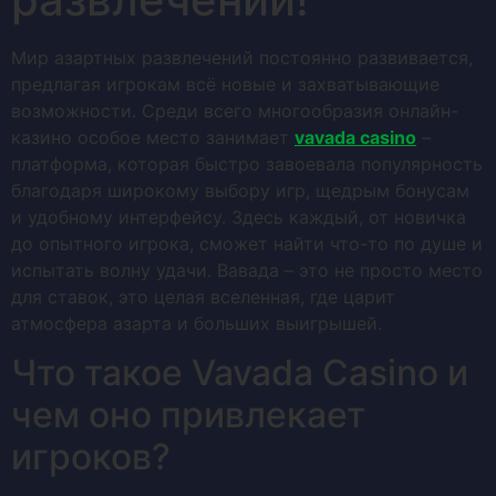
Мир азартных развлечений постоянно развивается,
предлагая игрокам всё новые и захватывающие
возможности. Среди всего многообразия онлайн-
казино особое место занимает
vavada casino
–
платформа, которая быстро завоевала популярность
благодаря широкому выбору игр, щедрым бонусам
и удобному интерфейсу. Здесь каждый, от новичка
до опытного игрока, сможет найти что-то по душе и
испытать волну удачи. Вавада – это не просто место
для ставок, это целая вселенная, где царит
атмосфера азарта и больших выигрышей.
Что такое Vavada Casino и
чем оно привлекает
игроков?