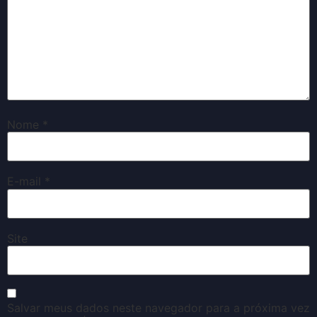
Nome
*
E-mail
*
Site
Salvar meus dados neste navegador para a próxima vez