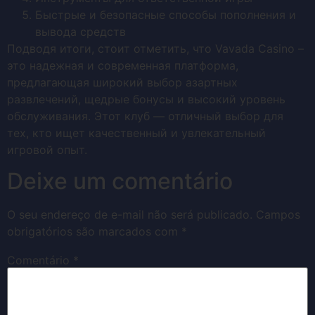
Быстрые и безопасные способы пополнения и
вывода средств
Подводя итоги, стоит отметить, что Vavada Casino –
это надежная и современная платформа,
предлагающая широкий выбор азартных
развлечений, щедрые бонусы и высокий уровень
обслуживания. Этот клуб — отличный выбор для
тех, кто ищет качественный и увлекательный
игровой опыт.
Deixe um comentário
O seu endereço de e-mail não será publicado.
Campos
obrigatórios são marcados com
*
Comentário
*