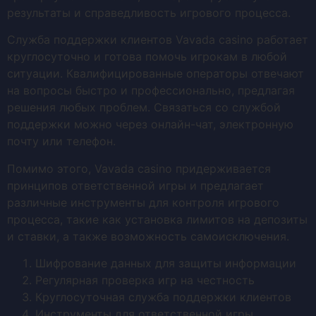
результаты и справедливость игрового процесса.
Служба поддержки клиентов Vavada casino работает
круглосуточно и готова помочь игрокам в любой
ситуации. Квалифицированные операторы отвечают
на вопросы быстро и профессионально, предлагая
решения любых проблем. Связаться со службой
поддержки можно через онлайн-чат, электронную
почту или телефон.
Помимо этого, Vavada casino придерживается
принципов ответственной игры и предлагает
различные инструменты для контроля игрового
процесса, такие как установка лимитов на депозиты
и ставки, а также возможность самоисключения.
Шифрование данных для защиты информации
Регулярная проверка игр на честность
Круглосуточная служба поддержки клиентов
Инструменты для ответственной игры