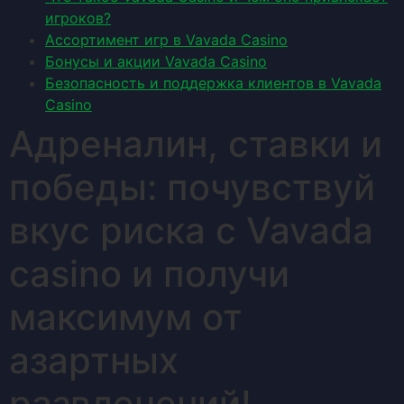
игроков?
Ассортимент игр в Vavada Casino
Бонусы и акции Vavada Casino
Безопасность и поддержка клиентов в Vavada
Casino
Адреналин, ставки и
победы: почувствуй
вкус риска с Vavada
casino и получи
максимум от
азартных
развлечений!