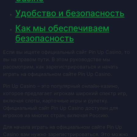
Удобство и безопасность
Как мы обеспечиваем
безопасность
Если вы ищете официальный сайт Pin Up Casino, то
вы на правом пути. В этом руководстве мы
рассмотрим, как зарегистрироваться и начать
играть на официальном сайте Pin Up Casino.
Pin Up Casino – это популярный онлайн-казино,
которое предлагает игрокам широкий спектр игр,
включая слоты, карточные игры и рулетку.
Официальный сайт Pin Up Casino доступен для
игроков из многих стран, включая Россию.
Для начала играть на официальном сайте Pin Up
Casino вам нужно зарегистрироваться. Это можно