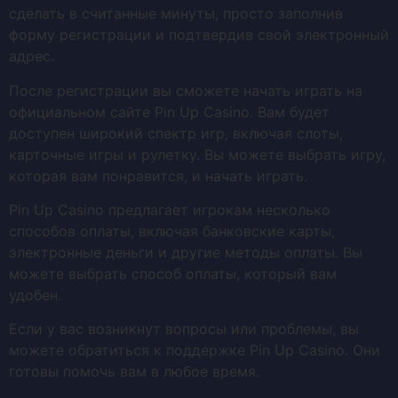
сделать в считанные минуты, просто заполнив
форму регистрации и подтвердив свой электронный
адрес.
После регистрации вы сможете начать играть на
официальном сайте Pin Up Casino. Вам будет
доступен широкий спектр игр, включая слоты,
карточные игры и рулетку. Вы можете выбрать игру,
которая вам понравится, и начать играть.
Pin Up Casino предлагает игрокам несколько
способов оплаты, включая банковские карты,
электронные деньги и другие методы оплаты. Вы
можете выбрать способ оплаты, который вам
удобен.
Если у вас возникнут вопросы или проблемы, вы
можете обратиться к поддержке Pin Up Casino. Они
готовы помочь вам в любое время.