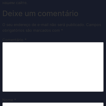
нашем сайте.
Deixe um comentário
O seu endereço de e-mail não será publicado.
Campos
obrigatórios são marcados com
*
Comentário
*
Nome
*