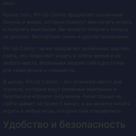
евро.
Кроме того, Pin Up Casino предлагает различные
бонусы и акции, которые помогут вам начать играть
и получать выигрыши. Вы можете получать бонусы
на депозит, бесплатные спины и другие привилегии.
Pin Up Casino также предлагает мобильную версию
сайта, что позволяет играть в любое время и из
любого места. Мобильная версия сайта доступна
для смартфонов и планшетов.
В целом, Pin Up Casino – это отличное место для
игроков, которые ищут реальные выигрыши и
безопасное игровое окружение. Регистрация на
сайте займет не более 5 минут, и вы можете начать
играть в любые игры, которые вам понравились.
Удобство и безопасность