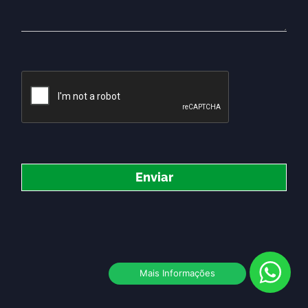
Enviar
Mais Informações