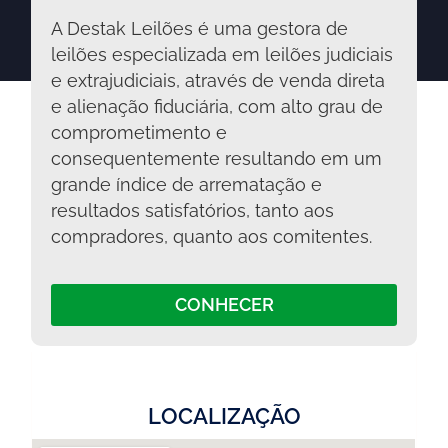
A Destak Leilões é uma gestora de
leilões especializada em leilões judiciais
e extrajudiciais, através de venda direta
e alienação fiduciária, com alto grau de
comprometimento e
consequentemente resultando em um
grande índice de arrematação e
resultados satisfatórios, tanto aos
compradores, quanto aos comitentes.
CONHECER
LOCALIZAÇÃO