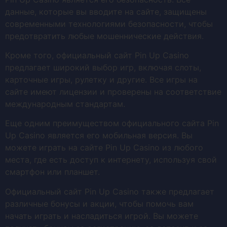
данные, которые вы вводите на сайте, защищены
современными технологиями безопасности, чтобы
предотвратить любые мошеннические действия.
Кроме того, официальный сайт Pin Up Casino
предлагает широкий выбор игр, включая слоты,
карточные игры, рулетку и другие. Все игры на
сайте имеют лицензии и проверены на соответствие
международным стандартам.
Еще одним преимуществом официального сайта Pin
Up Casino является его мобильная версия. Вы
можете играть на сайте Pin Up Casino из любого
места, где есть доступ к интернету, используя свой
смартфон или планшет.
Официальный сайт Pin Up Casino также предлагает
различные бонусы и акции, чтобы помочь вам
начать играть и насладиться игрой. Вы можете