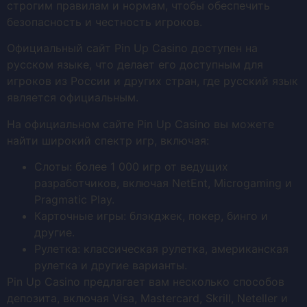
строгим правилам и нормам, чтобы обеспечить
безопасность и честность игроков.
Официальный сайт Pin Up Casino доступен на
русском языке, что делает его доступным для
игроков из России и других стран, где русский язык
является официальным.
На официальном сайте Pin Up Casino вы можете
найти широкий спектр игр, включая:
Слоты: более 1 000 игр от ведущих
разработчиков, включая NetEnt, Microgaming и
Pragmatic Play.
Карточные игры: блэкджек, покер, бинго и
другие.
Рулетка: классическая рулетка, американская
рулетка и другие варианты.
Pin Up Casino предлагает вам несколько способов
депозита, включая Visa, Mastercard, Skrill, Neteller и