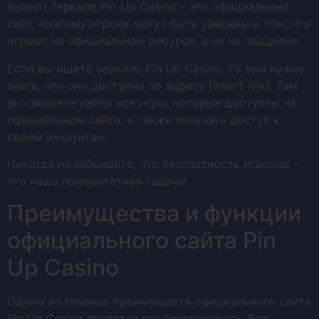
Важно! Зеркало Pin Up Casino – это официальный
сайт, поэтому игроки могут быть уверены в том, что
играют на официальном ресурсе, а не на подделке.
Если вы ищете зеркало Pin Up Casino, то вам нужно
знать, что оно доступно по адресу [insert link]. Там
вы сможете найти все игры, которые доступны на
официальном сайте, а также получать доступ к
своим аккаунтам.
Никогда не забывайте, что безопасность игроков –
это наша приоритетная задача!
Преимущества и функции
официального сайта Pin
Up Casino
Одним из главных преимуществ официального сайта
Pin Up Casino является его безопасность. Все