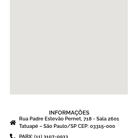
INFORMAÇÕES
Rua Padre Estevão Pernet, 718 - Sala 2601
Tatuapé – São Paulo/SP CEP: 03315-000
PABX: (11) 3107-0933