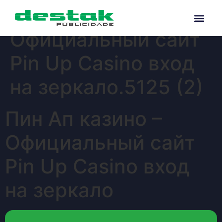
казино –
Официальный сайт
Pin Up Casino вход
на зеркало.5125 (2)
Пин Ап казино –
Официальный сайт
Pin Up Casino вход
на зеркало