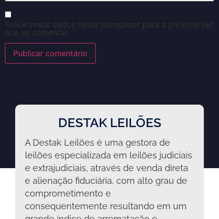
Salvar meus dados neste navegador para a próxima vez
que eu comentar.
DESTAK LEILÕES
A Destak Leilões é uma gestora de
leilões especializada em leilões judiciais
e extrajudiciais, através de venda direta
e alienação fiduciária, com alto grau de
comprometimento e
consequentemente resultando em um
grande índice de arrematação e