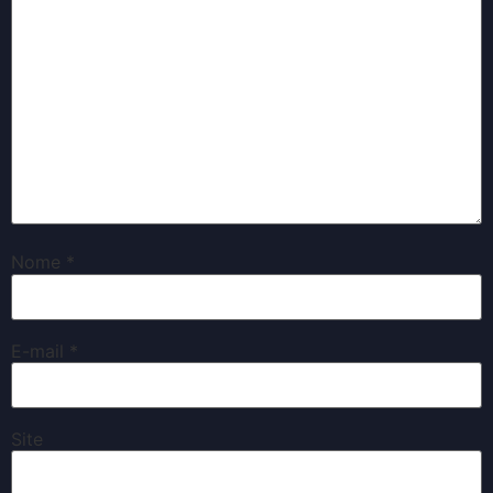
Nome
*
E-mail
*
Site