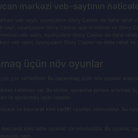
can mərkəzi veb-saytının nəticələ
kəzi veb-saytı, oyunçuların Glory Casino-da daha rahat v
eb-sayt, oyunçuların Glory Casino-apk-ni indirən və Glory C
 mərkəzi veb-saytı, oyunçuların Glory Casino-da daha rahat 
kəzi veb-saytı, oyunçuların Glory Casino-da daha rahat və
nmaq üçün növ oyunlar
ox çox sərhədlidir. Bu qazanmaq üçün növ oyunlar arasın
gānları kataloqu var. Bu slotlar, qazanma şansını artırmaq ü
arı ilə qazanmaq üçün idealdir.
ckjack və baccarat kimi kar牌t oyunları mövcuddur. Bu oyunla
ə baccarat kimi table oyunları da mövcuddur. Bu oyunlar, q
eneyimi verir.