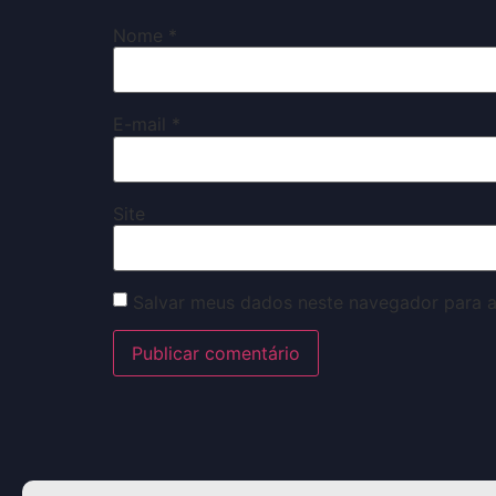
Nome
*
E-mail
*
Site
Salvar meus dados neste navegador para a