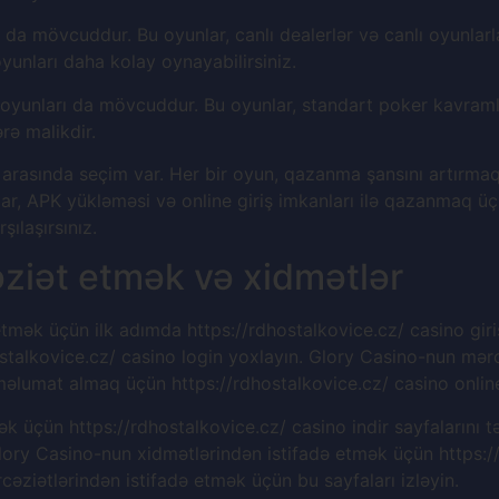
r da mövcuddur. Bu oyunlar, canlı dealerlər və canlı oyunla
yunları daha kolay oynayabilirsiniz.
oyunları da mövcuddur. Bu oyunlar, standart poker kavraml
rə malikdir.
sında seçim var. Her bir oyun, qazanma şansını artırmaq üçü
slar, APK yükləməsi və online giriş imkanları ilə qazanmaq ü
ılaşırsınız.
ziət etmək və xidmətlər
tmək üçün ilk adımda https://rdhostalkovice.cz/ casino giri
stalkovice.cz/ casino login yoxlayın. Glory Casino-nun mərc
umat almaq üçün https://rdhostalkovice.cz/ casino online s
ək üçün https://rdhostalkovice.cz/ casino indir sayfalarını
Glory Casino-nun xidmətlərindən istifadə etmək üçün https:/
əziətlərindən istifadə etmək üçün bu sayfaları izləyin.