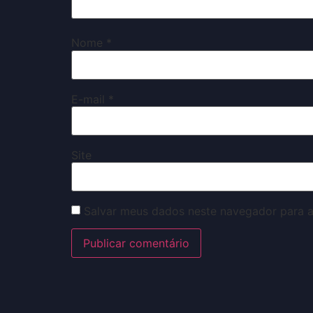
Nome
*
E-mail
*
Site
Salvar meus dados neste navegador para a