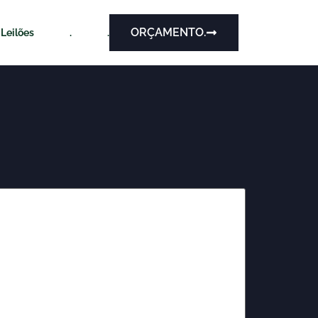
ORÇAMENTO.
Leilões
.
.