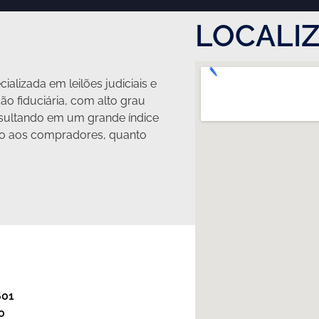
LOCALI
ializada em leilões judiciais e
ção fiduciária, com alto grau
ultando em um grande índice
nto aos compradores, quanto
601
0