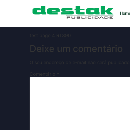
MP227gRT
Hom
test page 4 RT890
Deixe um comentário
O seu endereço de e-mail não será publicado
Comentário
*