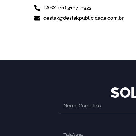
PABX: (11) 3107-0933
destak@destakpublicidade.com.br
SO