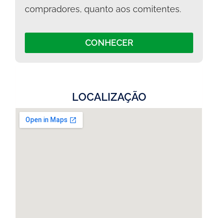
compradores, quanto aos comitentes.
CONHECER
LOCALIZAÇÃO