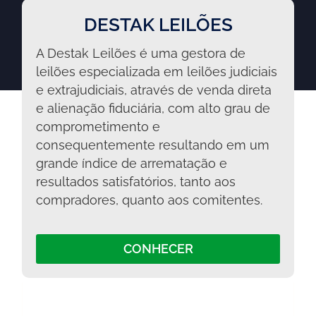
DESTAK LEILÕES
A Destak Leilões é uma gestora de
leilões especializada em leilões judiciais
e extrajudiciais, através de venda direta
e alienação fiduciária, com alto grau de
comprometimento e
consequentemente resultando em um
grande índice de arrematação e
resultados satisfatórios, tanto aos
compradores, quanto aos comitentes.
CONHECER