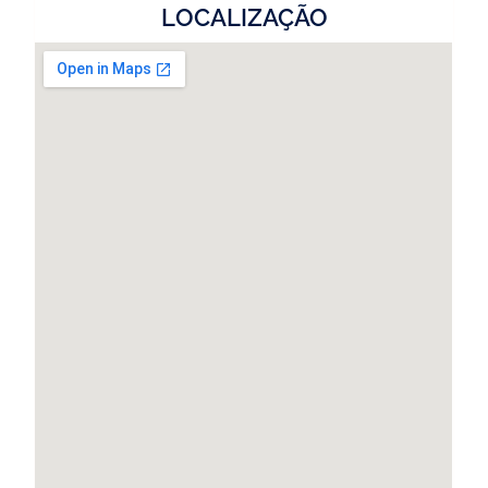
LOCALIZAÇÃO