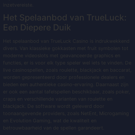
inzetvereiste.
Het Spelaanbod van TrueLuck:
Een Diepere Duik
Het spelaanbod van TrueLuck Casino is indrukwekkend
divers. Van klassieke gokkasten met fruit symbolen tot
moderne videoslots met geavanceerde graphics en
functies, er is voor elk type speler wel iets te vinden. De
live casinospellen, zoals roulette, blackjack en baccarat,
worden gepresenteerd door professionele dealers en
bieden een authentieke casino-ervaring. Daarnaast zijn
er ook een aantal tafelspellen beschikbaar, zoals poker,
craps en verschillende varianten van roulette en
blackjack. De software wordt geleverd door
toonaangevende providers, zoals NetEnt, Microgaming
en Evolution Gaming, wat de kwaliteit en
betrouwbaarheid van de spellen garandeert.