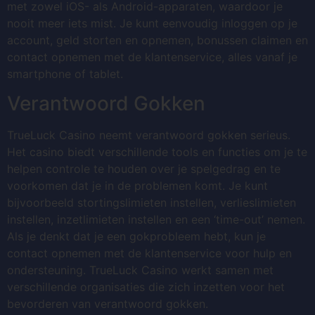
met zowel iOS- als Android-apparaten, waardoor je
nooit meer iets mist. Je kunt eenvoudig inloggen op je
account, geld storten en opnemen, bonussen claimen en
contact opnemen met de klantenservice, alles vanaf je
smartphone of tablet.
Verantwoord Gokken
TrueLuck Casino neemt verantwoord gokken serieus.
Het casino biedt verschillende tools en functies om je te
helpen controle te houden over je spelgedrag en te
voorkomen dat je in de problemen komt. Je kunt
bijvoorbeeld stortingslimieten instellen, verlieslimieten
instellen, inzetlimieten instellen en een ‘time-out’ nemen.
Als je denkt dat je een gokprobleem hebt, kun je
contact opnemen met de klantenservice voor hulp en
ondersteuning. TrueLuck Casino werkt samen met
verschillende organisaties die zich inzetten voor het
bevorderen van verantwoord gokken.