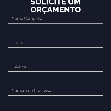
SOLICITE UM
ORÇAMENTO