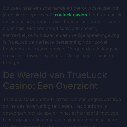
Op zoek naar een spannende en betrouwbare plek om
je geluk te beproeven?
trueluck casino
biedt een unieke
online casino-ervaring, direct vanuit het comfort van je
eigen huis. Met een breed scala aan spellen,
aantrekkelijke bonussen en een veilige speelomgeving,
is TrueLuck de perfecte bestemming voor zowel
beginners als ervaren spelers. Vergeet de alledaagsheid
en laat de opwinding van Las Vegas naar je scherm
brengen.
De Wereld van TrueLuck
Casino: Een Overzicht
TrueLuck Casino streeft ernaar om een ongeëvenaarde
online casino-ervaring te bieden. Het platform is
ontworpen met de speler in het achterhoofd, met een
focus op gebruiksgemak, eerlijkheid en transparantie.
Van klassieke gokkasten tot spannende live