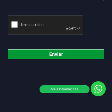
Enviar
Mais Informações