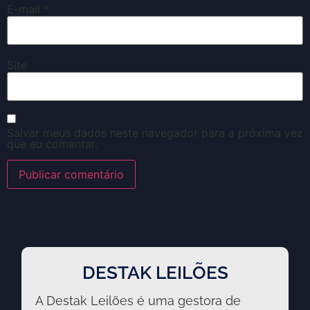
E-mail
*
Site
Salvar meus dados neste navegador para a próxima vez
que eu comentar.
DESTAK LEILÕES
A Destak Leilões é uma gestora de