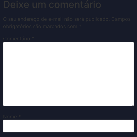
Deixe um comentário
O seu endereço de e-mail não será publicado.
Campos
obrigatórios são marcados com
*
Comentário
*
Nome
*