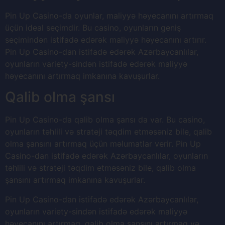
Pin Up Casino-da oyunlar, maliyyə həyecanını artırmaq
üçün ideal seçimdir. Bu casino, oyunların geniş
seçimindən istifadə edərək maliyyə həyecanını artırır.
Pin Up Casino-dan istifadə edərək Azərbaycanlılar,
oyunların variety-sindən istifadə edərək maliyyə
həyecanını artırmaq imkanına kavuşurlar.
Qalib olma şansı
Pin Up Casino-da qalib olma şansı da var. Bu casino,
oyunların təhlili və strateji təqdim etməsəniz bile, qalib
olma şansını artırmaq üçün məlumatlar verir. Pin Up
Casino-dan istifadə edərək Azərbaycanlılar, oyunların
təhlili və strateji təqdim etməsəniz bile, qalib olma
şansını artırmaq imkanına kavuşurlar.
Pin Up Casino-dan istifadə edərək Azərbaycanlılar,
oyunların variety-sindən istifadə edərək maliyyə
həyecanını artırmaq, qalib olma şansını artırmaq və