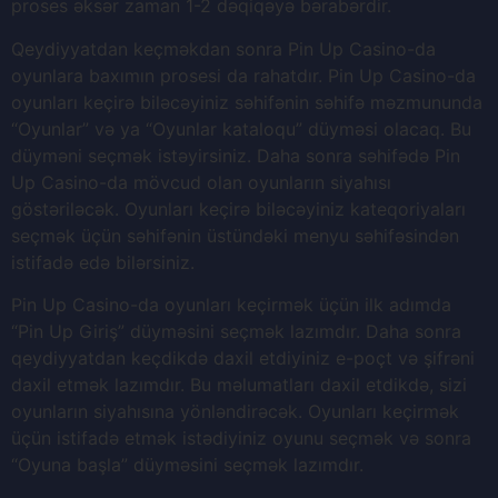
proses əksər zaman 1-2 dəqiqəyə bərabərdir.
Qeydiyyatdan keçməkdan sonra Pin Up Casino-da
oyunlara baxımın prosesi da rahatdır. Pin Up Casino-da
oyunları keçirə biləcəyiniz səhifənin səhifə məzmununda
“Oyunlar” və ya “Oyunlar kataloqu” düyməsi olacaq. Bu
düyməni seçmək istəyirsiniz. Daha sonra səhifədə Pin
Up Casino-da mövcud olan oyunların siyahısı
göstəriləcək. Oyunları keçirə biləcəyiniz kateqoriyaları
seçmək üçün səhifənin üstündəki menyu səhifəsindən
istifadə edə bilərsiniz.
Pin Up Casino-da oyunları keçirmək üçün ilk adımda
“Pin Up Giriş” düyməsini seçmək lazımdır. Daha sonra
qeydiyyatdan keçdikdə daxil etdiyiniz e-poçt və şifrəni
daxil etmək lazımdır. Bu məlumatları daxil etdikdə, sizi
oyunların siyahısına yönləndirəcək. Oyunları keçirmək
üçün istifadə etmək istədiyiniz oyunu seçmək və sonra
“Oyuna başla” düyməsini seçmək lazımdır.