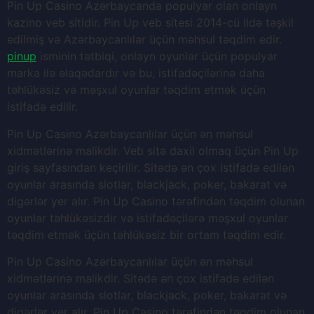
Pin Up Casino Azərbaycanda populyar olan onlayn
kazino veb sitidir. Pin Up veb sitesi 2014-cü ildə təşkil
edilmiş və Azərbaycanlılar üçün məhsul təqdim edir.
pinup
isminin tətbiqi, onlayn oyunlar üçün populyar
marka ilə əlaqədardır və bu, istifadəçilərinə daha
təhlükəsiz və məşxul oyunlar təqdim etmək üçün
istifadə edilir.
Pin Up Casino Azərbaycanlılar üçün ən məhsul
xidmətlərinə malikdir. Veb sitə daxil olmaq üçün Pin Up
giriş sayfasından keçirilir. Sitədə ən çox istifadə edilən
oyunlar arasında slotlar, blackjack, poker, bakarat və
digərlər yer alır. Pin Up Casino tərəfindən təqdim olunan
oyunlar təhlükəsizdir və istifadəçilərə məşxul oyunlar
təqdim etmək üçün təhlükəsiz bir ortam təqdim edir.
Pin Up Casino Azərbaycanlılar üçün ən məhsul
xidmətlərinə malikdir. Sitədə ən çox istifadə edilən
oyunlar arasında slotlar, blackjack, poker, bakarat və
digərlər yer alır. Pin Up Casino tərəfindən təqdim olunan