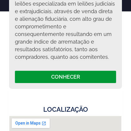
leilões especializada em leilões judiciais
e extrajudiciais, através de venda direta
e alienação fiduciária, com alto grau de
comprometimento e
consequentemente resultando em um
grande índice de arrematação e
resultados satisfatórios, tanto aos
compradores, quanto aos comitentes.
CONHECER
LOCALIZAÇÃO