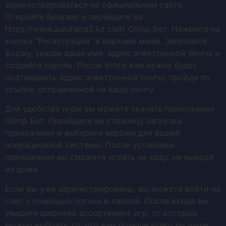
зарегистрироваться на официальном сайте.
Откройте браузер и перейдите на
https://www.auruhana2.kz сайт Olimp Бет. Нажмите на
кнопку “Регистрация” в верхнем меню. Заполните
форму, указав ваше имя, адрес электронной почты и
создайте пароль. После этого вам нужно будет
подтвердить адрес электронной почты, пройдя по
ссылке, отправленной на вашу почту.
Для удобства игры вы можете скачать приложение
Olimp Бет. Перейдите на страницу загрузки
приложения и выберите версию для вашей
операционной системы. После установки
приложения вы сможете играть на ходу, не выходя
из дома.
Если вы уже зарегистрированы, вы можете войти на
сайт с помощью логина и пароля. После входа вы
увидите широкий ассортимент игр, от которых
можно выбрать то, что вам больше всего по душе.