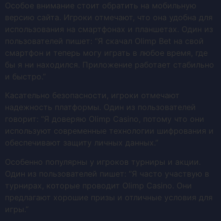
Особое внимание стоит обратить на мобильную
версию сайта. Игроки отмечают, что она удобна для
использования на смартфонах и планшетах. Один из
пользователей пишет: “Я скачал Olimp Bet на свой
смартфон и теперь могу играть в любое время, где
бы я ни находился. Приложение работает стабильно
и быстро.”
Касательно безопасности, игроки отмечают
надежность платформы. Один из пользователей
говорит: “Я доверяю Olimp Casino, потому что они
используют современные технологии шифрования и
обеспечивают защиту личных данных.”
Особенно популярны у игроков турниры и акции.
Один из пользователей пишет: “Я часто участвую в
турнирах, которые проводит Olimp Casino. Они
предлагают хорошие призы и отличные условия для
игры.”