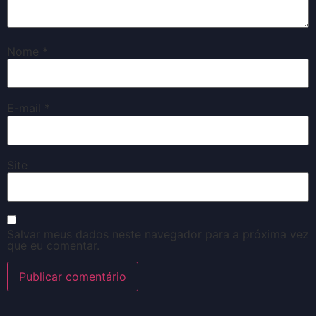
Nome
*
E-mail
*
Site
Salvar meus dados neste navegador para a próxima vez
que eu comentar.