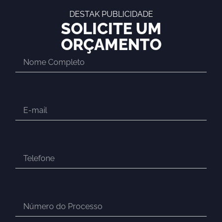
DESTAK PUBLICIDADE
SOLICITE UM
ORÇAMENTO