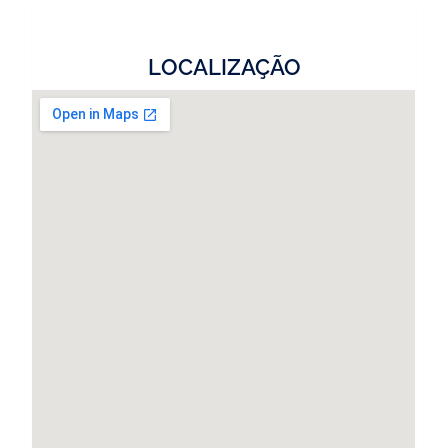
LOCALIZAÇÃO