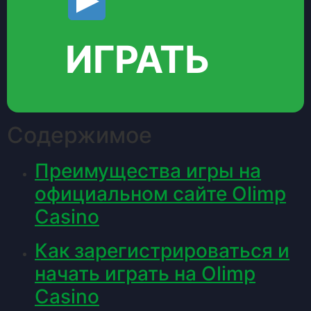
ИГРАТЬ
Содержимое
Преимущества игры на
официальном сайте Olimp
Casino
Как зарегистрироваться и
начать играть на Olimp
Casino