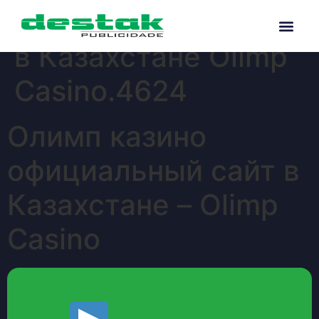
официальный сайт
в Казахстане Olimp
Casino.4624
Олимп казино
официальный сайт в
Казахстане – Olimp
Casino