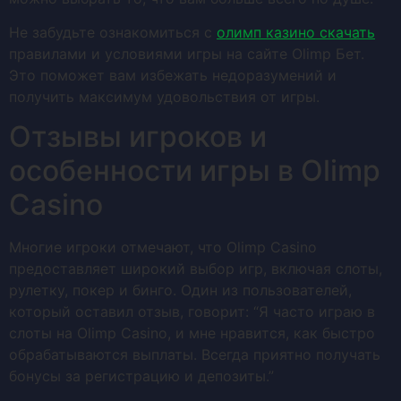
Не забудьте ознакомиться с
олимп казино скачать
правилами и условиями игры на сайте Olimp Бет.
Это поможет вам избежать недоразумений и
получить максимум удовольствия от игры.
Отзывы игроков и
особенности игры в Olimp
Casino
Многие игроки отмечают, что Olimp Casino
предоставляет широкий выбор игр, включая слоты,
рулетку, покер и бинго. Один из пользователей,
который оставил отзыв, говорит: “Я часто играю в
слоты на Olimp Casino, и мне нравится, как быстро
обрабатываются выплаты. Всегда приятно получать
бонусы за регистрацию и депозиты.”