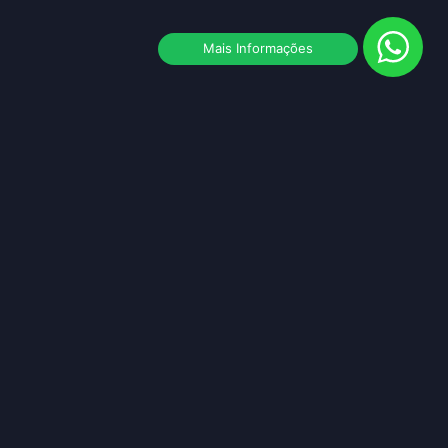
Mais Informações