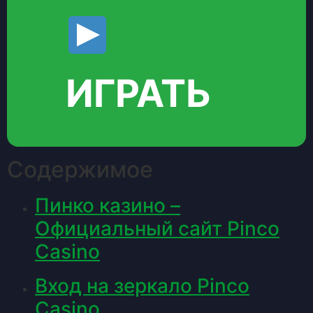
ИГРАТЬ
Содержимое
Пинко казино –
Официальный сайт Pinco
Casino
Вход на зеркало Pinco
Casino