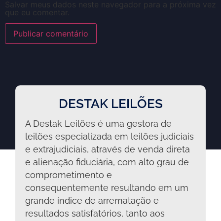
Salvar meus dados neste navegador para a próxima vez
que eu comentar.
DESTAK LEILÕES
A Destak Leilões é uma gestora de
leilões especializada em leilões judiciais
e extrajudiciais, através de venda direta
e alienação fiduciária, com alto grau de
comprometimento e
consequentemente resultando em um
grande índice de arrematação e
resultados satisfatórios, tanto aos