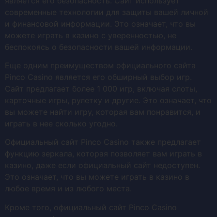
является его безопасность. Сайт использует
современные технологии для защиты вашей личной
и финансовой информации. Это означает, что вы
можете играть в казино с уверенностью, не
беспокоясь о безопасности вашей информации.
Еще одним преимуществом официального сайта
Pinco Casino является его обширный выбор игр.
Сайт предлагает более 1 000 игр, включая слоты,
карточные игры, рулетку и другие. Это означает, что
вы можете найти игру, которая вам понравится, и
играть в нее сколько угодно.
Официальный сайт Pinco Casino также предлагает
функцию зеркала, которая позволяет вам играть в
казино, даже если официальный сайт недоступен.
Это означает, что вы можете играть в казино в
любое время и из любого места.
Кроме того, официальный сайт Pinco Casino