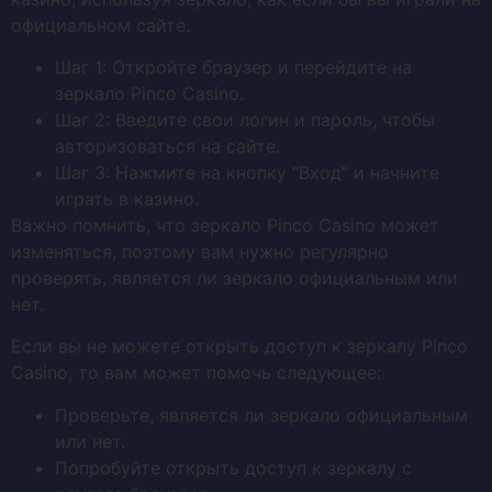
официальном сайте.
Шаг 1: Откройте браузер и перейдите на
зеркало Pinco Casino.
Шаг 2: Введите свои логин и пароль, чтобы
авторизоваться на сайте.
Шаг 3: Нажмите на кнопку “Вход” и начните
играть в казино.
Важно помнить, что зеркало Pinco Casino может
изменяться, поэтому вам нужно регулярно
проверять, является ли зеркало официальным или
нет.
Если вы не можете открыть доступ к зеркалу Pinco
Casino, то вам может помочь следующее:
Проверьте, является ли зеркало официальным
или нет.
Попробуйте открыть доступ к зеркалу с