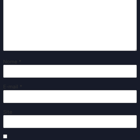
Nome
*
E-mail
*
Site