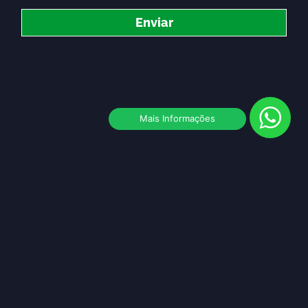
Enviar
Mais Informações