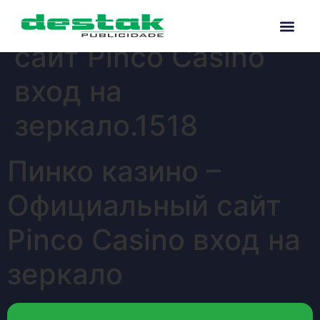
– Официальный
сайт Pinco Casino
вход на
зеркало.1518
Пинко казино –
Официальный сайт
Pinco Casino вход на
зеркало