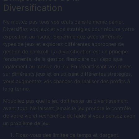
Diversification
Ne mettez pas tous vos œufs dans le même panier.
Diversifiez vos jeux et vos stratégies pour réduire votre
exposition au risque. Expérimentez avec différents
types de jeux et explorez différentes approches de
gestion de bankroll. La diversification est un principe
fondamental de la gestion financière qui s’applique
également au monde du jeu. En répartissant vos mises
sur différents jeux et en utilisant différentes stratégies,
vous augmentez vos chances de réaliser des profits à
long terme.
N’oubliez pas que le jeu doit rester un divertissement
avant tout. Ne laissez jamais le jeu prendre le contrôle
de votre vie et recherchez de l’aide si vous pensez avoir
un problème de jeu.
Fixez-vous des limites de temps et d’argent.