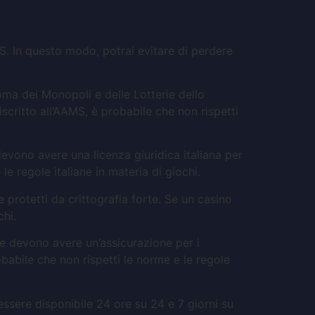
MS. In questo modo, potrai evitare di perdere
ma dei Monopoli e delle Lotterie dello
 iscritto all’AAMS, è probabile che non rispetti
devono avere una licenza giuridica italiana per
e regole italiane in materia di giochi.
e protetti da crittografia forte. Se un casino
chi.
ne devono avere un’assicurazione per i
obabile che non rispetti le norme e le regole
essere disponibile 24 ore su 24 e 7 giorni su