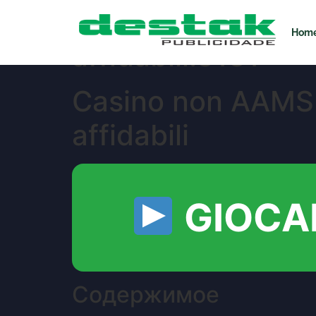
Casino non AAMS i
Hom
affidabili.3131
Casino non AAMS i
affidabili
GIOCA
Содержимое