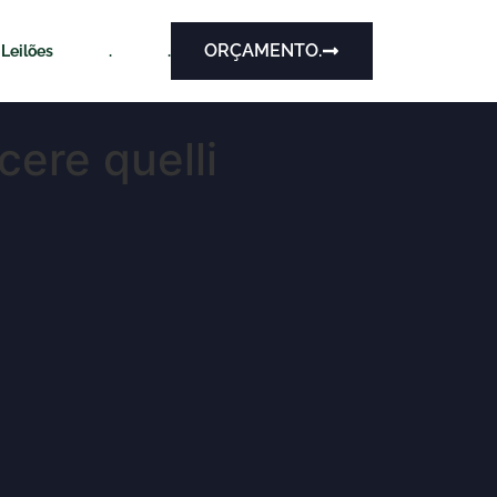
re quelli
ORÇAMENTO.
Leilões
.
.
cere quelli