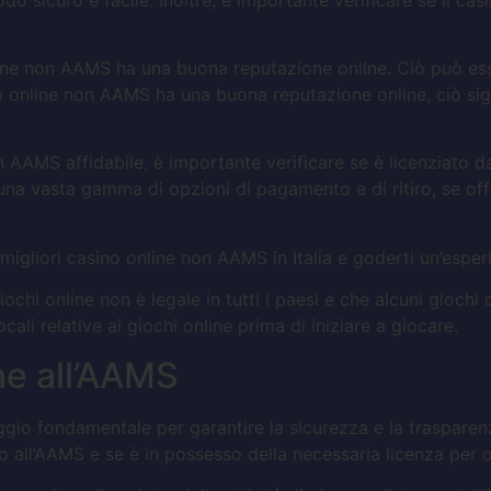
nline non AAMS ha una buona reputazione online. Ciò può esse
o online non AAMS ha una buona reputazione online, ciò sig
on AAMS affidabile, è importante verificare se è licenziato da
 una vasta gamma di opzioni di pagamento e di ritiro, se off
 migliori casino online non AAMS in Italia e goderti un’esper
chi online non è legale in tutti i paesi e che alcuni giochi
ocali relative ai giochi online prima di iniziare a giocare.
one all’AAMS
aggio fondamentale per garantire la sicurezza e la traspare
itto all’AAMS e se è in possesso della necessaria licenza per 