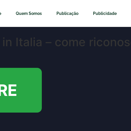
n Italia come riconosce
e
Quem Somos
Publicação
Publicidade
n Italia – come riconos
RE