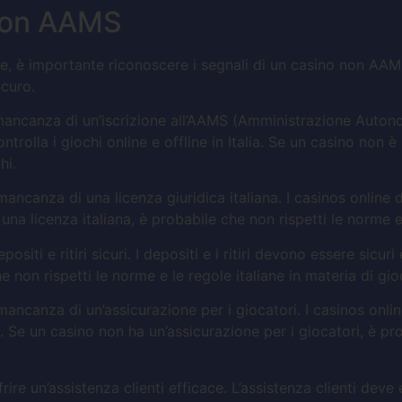
 non AAMS
bile, è importante riconoscere i segnali di un casino non AA
icuro.
mancanza di un’iscrizione all’AAMS (Amministrazione Autono
ntrolla i giochi online e offline in Italia. Se un casino non è
hi.
ncanza di una licenza giuridica italiana. I casinos online 
a licenza italiana, è probabile che non rispetti le norme e l
i e ritiri sicuri. I depositi e i ritiri devono essere sicuri 
he non rispetti le norme e le regole italiane in materia di gio
ancanza di un’assicurazione per i giocatori. I casinos onli
i. Se un casino non ha un’assicurazione per i giocatori, è pr
re un’assistenza clienti efficace. L’assistenza clienti deve 