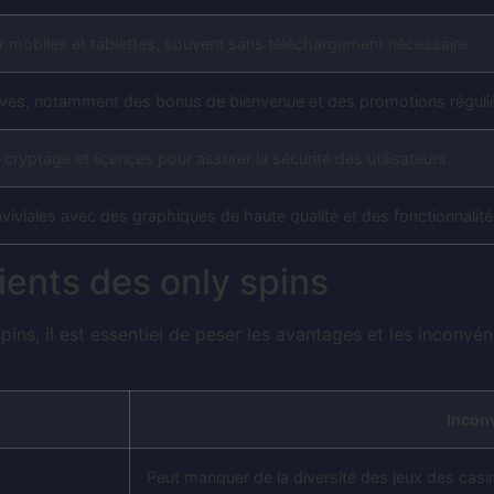
r mobiles et tablettes, souvent sans téléchargement nécessaire.
tives, notamment des bonus de bienvenue et des promotions réguli
cryptage et licences pour assurer la sécurité des utilisateurs.
viviales avec des graphiques de haute qualité et des fonctionnalit
ents des only spins
pins, il est essentiel de peser les avantages et les inconvé
Incon
Peut manquer de la diversité des jeux des casin