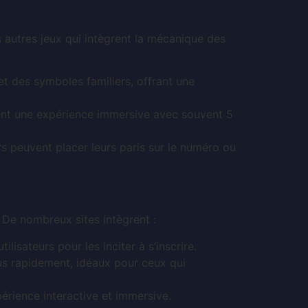
 autres jeux qui intègrent la mécanique des
et des symboles familiers, offrant une
rent une expérience immersive avec souvent 5
s peuvent placer leurs paris sur le numéro ou
. De nombreux sites intègrent :
isateurs pour les inciter à s’inscrire.
lus rapidement, idéaux pour ceux qui
érience interactive et immersive.