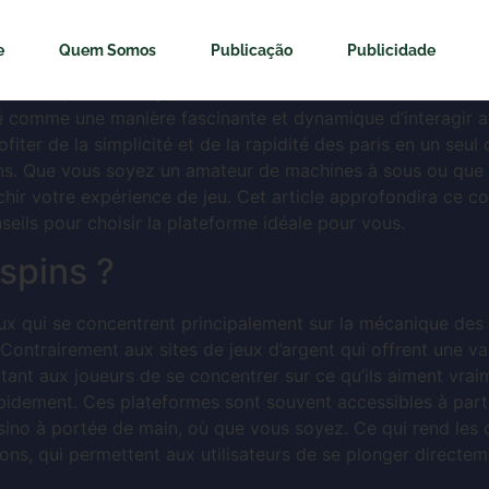
re le Tour du Monde des
e
Quem Somos
Publicação
Publicidade
ormes de paris et de jeux sont en constante évolution, offra
é comme une manière fascinante et dynamique d’interagir ave
fiter de la simplicité et de la rapidité des paris en un seul
s. Que vous soyez un amateur de machines à sous ou que v
chir votre expérience de jeu. Cet article approfondira ce c
seils pour choisir la plateforme idéale pour vous.
spins ?
ux qui se concentrent principalement sur la mécanique des 
 Contrairement aux sites de jeux d’argent qui offrent une v
ttant aux joueurs de se concentrer sur ce qu’ils aiment vr
apidement. Ces plateformes sont souvent accessibles à parti
ino à portée de main, où que vous soyez. Ce qui rend les onl
ctions, qui permettent aux utilisateurs de se plonger directem