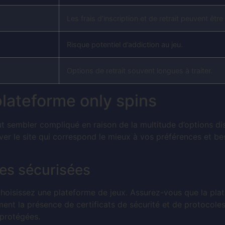
Les frais d’inscription et de retrait peuvent être
Risque potentiel d’addiction au jeu.
Options de retrait souvent longues à traiter.
lateforme only spins
t sembler compliqué en raison de la multitude d’options disp
uver le site qui correspond le mieux à vos préférences et b
es sécurisées
s choisissez une plateforme de jeux. Assurez-vous que la pla
ement la présence de certificats de sécurité et de protocol
 protégées.