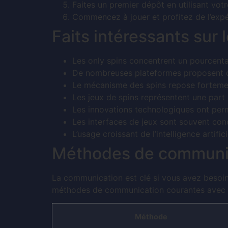
Faites un premier dépôt en utilisant vo
Commencez à jouer et profitez de l’expé
Faits intéressants sur 
Les only spins concentrent un pourcentage
De nombreuses plateformes proposent des
Le mécanisme des spins repose fortement
Les jeux de spins représentent une part
Les innovations technologiques ont permi
Les interfaces de jeux sont souvent con
L’usage croissant de l’intelligence artific
Méthodes de communic
La communication est clé si vous avez besoin 
méthodes de communication courantes avec u
Méthode