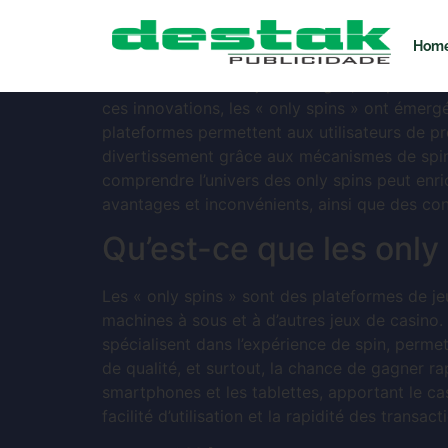
Only Spins: Prend
Hom
Dans le secteur des jeux en ligne, les platef
ces innovations, les « only spins » ont émerg
plateformes permettent aux utilisateurs de pro
divertissement grâce aux mécanismes de spin
comprendre l’univers des only spins peut enri
avantages et inconvénients, ainsi que des con
Qu’est-ce que les only 
Les « only spins » sont des plateformes de je
machines à sous et à d’autres jeux de casino.
spécialisent dans l’expérience de spin, perme
de qualité, et surtout, la chance de gagner r
smartphones et les tablettes, apportant le cas
facilité d’utilisation et la rapidité des transa