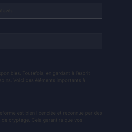
 élevés.
onibles. Toutefois, en gardant à l’esprit
esoins. Voici des éléments importants à
teforme est bien licenciée et reconnue par des
es de cryptage. Cela garantira que vos