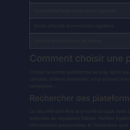
Accessibilité facile depuis divers appareils
Bonus attractifs et promotions régulières
Sécurité renforcée pour les joueurs
Comment choisir une p
Choisir la bonne plateforme de only spins peu
certains critères essentiels, vous pouvez tro
considérer :
Rechercher des plateform
La sécurité doit être la priorité lorsque vou
autorités de régulation fiables. Vérifiez égal
informations personnelles et financières sont