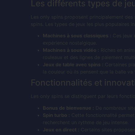
Les différents types de je
Les only spins proposent principalement des m
spins. Les types de jeux les plus populaires in
Machines à sous classiques :
Ces jeux r
expérience nostalgique.
Machines à sous vidéo :
Riches en anima
rouleaux et des lignes de paiement multi
Jeux de table avec spins :
Certaines pla
la couleur où ils pensent que la balle va
Fonctionnalités et innovat
Les only spins se distinguent par leurs foncti
Bonus de bienvenue :
De nombreux sites 
Spin turbo :
Cette fonctionnalité permet 
recherchent un rythme de jeu intense.
Jeux en direct :
Certains sites proposent