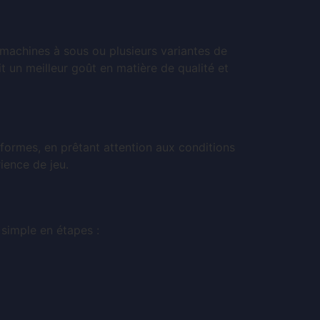
 machines à sous ou plusieurs variantes de
t un meilleur goût en matière de qualité et
formes, en prêtant attention aux conditions
ience de jeu.
 simple en étapes :