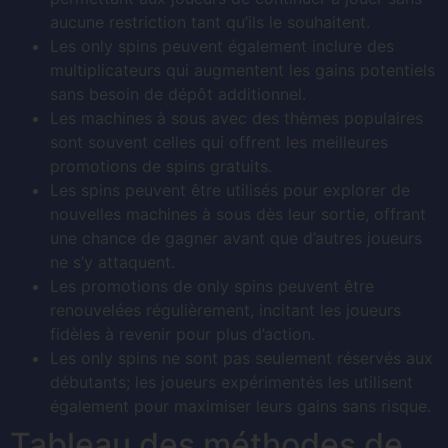
aucune restriction tant qu’ils le souhaitent.
Les only spins peuvent également inclure des
multiplicateurs qui augmentent les gains potentiels
sans besoin de dépôt additionnel.
Les machines à sous avec des thèmes populaires
sont souvent celles qui offrent les meilleures
promotions de spins gratuits.
Les spins peuvent être utilisés pour explorer de
nouvelles machines à sous dès leur sortie, offrant
une chance de gagner avant que d’autres joueurs
ne s’y attaquent.
Les promotions de only spins peuvent être
renouvelées régulièrement, incitant les joueurs
fidèles à revenir pour plus d’action.
Les only spins ne sont pas seulement réservés aux
débutants; les joueurs expérimentés les utilisent
également pour maximiser leurs gains sans risque.
Tableau des méthodes de