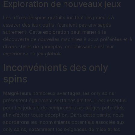
Exploration de nouveaux jeux
Les offres de spins gratuits incitent les joueurs à
essayer des jeux qu’ils n’auraient pas envisagés
autrement. Cette exploration peut mener à la
découverte de nouvelles machines à sous préférées et à
divers styles de gameplay, enrichissant ainsi leur
expérience de jeu globale.
Inconvénients des only
spins
Malgré leurs nombreux avantages, les only spins
présentent également certaines limites. Il est essentiel
pour les joueurs de comprendre les pièges potentiels
afin d’éviter toute déception. Dans cette partie, nous
aborderons les inconvénients potentiels associés aux
only spins, notamment les exigences de mise et les