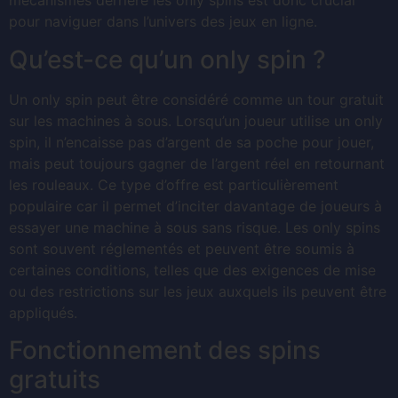
mécanismes derrière les only spins est donc crucial
pour naviguer dans l’univers des jeux en ligne.
Qu’est-ce qu’un only spin ?
Un only spin peut être considéré comme un tour gratuit
sur les machines à sous. Lorsqu’un joueur utilise un only
spin, il n’encaisse pas d’argent de sa poche pour jouer,
mais peut toujours gagner de l’argent réel en retournant
les rouleaux. Ce type d’offre est particulièrement
populaire car il permet d’inciter davantage de joueurs à
essayer une machine à sous sans risque. Les only spins
sont souvent réglementés et peuvent être soumis à
certaines conditions, telles que des exigences de mise
ou des restrictions sur les jeux auxquels ils peuvent être
appliqués.
Fonctionnement des spins
gratuits