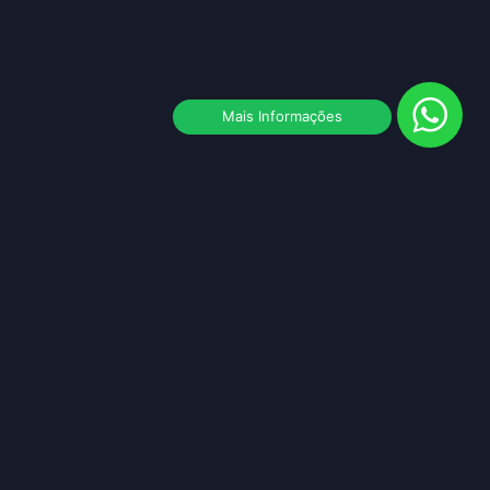
Mais Informações