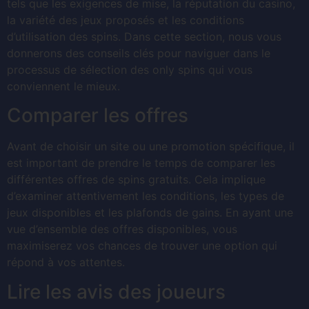
tels que les exigences de mise, la réputation du casino,
la variété des jeux proposés et les conditions
d’utilisation des spins. Dans cette section, nous vous
donnerons des conseils clés pour naviguer dans le
processus de sélection des only spins qui vous
conviennent le mieux.
Comparer les offres
Avant de choisir un site ou une promotion spécifique, il
est important de prendre le temps de comparer les
différentes offres de spins gratuits. Cela implique
d’examiner attentivement les conditions, les types de
jeux disponibles et les plafonds de gains. En ayant une
vue d’ensemble des offres disponibles, vous
maximiserez vos chances de trouver une option qui
répond à vos attentes.
Lire les avis des joueurs