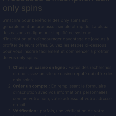
only spins
S’inscrire pour bénéficier des only spins est
généralement un processus simple et rapide. La plupart
des casinos en ligne ont simplifié ce système
d’inscription afin d’encourager davantage de joueurs à
profiter de leurs offres. Suivez les étapes ci-dessous
pour vous inscrire facilement et commencer à profiter
de vos only spins.
Choisir un casino en ligne :
Faites des recherches
et choisissez un site de casino réputé qui offre des
only spins.
Créer un compte :
En remplissant le formulaire
d’inscription avec vos informations personnelles,
comme votre nom, votre adresse et votre adresse
e-mail.
Vérification :
parfois, une vérification de votre