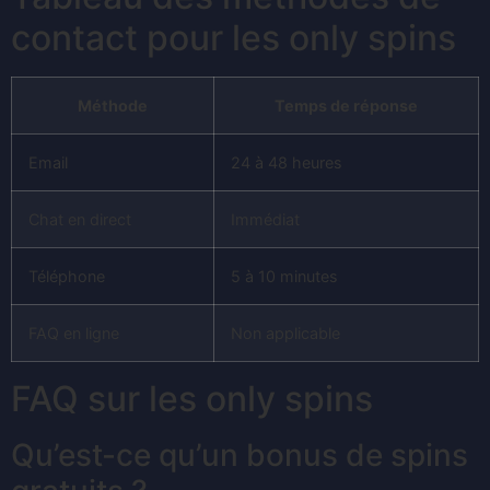
contact pour les only spins
Méthode
Temps de réponse
Email
24 à 48 heures
Chat en direct
Immédiat
Téléphone
5 à 10 minutes
FAQ en ligne
Non applicable
FAQ sur les only spins
Qu’est-ce qu’un bonus de spins