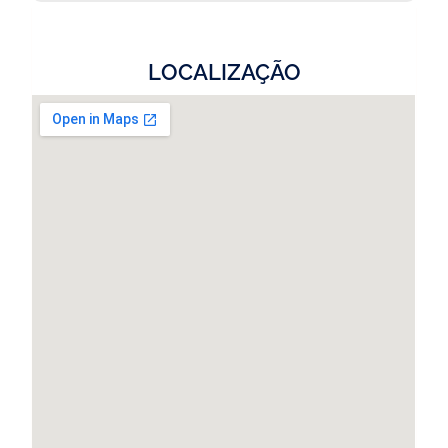
LOCALIZAÇÃO