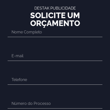
DESTAK PUBLICIDADE
SOLICITE UM
ORÇAMENTO