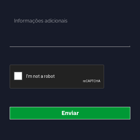
Enviar