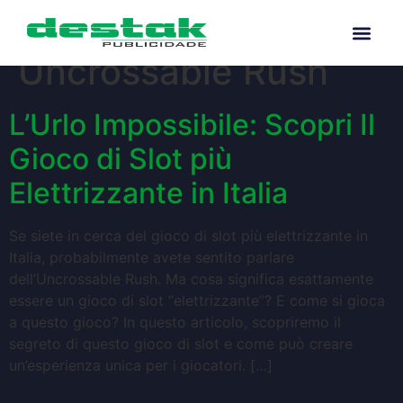
Categoria:
Uncrossable Rush
L’Urlo Impossibile: Scopri Il
Gioco di Slot più
Elettrizzante in Italia
Se siete in cerca del gioco di slot più elettrizzante in
Italia, probabilmente avete sentito parlare
dell’Uncrossable Rush. Ma cosa significa esattamente
essere un gioco di slot “elettrizzante”? E come si gioca
a questo gioco? In questo articolo, scopriremo il
segreto di questo gioco di slot e come può creare
un’esperienza unica per i giocatori. […]