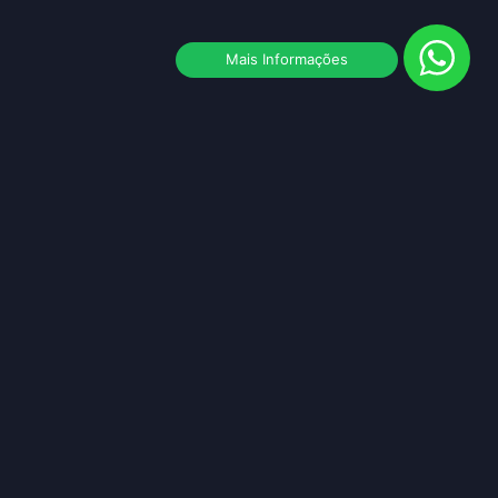
Mais Informações