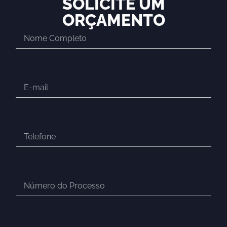
SOLICITE UM
ORÇAMENTO