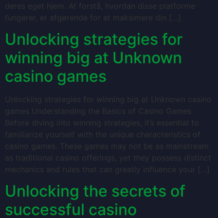
deres eget hjem. At forstå, hvordan disse platforme
fungerer, er afgørende for at maksimere din […]
Unlocking strategies for
winning big at Unknown
casino games
Unlocking strategies for winning big at Unknown casino
games Understanding the Basics of Casino Games
Before diving into winning strategies, it’s essential to
familiarize yourself with the unique characteristics of
casino games. These games may not be as mainstream
as traditional casino offerings, yet they possess distinct
mechanics and rules that can greatly influence your […]
Unlocking the secrets of
successful casino