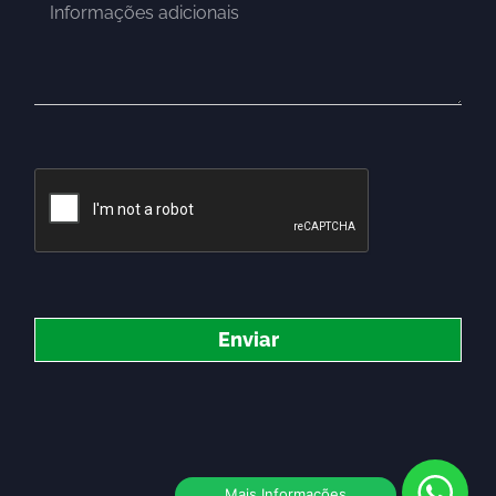
Enviar
Mais Informações