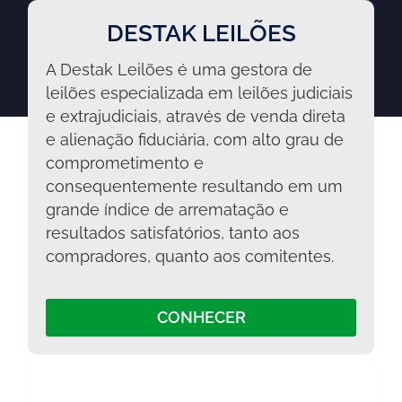
DESTAK LEILÕES
A Destak Leilões é uma gestora de
leilões especializada em leilões judiciais
e extrajudiciais, através de venda direta
e alienação fiduciária, com alto grau de
comprometimento e
consequentemente resultando em um
grande índice de arrematação e
resultados satisfatórios, tanto aos
compradores, quanto aos comitentes.
CONHECER