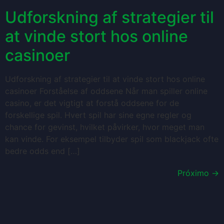
Udforskning af strategier til
at vinde stort hos online
casinoer
Udforskning af strategier til at vinde stort hos online
casinoer Forståelse af oddsene Når man spiller online
casino, er det vigtigt at forstå oddsene for de
forskellige spil. Hvert spil har sine egne regler og
chance for gevinst, hvilket påvirker, hvor meget man
kan vinde. For eksempel tilbyder spil som blackjack ofte
bedre odds end […]
Próximo
→