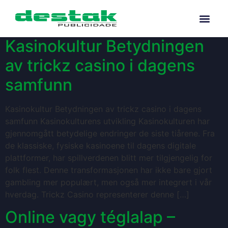
Categoria:
Public
Kasinokultur Betydningen
av trickz casino i dagens
samfunn
Kasinokultur Betydningen av trickz casino i dagens
samfunn Kasinokulturens utvikling Kasinokulturen har
gjennomgått betydelige endringer de siste tiårene. Fra
de klassiske, fysiske kasinoene til dagens digitale
plattformer, har spillverdenen blitt mer tilgjengelig for
folk flest. Denne transformasjonen har ikke bare gjort
gambling mer populært, men også mer integrert i vår
hverdag. Trickz Casino representerer denne […]
Online vagy téglalap –