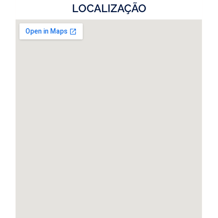
LOCALIZAÇÃO