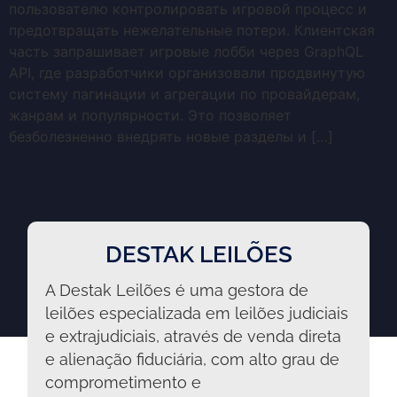
пользователю контролировать игровой процесс и
предотвращать нежелательные потери. Клиентская
часть запрашивает игровые лобби через GraphQL
API, где разработчики организовали продвинутую
систему пагинации и агрегации по провайдерам,
жанрам и популярности. Это позволяет
безболезненно внедрять новые разделы и […]
DESTAK LEILÕES
A Destak Leilões é uma gestora de
leilões especializada em leilões judiciais
e extrajudiciais, através de venda direta
e alienação fiduciária, com alto grau de
comprometimento e