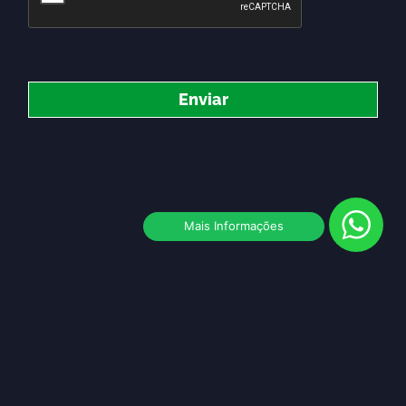
Enviar
Mais Informações