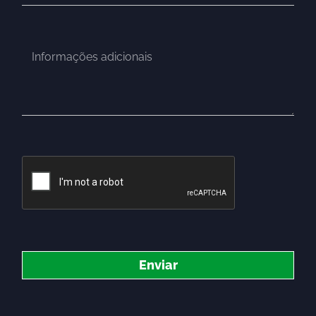
Enviar