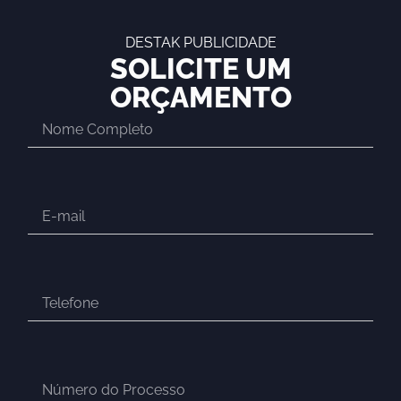
DESTAK PUBLICIDADE
SOLICITE UM
ORÇAMENTO