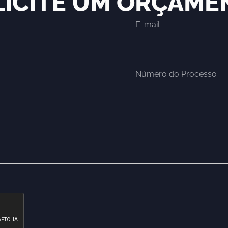
LICITE UM ORÇAME