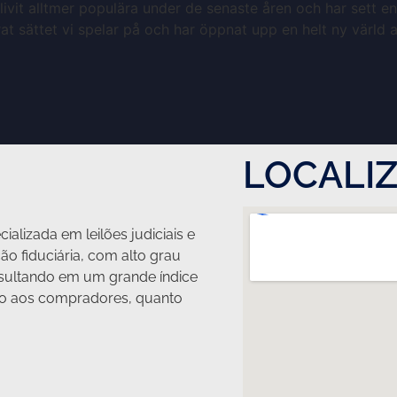
ivit alltmer populära under de senaste åren och har sett en
t sättet vi spelar på och har öppnat upp en helt ny värld av
LOCALI
ializada em leilões judiciais e
ção fiduciária, com alto grau
ultando em um grande índice
nto aos compradores, quanto