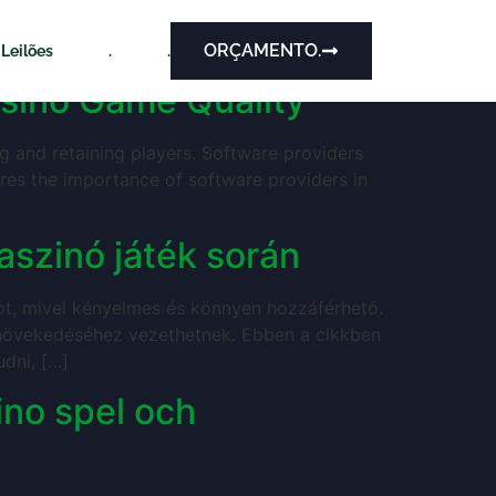
ORÇAMENTO.
Leilões
.
.
asino Game Quality
ng and retaining players. Software providers
ores the importance of software providers in
aszinó játék során
ot, mivel kényelmes és könnyen hozzáférhető.
 növekedéséhez vezethetnek. Ebben a cikkben
udni, […]
ino spel och