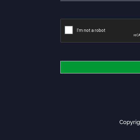
Copyrig