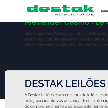
Categoria:
296 al
Hom
Alexander Casino : Le
Bienvenue dans l’univers palpitant de l’alexan
enchanteur, cet établissement de jeux attire 
novice cherchant à découvrir le monde des j
DESTAK LEILÕES
A Destak Leilões é uma gestora de leilões espec
extrajudiciais, através de venda direta e aliena
de comprometimento e consequentemente res