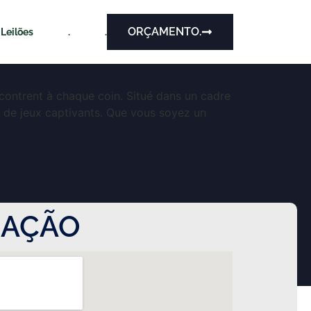
ORÇAMENTO.
Leilões
.
.
encontrent à chaque coin. Situé dans un cadre
et de jeux captivants. Que vous soyez un
ZAÇÃO