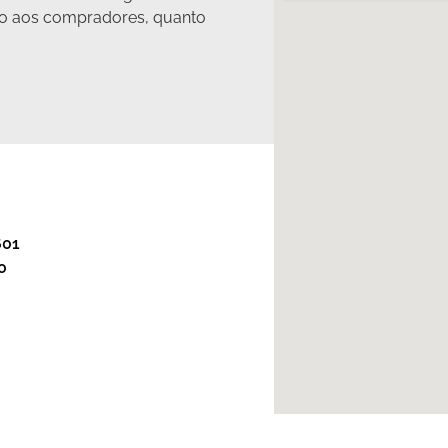
nto aos compradores, quanto
601
0