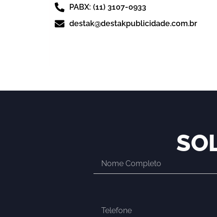
PABX: (11) 3107-0933
destak@destakpublicidade.com.br
SO