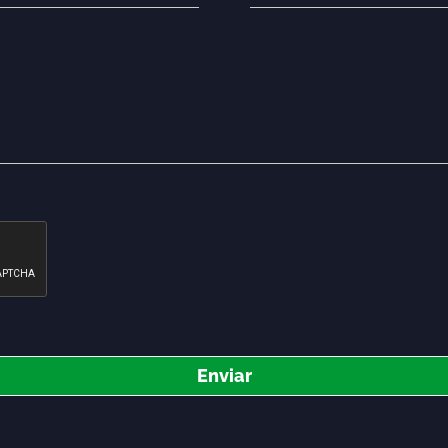
Enviar