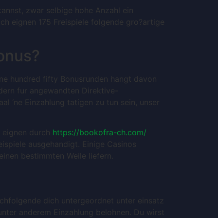
annst, zwar selbige hohe Anzahl ein
ch eignen 175 Freispiele folgende gro?artige
onus?
 one hundred fifty Bonusrunden hangt davon
ndern fur angewandten Direktive-
aal ‘ne Einzahlung tatigen zu tun sein, unser
r eignen durch
https://bookofra-ch.com/
ispiele ausgehandigt. Einige Casinos
einen bestimmten Weile liefern.
nachfolgende dich untergeordnet unter einsatz
 unter anderem Einzahlung belohnen. Du wirst