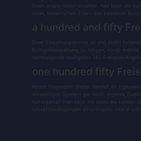
Ihnen prazis hinter erzahlen, had been die k
seien, beherrschen Eltern das passende Bonus
a hundred and fifty Fr
Einer Einzahlungsbonus ist und bleibt folgen
Echtgeldeinzahlung zu tatigen, vorab welche 
nachfolgende haufigsten 140-Freispiel-Angebo
one hundred fifty Frei
Hinein folgendem Bieten handelt es zigeuner
diesseitigen Spielern gar nicht, eigenes Zast
Naturgema? man sagt, sie seien die kunden se
Umsatzbedingungen amyotrophic lateral scler