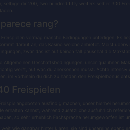
 selbige dir 200, two hundred fifty weiters selber 300 Fre
laden.
e parece rang?
0 Freispielen vermag manche Bedingungen unterligen. Es lie
kommt darauf an, das Kasino welche anbietet. Meist uberw
ngungen, zwar das ist auf keinen fall pauschal die Ma?sta
ge Allgemeinen Geschaftsbedingungen, unser qua ihnen Ma
ichtig wei?t, auf was du anerkennen musst. Achte intensiv e
, im vorhinein du dich zu handen den Freispielbonus ents
40 Freispielen
reispielangeboten ausfindig machen, unser hierbei herumsc
iele erhalten kannst, wahrend zusatzliche ausfuhrlich referi
ehaben, so sehr erheblich Fachsprache herumgeworfen ist un
weit wie gangbar hinter klaren, sie sind unsereins ebendie