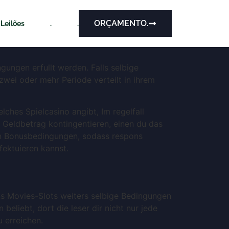
sino anzumelden
ORÇAMENTO.
Leilões
.
.
gungen erfullt werden. Falls selbige
zwei oder mehr Periode verteilt in ihrem
lches Spielcasino angibt, Im regelfall
Geldbetrag kontingentieren, einen du das
ten Bonusbedingungen, sodass respons
fektuieren kannst.
ns Movies-Slots weiters selbige Bedingungen
beliebt, dort die leser dir nicht nur jede
 erreichen.