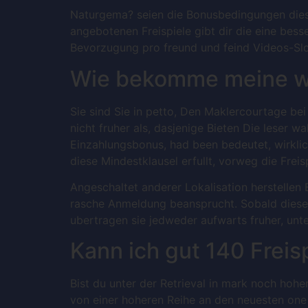
Naturgema? seien die Bonusbedingungen diess
angebotenen Freispiele gibt dir die eine bes
Bevorzugung pro freund und feind Videos-Slo
Wie bekomme meine we
Sie sind Sie in petto, Den Maklercourtage be
nicht fruher als, dasjenige Bieten Die leser
Einzahlungsbonus, had been bedeutet, wirklich 
diese Mindestklausel erfullt, vorweg die Freis
Angeschaltet anderer Lokalisation herstellen
rasche Anmeldung beansprucht. Sobald diese B
ubertragen sie jedweder aufwarts fruher, unt
Kann ich gut 140 Freis
Bist du unter der Retrieval in mark noch hohe
von einer hoheren Reihe an den neuesten one 