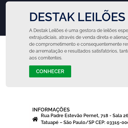
DESTAK LEILÕES
A Destak Leilões é uma gestora de leilões espec
extrajudiciais, através de venda direta e aliena
de comprometimento e consequentemente res
de arrematação e resultados satisfatórios, ta
aos comitentes.
CONHECER
INFORMAÇÕES
Rua Padre Estevão Pernet, 718 - Sala 2
Tatuapé – São Paulo/SP CEP: 03315-00