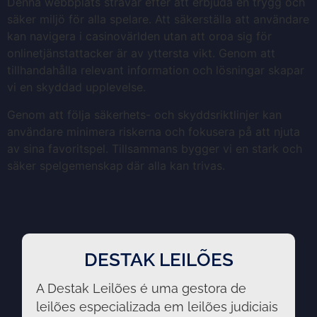
Denna webbplats strävar efter att erbjuda en trygg och
säker miljö för alla spelare. Att säkerställa att användare
kan navigera i casinovärlden utan att oroa sig för
onlinetjänstattacker är av yttersta vikt. Genom att
tillhandahålla relevant information och lösningar skapar
vi en skyddad upplevelse.
Genom att följa säkerhets- och skyddsriktlinjer kan
användare minimera riskerna och fokusera på att njuta
av sina favoritspel. Tillsammans bygger vi en stark och
säker spelgemenskap där alla kan trivas.
DESTAK LEILÕES
A Destak Leilões é uma gestora de
leilões especializada em leilões judiciais