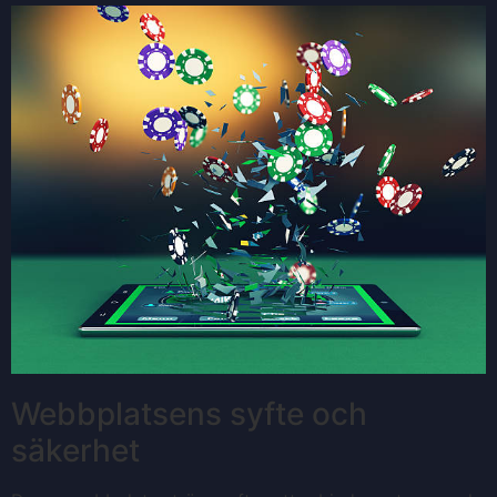
Webbplatsens syfte och
säkerhet