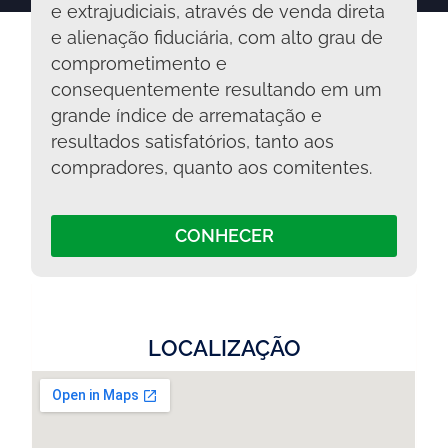
e extrajudiciais, através de venda direta
e alienação fiduciária, com alto grau de
comprometimento e
consequentemente resultando em um
grande índice de arrematação e
resultados satisfatórios, tanto aos
compradores, quanto aos comitentes.
CONHECER
LOCALIZAÇÃO