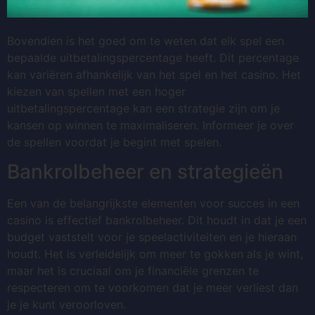
Bovendien is het goed om te weten dat elk spel een
bepaalde uitbetalingspercentage heeft. Dit percentage
kan variëren afhankelijk van het spel en het casino. Het
kiezen van spellen met een hoger
uitbetalingspercentage kan een strategie zijn om je
kansen op winnen te maximaliseren. Informeer je over
de spellen voordat je begint met spelen.
Bankrolbeheer en strategieën
Een van de belangrijkste elementen voor succes in een
casino is effectief bankrolbeheer. Dit houdt in dat je een
budget vaststelt voor je speelactiviteiten en je hieraan
houdt. Het is verleidelijk om meer te gokken als je wint,
maar het is cruciaal om je financiële grenzen te
respecteren om te voorkomen dat je meer verliest dan
je je kunt veroorloven.