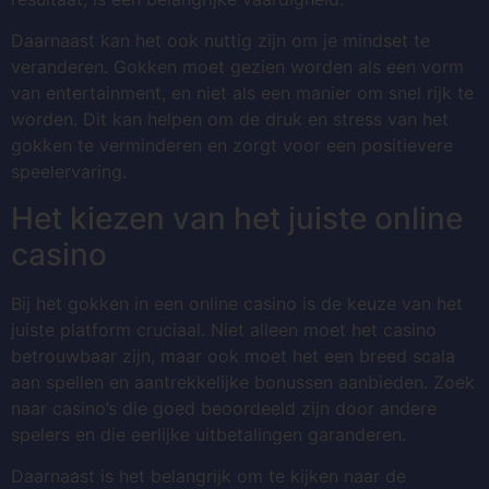
Daarnaast kan het ook nuttig zijn om je mindset te
veranderen. Gokken moet gezien worden als een vorm
van entertainment, en niet als een manier om snel rijk te
worden. Dit kan helpen om de druk en stress van het
gokken te verminderen en zorgt voor een positievere
speelervaring.
Het kiezen van het juiste online
casino
Bij het gokken in een online casino is de keuze van het
juiste platform cruciaal. Niet alleen moet het casino
betrouwbaar zijn, maar ook moet het een breed scala
aan spellen en aantrekkelijke bonussen aanbieden. Zoek
naar casino’s die goed beoordeeld zijn door andere
spelers en die eerlijke uitbetalingen garanderen.
Daarnaast is het belangrijk om te kijken naar de