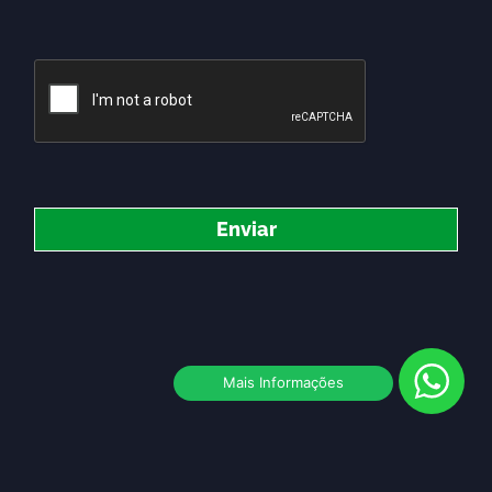
Enviar
Mais Informações