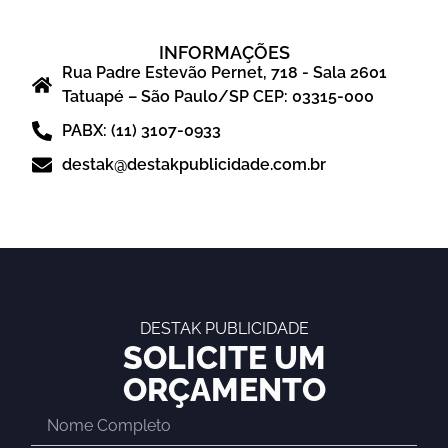
INFORMAÇÕES
Rua Padre Estevão Pernet, 718 - Sala 2601
Tatuapé – São Paulo/SP CEP: 03315-000
PABX: (11) 3107-0933
destak@destakpublicidade.com.br
DESTAK PUBLICIDADE
SOLICITE UM
ORÇAMENTO