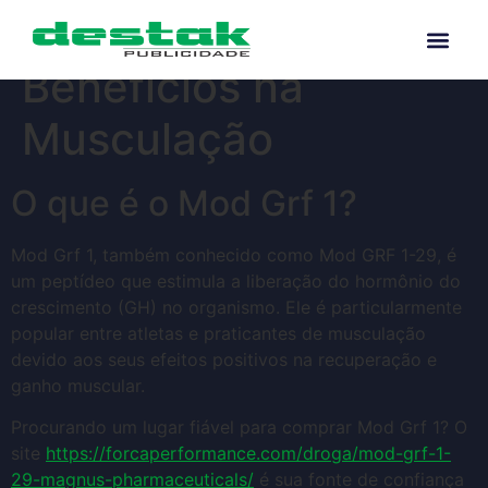
Mod Grf 1 e Seus
Benefícios na
Musculação
O que é o Mod Grf 1?
Mod Grf 1, também conhecido como Mod GRF 1-29, é
um peptídeo que estimula a liberação do hormônio do
crescimento (GH) no organismo. Ele é particularmente
popular entre atletas e praticantes de musculação
devido aos seus efeitos positivos na recuperação e
ganho muscular.
Procurando um lugar fiável para comprar Mod Grf 1? O
site
https://forcaperformance.com/droga/mod-grf-1-
29-magnus-pharmaceuticals/
é sua fonte de confiança