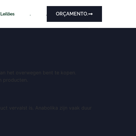
ine
ORÇAMENTO.
Leilões
.
.
ucten. Dit artikel biedt u enkele nuttige tips
 aan het overwegen bent te kopen.
n producten.
uct vervalst is. Anabolika zijn vaak duur