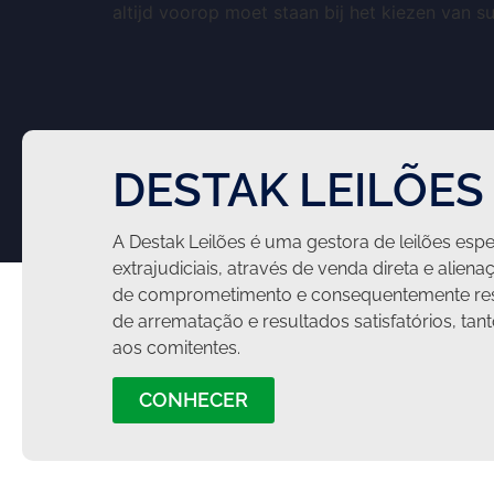
altijd voorop moet staan bij het kiezen van 
DESTAK LEILÕES
A Destak Leilões é uma gestora de leilões espec
extrajudiciais, através de venda direta e aliena
de comprometimento e consequentemente res
de arrematação e resultados satisfatórios, ta
aos comitentes.
CONHECER