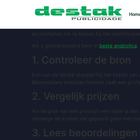
So erkennen Sie g
Hom
Het kopen van anabolika online kan risicovol z
en richtlijnen om te helpen bij het identifice
Als u geïnteresseerd bent in
beste anabolica
,
1. Controleer de bron
Een van de eerste stappen bij het kopen van 
Betrouwbare websites hebben vaak een profess
2. Vergelijk prijzen
Als de prijs van een product veel lager is dan
vanwege de kosten die gepaard gaan met hun 
3. Lees beoordelingen