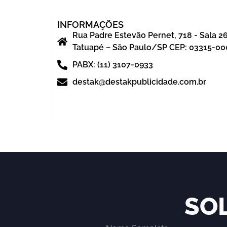
INFORMAÇÕES
Rua Padre Estevão Pernet, 718 - Sala 2
Tatuapé – São Paulo/SP CEP: 03315-00
PABX: (11) 3107-0933
destak@destakpublicidade.com.br
SO