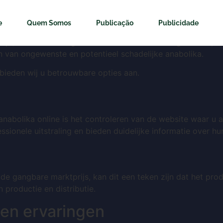
efälschte Anabolika onl
e
Quem Somos
Publicação
Publicidade
ijn, vooral als het gaat om het herkennen van gefälsde prod
ren van ongewenste en potentieel schadelijke anabolika.
 bieden wij u betrouwbare opties aan.
anabolika online is het controleren van de website waar u
ionele uitstraling en bieden duidelijke informatie over hu
 de gangbare marktprijs, kan dit een teken zijn dat het prod
productie en distributie.
 en ervaringen