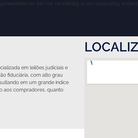
supplementen en dat het verstandig is om zorgvuldig onder
LOCALI
ializada em leilões judiciais e
ção fiduciária, com alto grau
ultando em um grande índice
nto aos compradores, quanto