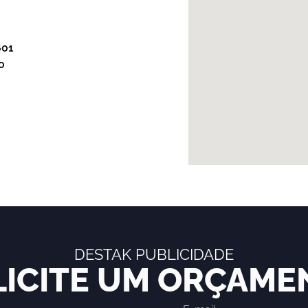
601
0
DESTAK PUBLICIDADE
LICITE UM ORÇAME