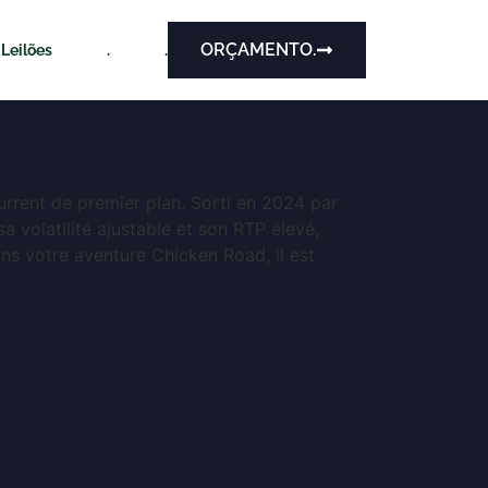
 Road pour les
ORÇAMENTO.
Leilões
.
.
urrent de premier plan. Sorti en 2024 par
a volatilité ajustable et son RTP élevé,
s votre aventure Chicken Road, il est