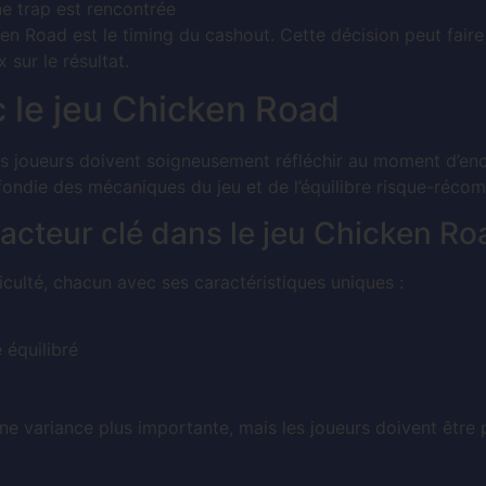
e trap est rencontrée
n Road est le timing du cashout. Cette décision peut faire l
sur le résultat.
c le jeu Chicken Road
es joueurs doivent soigneusement réfléchir au moment d’enc
ondie des mécaniques du jeu et de l’équilibre risque-réc
 facteur clé dans le jeu Chicken Ro
culté, chacun avec ses caractéristiques uniques :
 équilibré
 une variance plus importante, mais les joueurs doivent être