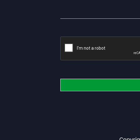
Copyrig