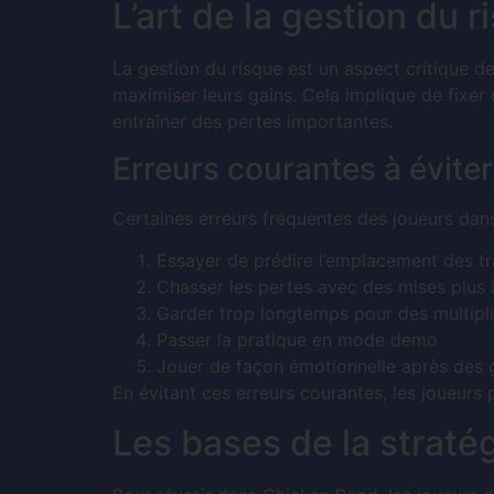
L’art de la gestion du 
La gestion du risque est un aspect critique 
maximiser leurs gains. Cela implique de fixer 
entraîner des pertes importantes.
Erreurs courantes à évite
Certaines erreurs fréquentes des joueurs dan
Essayer de prédire l’emplacement des t
Chasser les pertes avec des mises plus
Garder trop longtemps pour des multipli
Passer la pratique en mode demo
Jouer de façon émotionnelle après des 
En évitant ces erreurs courantes, les joueurs
Les bases de la straté