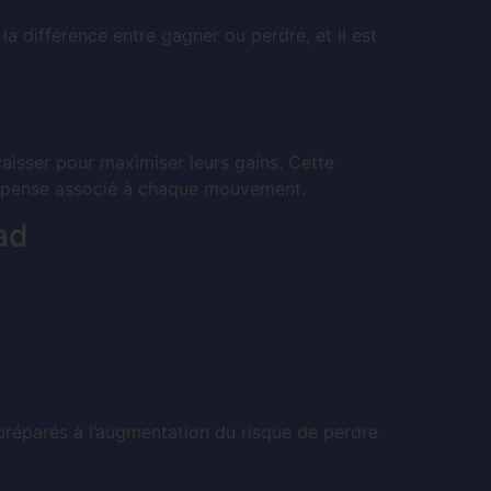
a différence entre gagner ou perdre, et il est
aisser pour maximiser leurs gains. Cette
ompense associé à chaque mouvement.
ad
 préparés à l’augmentation du risque de perdre