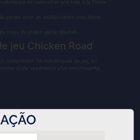
la malchance de rencontrer une trap à la 11ème
de garder pour un multiplicateur plus élevé,
s choix du joueur sur le résultat.
 le jeu Chicken Road
 En comprenant les mécaniques du jeu, en
rofiter d’une expérience plus enrichissante.
ZAÇÃO