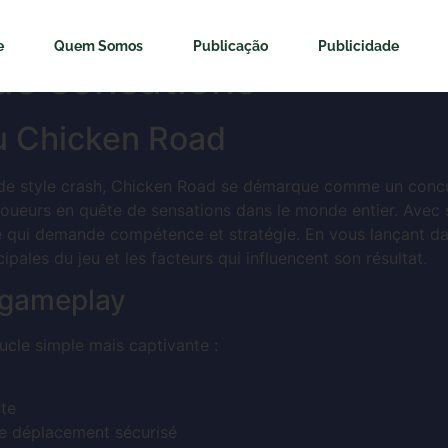
 : Guide du jeu Chicken
e
Quem Somos
Publicação
Publicidade
de sensations
u Chicken Road
ape de style crash, Chicken Road se démarque comme un conc
joueurs en quête de sensations dans le monde entier. Avec s
 qui demande compétence et stratégie. En vous lançant dan
ales du jeu et les facteurs qui influencent son résultat.
 gameplay
cle simple mais captivante :
ute
e déplacement sécurisé