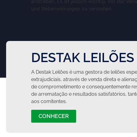
anstreben. Es ist jedoch wichtig, vor der Ve
und Nebenwirkungen zu verstehen.
DESTAK LEILÕES
A Destak Leilões é uma gestora de leilões espec
extrajudiciais, através de venda direta e aliena
de comprometimento e consequentemente res
de arrematação e resultados satisfatórios, ta
aos comitentes.
CONHECER