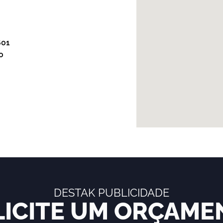
601
0
DESTAK PUBLICIDADE
LICITE UM ORÇAME