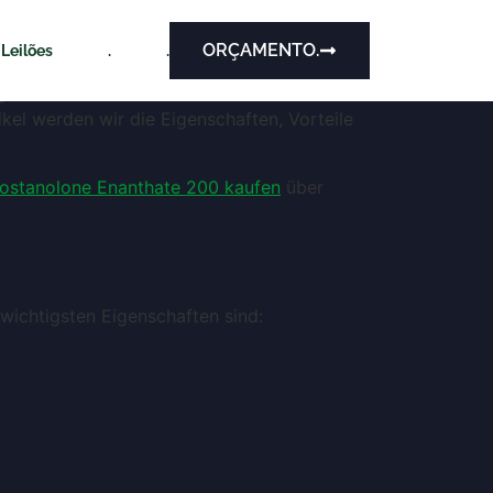
ORÇAMENTO.
Leilões
.
.
 verwendet wird. Es ist bekannt für seine
ikel werden wir die Eigenschaften, Vorteile
ostanolone Enanthate 200 kaufen
über
wichtigsten Eigenschaften sind: