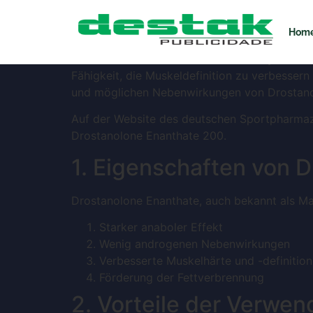
Drostanolone Ena
Hom
Drostanolone Enanthate 200 ist ein synthetis
Fähigkeit, die Muskeldefinition zu verbessern 
und möglichen Nebenwirkungen von Drostano
Auf der Website des deutschen Sportpharmaz
Drostanolone Enanthate 200.
1. Eigenschaften von 
Drostanolone Enanthate, auch bekannt als Mas
Starker anaboler Effekt
Wenig androgenen Nebenwirkungen
Verbesserte Muskelhärte und -definition
Förderung der Fettverbrennung
2. Vorteile der Verwe