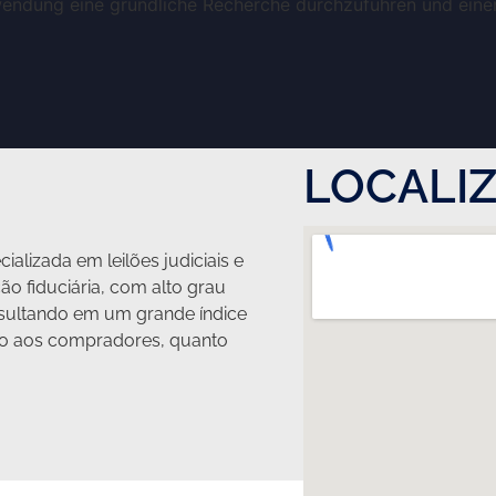
rwendung eine gründliche Recherche durchzuführen und eine
LOCALI
ializada em leilões judiciais e
ção fiduciária, com alto grau
ultando em um grande índice
nto aos compradores, quanto