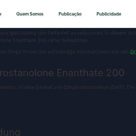
nthate 200 Bewertung
e
Quem Somos
Publicação
Publicidade
ches Anabolikum, das bei Sportlern und Bodybuildern häufig
und gleichzeitig den Fettanteil zu reduzieren. In diesem Art
lone Enanthate 200 näher beleuchten.
ie-Shops finden Sie vollständige Informationen und den
Dr
Drostanolone Enanthate 200
teron, ist eine Derivat von Dihydrotestosteron (DHT). Die 
ndung